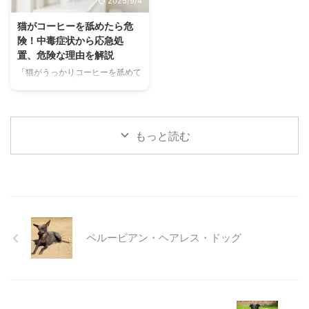
2025/9/4
快適に過ごせるひんやりグッズの
なケア方法について詳しく解説し
選び方まで、詳しく解説します。
ます。 また、「もしかして結膜
猫がコーヒーを舐めたら危
さらに、留守番中の注意点や、猫
炎かも？」と思ったときに、すぐ
険！中毒症状から応急処
が本当に喜ぶ暑さ対策について、
に動物病院に行くべきかどうかの
置、危険な理由を解説
当メディアの編集部が実際に試し
判断基準や、病院での治療内容に
「猫がうっかりコーヒーを舐めて
た体験談もご紹介します。この記
ついても触れます。この記事を読
しまった！」「コーヒーを飲んで
事を読んで、愛猫が安全で快適な
んで、愛犬の目の健康を守るため
しまったかもしれない…」そんな
夏を過ごせるように、今からでき
の知識を身につけましょう。 こ
とき、あなたは冷静に対応できま
る ...
...
すか？ 私たちにとって身近な飲
もっと読む
み物であるコーヒーには、猫にと
って非常に危険な成分であるカフ
ェインが含まれています。少量で
あっても、猫の体には大きな負担
となり、命に関わることも少なく
ありません。 この記事では、猫
がコーヒーを誤飲してしまった際
ペルービアン・ヘアレス・ドッグ
に現れる症状や、すぐに取るべき
応急処置、そして日頃からできる
予防策について、分かりやすく解
説します。 この記事の結論 猫に
とってコーヒーに含まれるカフ ...