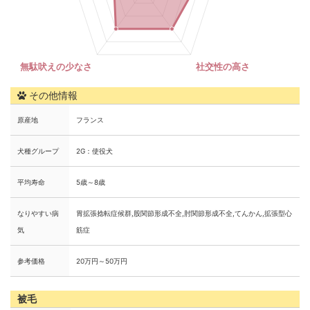
その他情報
原産地
フランス
犬種グループ
2G：使役犬
平均寿命
5歳～8歳
なりやすい病
胃拡張捻転症候群,股関節形成不全,肘関節形成不全,てんかん,拡張型心
気
筋症
参考価格
20万円～50万円
被毛