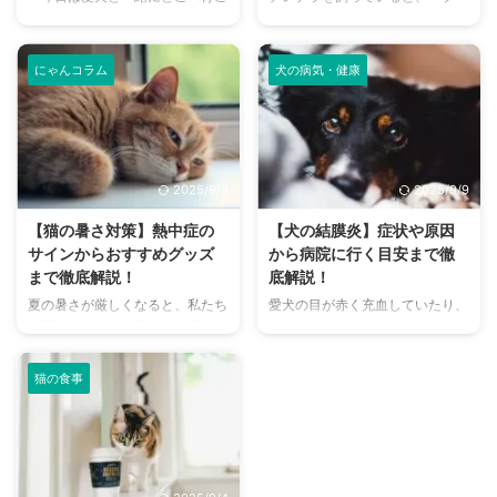
う？」とお悩みではありません
プー」「キューキュー」など、さ
か？大阪には、広大な敷地でのび
まざまな鳴き声が聞こえてくるこ
のびと遊べるドッグランから、都
とがありますよね。 チンチラは
にゃんコラム
犬の病気・健康
心でアクセスしやすい便利な施設
犬や猫のように鳴き声で感情を表
まで、魅力的なドッグランがたく
現するため、その鳴き声の意味を
さんあります。 しかし、「初め
理解することは、愛チンチラとの
てドッグランに行くから不安」
関係を深める上で非常に大切で
「どの施設が愛犬に合っているか
す。 この記事では、チンチラの
2025/9/9
2025/9/9
わからない」という方も多いので
代表的な鳴き声の種類とその意味
はないでしょうか。 この記事で
を詳しく解説します。 さらに、
【猫の暑さ対策】熱中症の
【犬の結膜炎】症状や原因
は、大阪府内にある人気のドッグ
鳴き声からわかるストレスや病気
サインからおすすめグッズ
から病院に行く目安まで徹
ランを厳選し、料金、広さ、利用
のサイン、チンチラが鳴く理由を
まで徹底解説！
底解説！
条件、設備など、気になる情報を
理解して良好な関係を築くための
夏の暑さが厳しくなると、私たち
愛犬の目が赤く充血していたり、
網羅的に解説します。 さらに、
ヒントもご紹介します。 この記
人間だけでなく、愛猫の健康も気
涙がたくさん出ていたりすると、
ドッグランを選ぶ際のポイント
事を読んで、愛チンチラの気持ち
になりますよね。特に猫は汗腺が
心配になりますよね。その症状、
や、初心者でも安心して利用する
をもっと理解し、より良いコミュ
少なく、人間のように汗をかいて
もしかしたら「結膜炎」かもしれ
ための ...
ニ ...
猫の食事
体温を調節することが苦手なた
ません。結膜炎は犬によく見られ
め、熱中症になりやすい動物で
る目の病気ですが、原因や症状は
す。 この記事では、猫の熱中症
さまざまです。 この記事では、
の初期サインから、エアコンを使
犬の結膜炎の主な症状、考えられ
わずにできる効果的な暑さ対策、
る原因、そして自宅でできる簡単