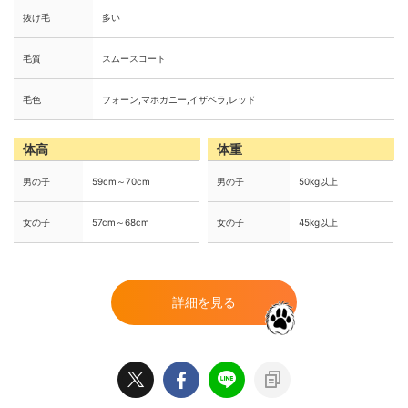
抜け毛
多い
毛質
スムースコート
毛色
フォーン,マホガニー,イザベラ,レッド
体高
体重
男の子
59cm～70cm
男の子
50kg以上
女の子
57cm～68cm
女の子
45kg以上
詳細を見る