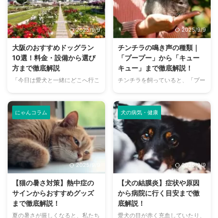
2025/9/9
2025/9/9
大阪のおすすめドッグラン
チンチラの鳴き声の種類｜
10選！料金・設備から選び
「プープー」から「キュー
方まで徹底解説
キュー」まで徹底解説！
「今日は愛犬と一緒にどこへ行こ
チンチラを飼っていると、「プー
う？」とお悩みではありません
プー」「キューキュー」など、さ
か？大阪には、広大な敷地でのび
まざまな鳴き声が聞こえてくるこ
のびと遊べるドッグランから、都
とがありますよね。 チンチラは
にゃんコラム
犬の病気・健康
心でアクセスしやすい便利な施設
犬や猫のように鳴き声で感情を表
まで、魅力的なドッグランがたく
現するため、その鳴き声の意味を
さんあります。 しかし、「初め
理解することは、愛チンチラとの
てドッグランに行くから不安」
関係を深める上で非常に大切で
「どの施設が愛犬に合っているか
す。 この記事では、チンチラの
2025/9/9
2025/9/9
わからない」という方も多いので
代表的な鳴き声の種類とその意味
はないでしょうか。 この記事で
を詳しく解説します。 さらに、
【猫の暑さ対策】熱中症の
【犬の結膜炎】症状や原因
は、大阪府内にある人気のドッグ
鳴き声からわかるストレスや病気
サインからおすすめグッズ
から病院に行く目安まで徹
ランを厳選し、料金、広さ、利用
のサイン、チンチラが鳴く理由を
まで徹底解説！
底解説！
条件、設備など、気になる情報を
理解して良好な関係を築くための
夏の暑さが厳しくなると、私たち
愛犬の目が赤く充血していたり、
網羅的に解説します。 さらに、
ヒントもご紹介します。 この記