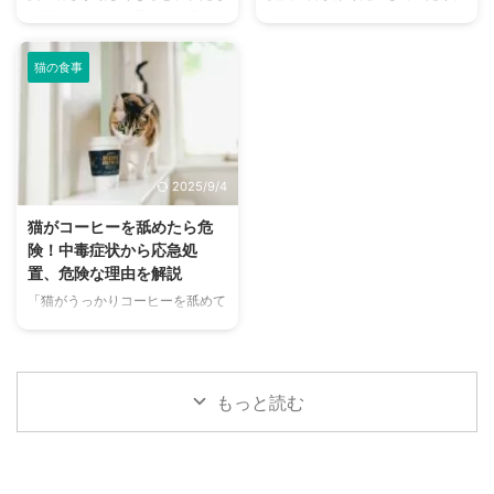
人間だけでなく、愛猫の健康も気
涙がたくさん出ていたりすると、
ドッグランを選ぶ際のポイント
事を読んで、愛チンチラの気持ち
になりますよね。特に猫は汗腺が
心配になりますよね。その症状、
や、初心者でも安心して利用する
をもっと理解し、より良いコミュ
少なく、人間のように汗をかいて
もしかしたら「結膜炎」かもしれ
ための ...
ニ ...
猫の食事
体温を調節することが苦手なた
ません。結膜炎は犬によく見られ
め、熱中症になりやすい動物で
る目の病気ですが、原因や症状は
す。 この記事では、猫の熱中症
さまざまです。 この記事では、
の初期サインから、エアコンを使
犬の結膜炎の主な症状、考えられ
わずにできる効果的な暑さ対策、
る原因、そして自宅でできる簡単
2025/9/4
快適に過ごせるひんやりグッズの
なケア方法について詳しく解説し
選び方まで、詳しく解説します。
ます。 また、「もしかして結膜
猫がコーヒーを舐めたら危
さらに、留守番中の注意点や、猫
炎かも？」と思ったときに、すぐ
険！中毒症状から応急処
が本当に喜ぶ暑さ対策について、
に動物病院に行くべきかどうかの
置、危険な理由を解説
当メディアの編集部が実際に試し
判断基準や、病院での治療内容に
「猫がうっかりコーヒーを舐めて
た体験談もご紹介します。この記
ついても触れます。この記事を読
しまった！」「コーヒーを飲んで
事を読んで、愛猫が安全で快適な
んで、愛犬の目の健康を守るため
しまったかもしれない…」そんな
夏を過ごせるように、今からでき
の知識を身につけましょう。 こ
とき、あなたは冷静に対応できま
る ...
...
すか？ 私たちにとって身近な飲
もっと読む
み物であるコーヒーには、猫にと
って非常に危険な成分であるカフ
ェインが含まれています。少量で
あっても、猫の体には大きな負担