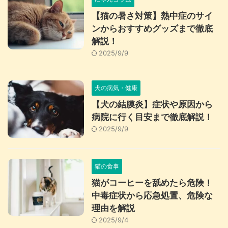
【猫の暑さ対策】熱中症のサイ
ンからおすすめグッズまで徹底
解説！
2025/9/9
犬の病気・健康
【犬の結膜炎】症状や原因から
病院に行く目安まで徹底解説！
2025/9/9
猫の食事
猫がコーヒーを舐めたら危険！
中毒症状から応急処置、危険な
理由を解説
2025/9/4