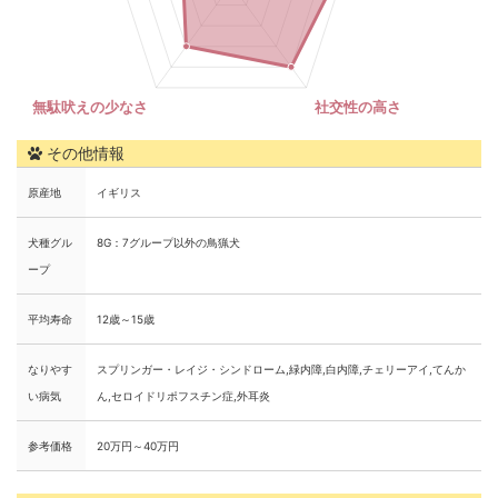
その他情報
原産地
イギリス
犬種グル
8G：7グループ以外の鳥猟犬
ープ
平均寿命
12歳～15歳
なりやす
スプリンガー・レイジ・シンドローム,緑内障,白内障,チェリーアイ,てんか
い病気
ん,セロイドリポフスチン症,外耳炎
参考価格
20万円～40万円