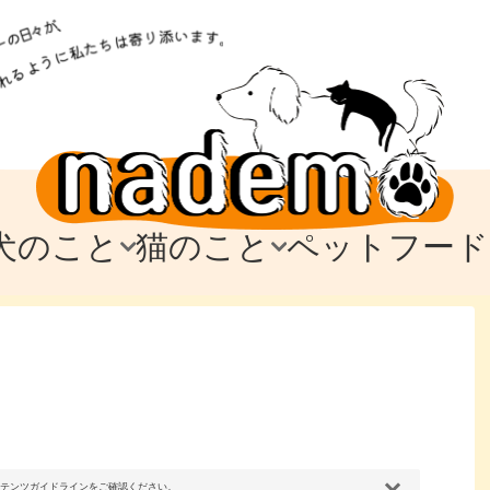
犬のこと
猫のこと
ペットフード
トフード
のお迎え
のお迎え
犬の飼育費・値段
猫の飼育費・値段
なでもごはん
犬の病気・健康
猫の病気・健康
ド
テム
テム
愛犬とお出かけ
愛猫とお出かけ
愛犬とのお別れ
愛猫とのお別れ
わ
に
コンテンツガイドラインをご確認ください。