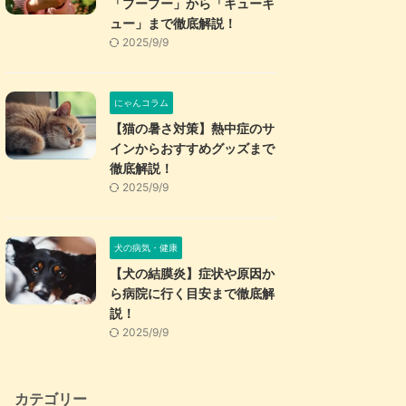
「プープー」から「キューキ
ュー」まで徹底解説！
2025/9/9
にゃんコラム
【猫の暑さ対策】熱中症のサ
インからおすすめグッズまで
徹底解説！
2025/9/9
犬の病気・健康
【犬の結膜炎】症状や原因か
ら病院に行く目安まで徹底解
説！
2025/9/9
カテゴリー