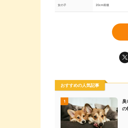
女の子
20cm前後
おすすめの人気記事
臭
1
の