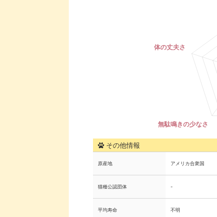
その他情報
原産地
アメリカ合衆国
猫種公認団体
-
平均寿命
不明