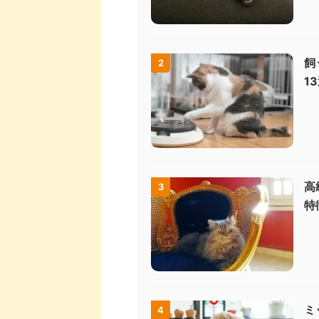
飼
2
1
高
3
特
ミ
4