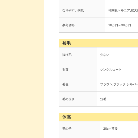
なりやすい病気
椎間板ヘルニア,肥大
参考価格
10万円～30万円
被毛
抜け毛
少ない
毛質
シングルコート
毛色
ブラウン,ブラック,シルバ
毛の長さ
短毛
体高
男の子
20cm前後