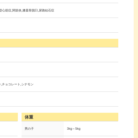
型心筋症,関節炎,膝蓋骨脱臼,尿路結石症
ー,チョコレート,シナモン
体重
男の子
3kg～5kg