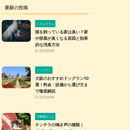
最新の投稿
にゃんコラム
猫を飼っている家は臭い？家
や部屋が臭くなる原因と効果
的な消臭方法
2025/9/9
ドッグラン
大阪のおすすめドッグラン10
選！料金・設備から選び方ま
で徹底解説
2025/9/9
小動物のこと
チンチラの鳴き声の種類｜