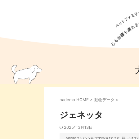
犬の食事
猫の食事
ドッグフード
犬種
猫種
キャッ
犬
猫
犬のこと
猫のこと
ペットフー
nademo HOME
>
動物データ
>
犬のしつけ
猫のしつけ
犬のアイ
猫のアイ
ジェネッタ
2025年3月13日
nademoコンテンツ内にはPRが含まれます。詳しくは