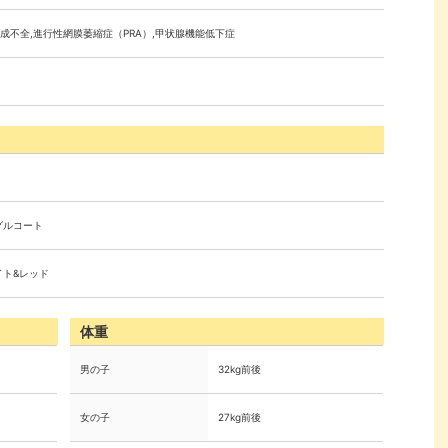
成不全,進行性網膜萎縮症（PRA）,甲状腺機能低下症
グルコート
イト&レッド
体重
男の子
32kg前後
女の子
27kg前後