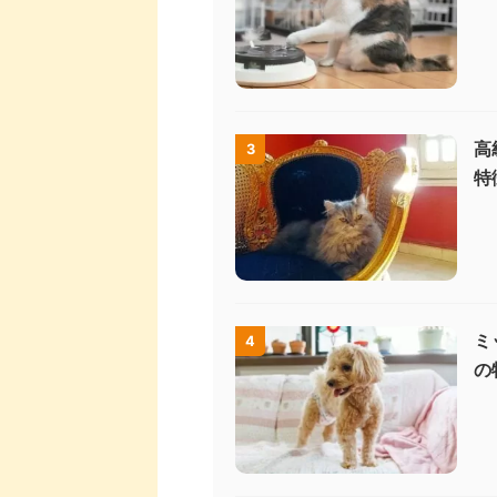
高
3
特
ミ
4
の