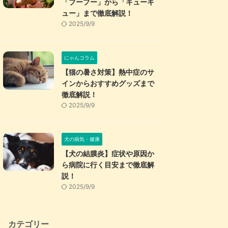
「プープー」から「キューキ
ュー」まで徹底解説！
2025/9/9
にゃんコラム
【猫の暑さ対策】熱中症のサ
インからおすすめグッズまで
徹底解説！
2025/9/9
犬の病気・健康
【犬の結膜炎】症状や原因か
ら病院に行く目安まで徹底解
説！
2025/9/9
カテゴリー