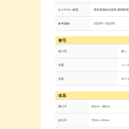
なりやすい病気
胃拡張捻転症候群,股関節形
参考価格
20万円～50万円
被毛
抜け毛
多い
毛質
シン
毛色
ホワ
体高
男の子
62cm～66cm
女の子
57cm～61cm