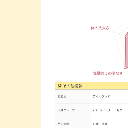
その他情報
原産地
アイルランド
犬種グループ
7G：ポインター・セター
平均寿命
11歳～15歳