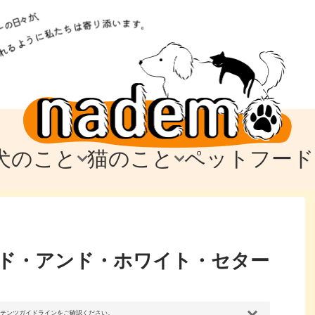
犬のこと
猫のこと
ペットフード
トフード
のお迎え
のお迎え
犬の飼育費・値段
猫の飼育費・値段
なでもごはん
犬の病気・健康
猫の病気・健康
ド
テム
テム
愛犬とお出かけ
愛猫とお出かけ
愛犬とのお別れ
愛猫とのお別れ
わ
に
ド・アンド・ホワイト・セター
コンテンツガイドラインをご確認ください。