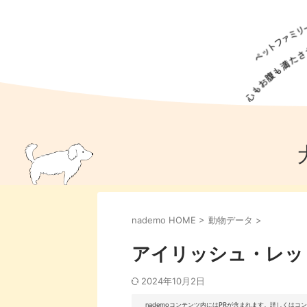
犬の食事
猫の食事
ドッグフード
犬種
猫種
キャッ
犬
猫
犬のこと
猫のこと
ペットフー
nademo HOME
>
動物データ
>
犬のしつけ
猫のしつけ
犬のアイ
猫のアイ
アイリッシュ・レッ
2024年10月2日
nademoコンテンツ内にはPRが含まれます。詳しくは