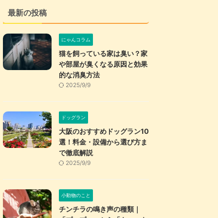
最新の投稿
にゃんコラム
猫を飼っている家は臭い？家
や部屋が臭くなる原因と効果
的な消臭方法
2025/9/9
ドッグラン
大阪のおすすめドッグラン10
選！料金・設備から選び方ま
で徹底解説
2025/9/9
小動物のこと
チンチラの鳴き声の種類｜