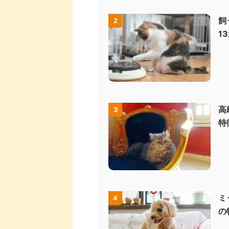
飼
2
1
高
3
特
ミ
4
の