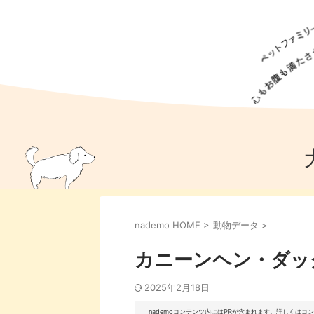
犬の食事
猫の食事
ドッグフード
犬種
猫種
キャッ
犬
猫
犬のこと
猫のこと
ペットフー
nademo HOME
>
動物データ
>
犬のしつけ
猫のしつけ
犬のアイ
猫のアイ
カニーンヘン・ダッ
2025年2月18日
nademoコンテンツ内にはPRが含まれます。詳しくは