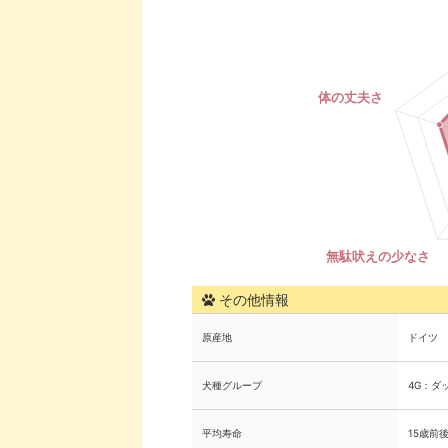
その他情報
原産地
ドイツ
犬種グループ
4G：ダ
平均寿命
15歳前