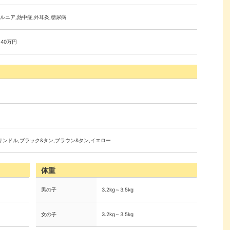
ルニア,熱中症,外耳炎,糖尿病
～40万円
リンドル,ブラック&タン,ブラウン&タン,イエロー
体重
男の子
3.2kg～3.5kg
女の子
3.2kg～3.5kg