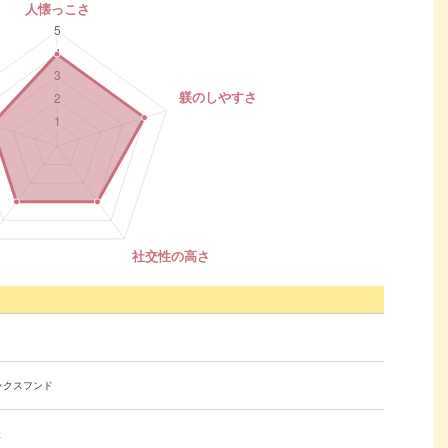
ックスフンド
後