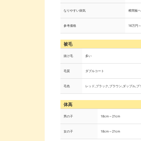
なりやすい病気
椎間板ヘ
参考価格
16万円
被毛
抜け毛
多い
毛質
ダブルコート
毛色
レッド,ブラック,ブラウン,ダップル,ブ
体高
男の子
18cm～21cm
女の子
18cm～21cm