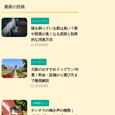
最新の投稿
にゃんコラム
猫を飼っている家は臭い？家
や部屋が臭くなる原因と効果
的な消臭方法
2025/9/9
ドッグラン
大阪のおすすめドッグラン10
選！料金・設備から選び方ま
で徹底解説
2025/9/9
小動物のこと
チンチラの鳴き声の種類｜