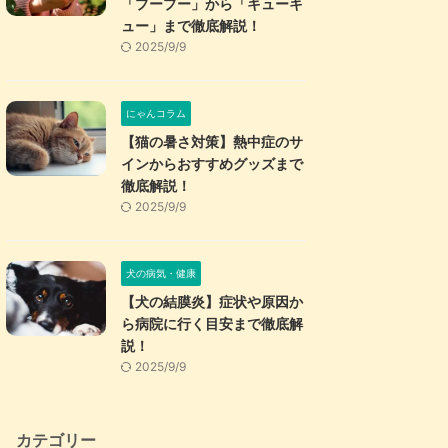
「プープー」から「キューキ
ュー」まで徹底解説！
2025/9/9
にゃんコラム
【猫の暑さ対策】熱中症のサ
インからおすすめグッズまで
徹底解説！
2025/9/9
犬の病気・健康
【犬の結膜炎】症状や原因か
ら病院に行く目安まで徹底解
説！
2025/9/9
カテゴリー