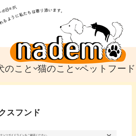
犬のこと
猫のこと
ペットフード
トフード
のお迎え
のお迎え
犬の飼育費・値段
猫の飼育費・値段
なでもごはん
犬の病気・健康
猫の病気・健康
ド
テム
テム
愛犬とお出かけ
愛猫とお出かけ
愛犬とのお別れ
愛猫とのお別れ
わ
に
クスフンド
コンテンツガイドラインをご確認ください。