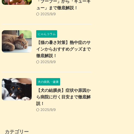
「プープー」から「キューキ
ュー」まで徹底解説！
2025/9/9
にゃんコラム
【猫の暑さ対策】熱中症のサ
インからおすすめグッズまで
徹底解説！
2025/9/9
犬の病気・健康
【犬の結膜炎】症状や原因か
ら病院に行く目安まで徹底解
説！
2025/9/9
カテゴリー