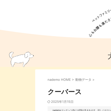
犬の食事
猫の食事
ドッグフード
犬種
猫種
キャッ
犬
猫
犬のこと
猫のこと
ペットフー
nademo HOME
>
動物データ
>
犬のしつけ
猫のしつけ
犬のアイ
猫のアイ
クーバース
2025年1月15日
nademoコンテンツ内にはPRが含まれます。詳しくは