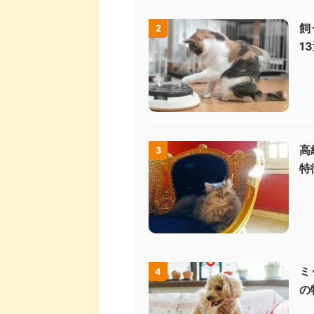
飼
2
1
高
3
特
ミ
4
の