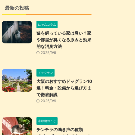
最新の投稿
にゃんコラム
猫を飼っている家は臭い？家
や部屋が臭くなる原因と効果
的な消臭方法
2025/9/9
ドッグラン
大阪のおすすめドッグラン10
選！料金・設備から選び方ま
で徹底解説
2025/9/9
小動物のこと
チンチラの鳴き声の種類｜