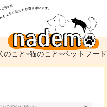
犬のこと
猫のこと
ペットフード
トフード
のお迎え
のお迎え
犬の飼育費・値段
猫の飼育費・値段
なでもごはん
犬の病気・健康
猫の病気・健康
ド
テム
テム
愛犬とお出かけ
愛猫とお出かけ
愛犬とのお別れ
愛猫とのお別れ
わ
に
コンテンツガイドラインをご確認ください。