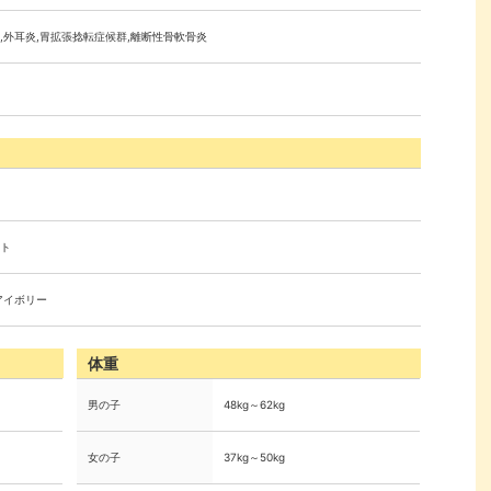
,外耳炎,胃拡張捻転症候群,離断性骨軟骨炎
ト
アイボリー
体重
男の子
48kg～62kg
女の子
37kg～50kg