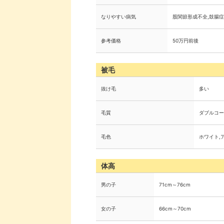
なりやすい病気
股関節形成不全,鼓腸症
参考価格
50万円前後
被毛
抜け毛
多い
毛質
ダブルコー
毛色
ホワイト,
体高
男の子
71cm～76cm
女の子
66cm～70cm