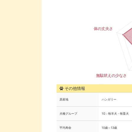
その他情報
原産地
ハンガリー
犬種グループ
1G：牧羊犬・牧畜犬
平均寿命
10歳～13歳