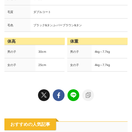
毛質
ダブルコート
毛色
ブラック&タン,レバーブラウン&タン
体高
体重
男の子
30cm
男の子
4kg～7.7kg
女の子
25cm
女の子
4kg～7.7kg
おすすめの人気記事