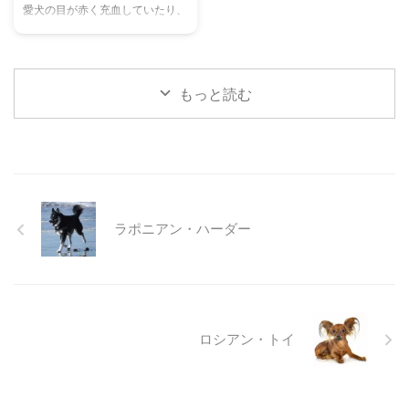
愛犬の目が赤く充血していたり、
ヒントもご紹介します。 この記
た体験談もご紹介します。この記
涙がたくさん出ていたりすると、
事を読んで、愛チンチラの気持ち
事を読んで、愛猫が安全で快適な
心配になりますよね。その症状、
をもっと理解し、より良いコミュ
夏を過ごせるように、今からでき
もしかしたら「結膜炎」かもしれ
ニ ...
る ...
ません。結膜炎は犬によく見られ
もっと読む
る目の病気ですが、原因や症状は
さまざまです。 この記事では、
犬の結膜炎の主な症状、考えられ
る原因、そして自宅でできる簡単
なケア方法について詳しく解説し
ます。 また、「もしかして結膜
炎かも？」と思ったときに、すぐ
ラポニアン・ハーダー
に動物病院に行くべきかどうかの
判断基準や、病院での治療内容に
ついても触れます。この記事を読
んで、愛犬の目の健康を守るため
の知識を身につけましょう。 こ
...
ロシアン・トイ