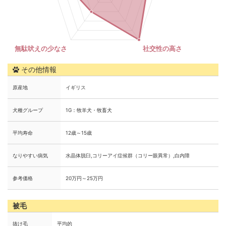
その他情報
原産地
イギリス
犬種グループ
1G：牧羊犬・牧畜犬
平均寿命
12歳～15歳
なりやすい病気
水晶体脱臼,コリーアイ症候群（コリー眼異常）,白内障
参考価格
20万円～25万円
被毛
抜け毛
平均的