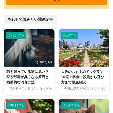
あわせて読みたい関連記事
にゃんコラム
ドッグラン
2025/9/9
2025/9/9
猫を飼っている家は臭い？
大阪のおすすめドッグラン
家や部屋が臭くなる原因と
10選！料金・設備から選び
効果的な消臭方法
方まで徹底解説
「猫を飼っているけど、なんだか
「今日は愛犬と一緒にどこへ行こ
部屋が臭い気がする…」そんなお
う？」とお悩みではありません
悩みはありませんか？猫との暮ら
か？大阪には、広大な敷地でのび
しは幸せで満ちていますが、独特
のびと遊べるドッグランから、都
小動物のこと
にゃんコラム
のにおいが気になるという飼い主
心でアクセスしやすい便利な施設