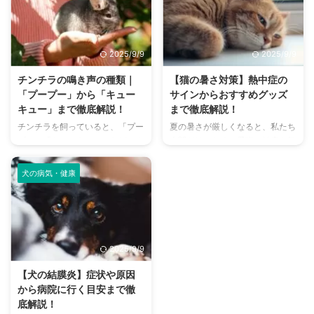
さんは少なくありません。 特
まで、魅力的なドッグランがたく
に、来客時などは「うちのにお
さんあります。 しかし、「初め
い、大丈夫かな？」と不安に感じ
てドッグランに行くから不安」
てしまうこともあるでしょう。
「どの施設が愛犬に合っているか
2025/9/9
2025/9/9
この記事では、猫のにおいの原因
わからない」という方も多いので
を根本から突き止め、トイレ、
はないでしょうか。 この記事で
チンチラの鳴き声の種類｜
【猫の暑さ対策】熱中症の
体、部屋など、場所別に具体的な
は、大阪府内にある人気のドッグ
「プープー」から「キュー
サインからおすすめグッズ
消臭対策を徹底的に解説します。
ランを厳選し、料金、広さ、利用
キュー」まで徹底解説！
まで徹底解説！
さらに、猫と飼い主さん両方にと
条件、設備など、気になる情報を
チンチラを飼っていると、「プー
夏の暑さが厳しくなると、私たち
って快適な消臭グッズの選び方ま
網羅的に解説します。 さらに、
プー」「キューキュー」など、さ
人間だけでなく、愛猫の健康も気
で、においの悩みを解決するため
ドッグランを選ぶ際のポイント
まざまな鳴き声が聞こえてくるこ
になりますよね。特に猫は汗腺が
の情報を網羅的にご紹介します。
や、初心者でも安心して利用する
とがありますよね。 チンチラは
少なく、人間のように汗をかいて
今 ...
ための ...
犬の病気・健康
犬や猫のように鳴き声で感情を表
体温を調節することが苦手なた
現するため、その鳴き声の意味を
め、熱中症になりやすい動物で
理解することは、愛チンチラとの
す。 この記事では、猫の熱中症
関係を深める上で非常に大切で
の初期サインから、エアコンを使
す。 この記事では、チンチラの
わずにできる効果的な暑さ対策、
2025/9/9
代表的な鳴き声の種類とその意味
快適に過ごせるひんやりグッズの
を詳しく解説します。 さらに、
選び方まで、詳しく解説します。
【犬の結膜炎】症状や原因
鳴き声からわかるストレスや病気
さらに、留守番中の注意点や、猫
から病院に行く目安まで徹
のサイン、チンチラが鳴く理由を
が本当に喜ぶ暑さ対策について、
底解説！
理解して良好な関係を築くための
当メディアの編集部が実際に試し