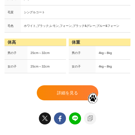
毛質
シングルコート
毛色
ホワイト,ブラック,レモン,フォーン,ブラック&グレー,ブルー&フォーン
体高
体重
男の子
25cm～32cm
男の子
4kg～8kg
女の子
25cm～32cm
女の子
4kg～8kg
詳細を見る