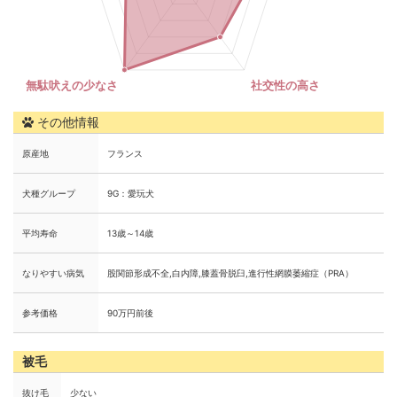
その他情報
原産地
フランス
犬種グループ
9G：愛玩犬
平均寿命
13歳～14歳
なりやすい病気
股関節形成不全,白内障,膝蓋骨脱臼,進行性網膜萎縮症（PRA）
参考価格
90万円前後
被毛
抜け毛
少ない