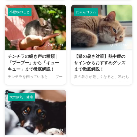
悩みはありませんか？猫との暮ら
か？大阪には、広大な敷地でのび
しは幸せで満ちていますが、独特
のびと遊べるドッグランから、都
小動物のこと
にゃんコラム
のにおいが気になるという飼い主
心でアクセスしやすい便利な施設
さんは少なくありません。 特
まで、魅力的なドッグランがたく
に、来客時などは「うちのにお
さんあります。 しかし、「初め
い、大丈夫かな？」と不安に感じ
てドッグランに行くから不安」
てしまうこともあるでしょう。
「どの施設が愛犬に合っているか
2025/9/9
2025/9/9
この記事では、猫のにおいの原因
わからない」という方も多いので
を根本から突き止め、トイレ、
はないでしょうか。 この記事で
チンチラの鳴き声の種類｜
【猫の暑さ対策】熱中症の
体、部屋など、場所別に具体的な
は、大阪府内にある人気のドッグ
「プープー」から「キュー
サインからおすすめグッズ
消臭対策を徹底的に解説します。
ランを厳選し、料金、広さ、利用
キュー」まで徹底解説！
まで徹底解説！
さらに、猫と飼い主さん両方にと
条件、設備など、気になる情報を
チンチラを飼っていると、「プー
夏の暑さが厳しくなると、私たち
って快適な消臭グッズの選び方ま
網羅的に解説します。 さらに、
プー」「キューキュー」など、さ
人間だけでなく、愛猫の健康も気
で、においの悩みを解決するため
ドッグランを選ぶ際のポイント
まざまな鳴き声が聞こえてくるこ
になりますよね。特に猫は汗腺が
の情報を網羅的にご紹介します。
や、初心者でも安心して利用する
とがありますよね。 チンチラは
少なく、人間のように汗をかいて
今 ...
ための ...
犬の病気・健康
犬や猫のように鳴き声で感情を表
体温を調節することが苦手なた
現するため、その鳴き声の意味を
め、熱中症になりやすい動物で
理解することは、愛チンチラとの
す。 この記事では、猫の熱中症
関係を深める上で非常に大切で
の初期サインから、エアコンを使
す。 この記事では、チンチラの
わずにできる効果的な暑さ対策、
2025/9/9
代表的な鳴き声の種類とその意味
快適に過ごせるひんやりグッズの