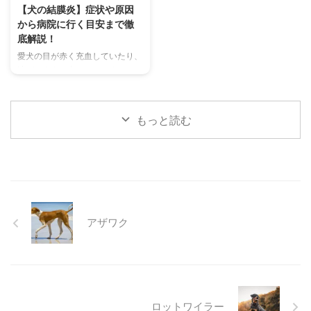
を詳しく解説します。 さらに、
選び方まで、詳しく解説します。
【犬の結膜炎】症状や原因
鳴き声からわかるストレスや病気
さらに、留守番中の注意点や、猫
から病院に行く目安まで徹
のサイン、チンチラが鳴く理由を
が本当に喜ぶ暑さ対策について、
底解説！
理解して良好な関係を築くための
当メディアの編集部が実際に試し
愛犬の目が赤く充血していたり、
ヒントもご紹介します。 この記
た体験談もご紹介します。この記
涙がたくさん出ていたりすると、
事を読んで、愛チンチラの気持ち
事を読んで、愛猫が安全で快適な
心配になりますよね。その症状、
をもっと理解し、より良いコミュ
夏を過ごせるように、今からでき
もしかしたら「結膜炎」かもしれ
ニ ...
る ...
ません。結膜炎は犬によく見られ
もっと読む
る目の病気ですが、原因や症状は
さまざまです。 この記事では、
犬の結膜炎の主な症状、考えられ
る原因、そして自宅でできる簡単
なケア方法について詳しく解説し
ます。 また、「もしかして結膜
炎かも？」と思ったときに、すぐ
アザワク
に動物病院に行くべきかどうかの
判断基準や、病院での治療内容に
ついても触れます。この記事を読
んで、愛犬の目の健康を守るため
の知識を身につけましょう。 こ
...
ロットワイラー