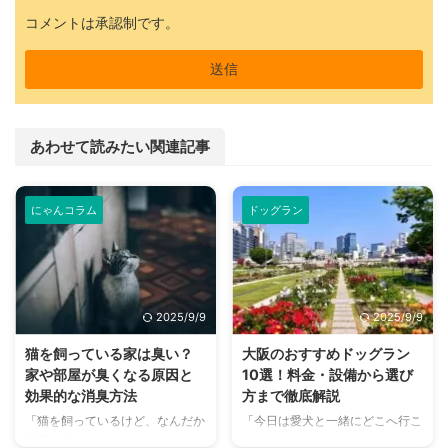
コメントは承認制です。
あわせて読みたい関連記事
にゃんコラム
ドッグラン
2025/9/9
2025/9/9
猫を飼っている家は臭い？
大阪のおすすめドッグラン
家や部屋が臭くなる原因と
10選！料金・設備から選び
効果的な消臭方法
方まで徹底解説
「猫を飼っているけど、なんだか
「今日は愛犬と一緒にどこへ行こ
部屋が臭い気がする…」そんなお
う？」とお悩みではありません