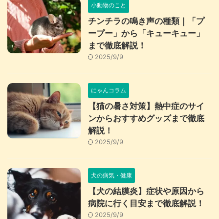
小動物のこと
チンチラの鳴き声の種類｜「プ
ープー」から「キューキュー」
まで徹底解説！
2025/9/9
にゃんコラム
【猫の暑さ対策】熱中症のサイ
ンからおすすめグッズまで徹底
解説！
2025/9/9
犬の病気・健康
【犬の結膜炎】症状や原因から
病院に行く目安まで徹底解説！
2025/9/9