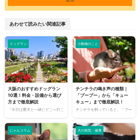
あわせて読みたい関連記事
ドッグラン
小動物のこと
2025/9/9
2025/9/9
大阪のおすすめドッグラン
チンチラの鳴き声の種類｜
10選！料金・設備から選び
「プープー」から「キュー
方まで徹底解説
キュー」まで徹底解説！
「今日は愛犬と一緒にどこへ行こ
チンチラを飼っていると、「プー
う？」とお悩みではありません
プー」「キューキュー」など、さ
か？大阪には、広大な敷地でのび
まざまな鳴き声が聞こえてくるこ
のびと遊べるドッグランから、都
とがありますよね。 チンチラは
にゃんコラム
犬の病気・健康
心でアクセスしやすい便利な施設
犬や猫のように鳴き声で感情を表