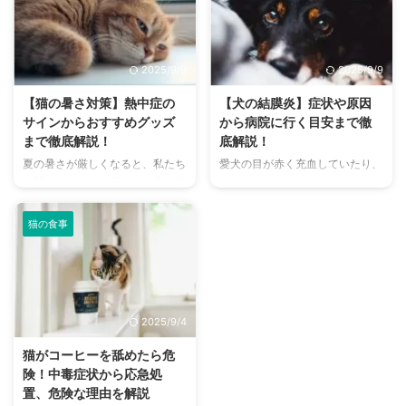
まで、魅力的なドッグランがたく
現するため、その鳴き声の意味を
さんあります。 しかし、「初め
理解することは、愛チンチラとの
てドッグランに行くから不安」
関係を深める上で非常に大切で
「どの施設が愛犬に合っているか
す。 この記事では、チンチラの
2025/9/9
2025/9/9
わからない」という方も多いので
代表的な鳴き声の種類とその意味
はないでしょうか。 この記事で
を詳しく解説します。 さらに、
【猫の暑さ対策】熱中症の
【犬の結膜炎】症状や原因
は、大阪府内にある人気のドッグ
鳴き声からわかるストレスや病気
サインからおすすめグッズ
から病院に行く目安まで徹
ランを厳選し、料金、広さ、利用
のサイン、チンチラが鳴く理由を
まで徹底解説！
底解説！
条件、設備など、気になる情報を
理解して良好な関係を築くための
夏の暑さが厳しくなると、私たち
愛犬の目が赤く充血していたり、
網羅的に解説します。 さらに、
ヒントもご紹介します。 この記
人間だけでなく、愛猫の健康も気
涙がたくさん出ていたりすると、
ドッグランを選ぶ際のポイント
事を読んで、愛チンチラの気持ち
になりますよね。特に猫は汗腺が
心配になりますよね。その症状、
や、初心者でも安心して利用する
をもっと理解し、より良いコミュ
少なく、人間のように汗をかいて
もしかしたら「結膜炎」かもしれ
ための ...
ニ ...
猫の食事
体温を調節することが苦手なた
ません。結膜炎は犬によく見られ
め、熱中症になりやすい動物で
る目の病気ですが、原因や症状は
す。 この記事では、猫の熱中症
さまざまです。 この記事では、
の初期サインから、エアコンを使
犬の結膜炎の主な症状、考えられ
わずにできる効果的な暑さ対策、
る原因、そして自宅でできる簡単
2025/9/4
快適に過ごせるひんやりグッズの
なケア方法について詳しく解説し
選び方まで、詳しく解説します。
ます。 また、「もしかして結膜
猫がコーヒーを舐めたら危
さらに、留守番中の注意点や、猫
炎かも？」と思ったときに、すぐ
険！中毒症状から応急処
が本当に喜ぶ暑さ対策について、
に動物病院に行くべきかどうかの
置、危険な理由を解説
当メディアの編集部が実際に試し
判断基準や、病院での治療内容に