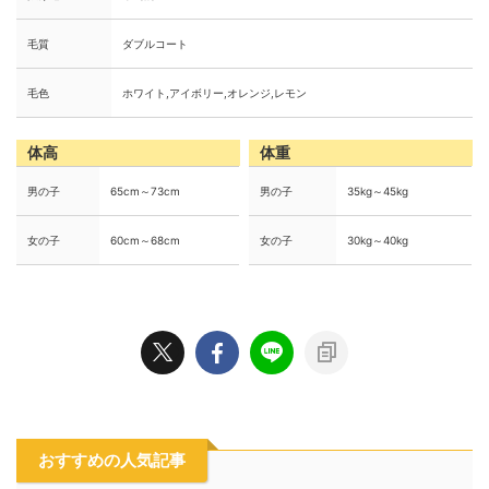
毛質
ダブルコート
毛色
ホワイト,アイボリー,オレンジ,レモン
体高
体重
男の子
65cm～73cm
男の子
35kg～45kg
女の子
60cm～68cm
女の子
30kg～40kg
おすすめの人気記事