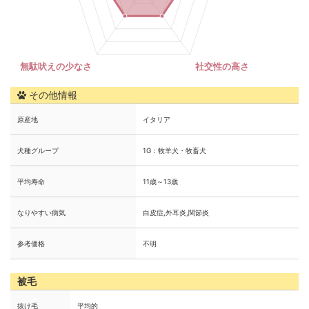
その他情報
原産地
イタリア
犬種グループ
1G：牧羊犬・牧畜犬
平均寿命
11歳～13歳
なりやすい病気
白皮症,外耳炎,関節炎
参考価格
不明
被毛
抜け毛
平均的