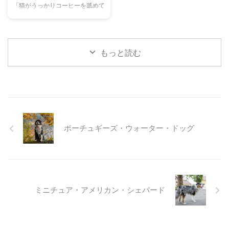
「猫がうっかりコーヒーを舐めて
た体験談もご紹介します。この記
ついても触れます。この記事を読
しまった！」「コーヒーを飲んで
事を読んで、愛猫が安全で快適な
んで、愛犬の目の健康を守るため
しまったかもしれない…」そんな
夏を過ごせるように、今からでき
の知識を身につけましょう。 こ
とき、あなたは冷静に対応できま
る ...
...
すか？ 私たちにとって身近な飲
もっと読む
み物であるコーヒーには、猫にと
って非常に危険な成分であるカフ
ェインが含まれています。少量で
あっても、猫の体には大きな負担
となり、命に関わることも少なく
ありません。 この記事では、猫
がコーヒーを誤飲してしまった際
ポーチュギーズ・ウォーター・ドッグ
に現れる症状や、すぐに取るべき
応急処置、そして日頃からできる
予防策について、分かりやすく解
説します。 この記事の結論 猫に
とってコーヒーに含まれるカフ ...
ミニチュア・アメリカン・シェパード