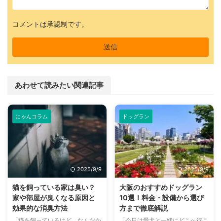
コメントは承認制です。
あわせて読みたい関連記事
にゃんコラム
ドッグラン
2025/9/9
2025/9/9
猫を飼っている家は臭い？
大阪のおすすめドッグラン
家や部屋が臭くなる原因と
10選！料金・設備から選び
効果的な消臭方法
方まで徹底解説
「猫を飼っているけど、なんだか
「今日は愛犬と一緒にどこへ行こ