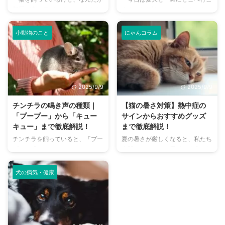
部屋が臭い気がする…」そんなお
う？」とお悩みではありません
悩みはありませんか？猫との暮ら
か？大阪には、広大な敷地でのび
しは幸せで満ちていますが、独特
のびと遊べるドッグランから、都
小動物のこと
にゃんコラム
のにおいが気になるという飼い主
心でアクセスしやすい便利な施設
さんは少なくありません。 特
まで、魅力的なドッグランがたく
に、来客時などは「うちのにお
さんあります。 しかし、「初め
い、大丈夫かな？」と不安に感じ
てドッグランに行くから不安」
てしまうこともあるでしょう。
「どの施設が愛犬に合っているか
2025/9/9
2025/9/9
この記事では、猫のにおいの原因
わからない」という方も多いので
を根本から突き止め、トイレ、
はないでしょうか。 この記事で
チンチラの鳴き声の種類｜
【猫の暑さ対策】熱中症の
体、部屋など、場所別に具体的な
は、大阪府内にある人気のドッグ
「プープー」から「キュー
サインからおすすめグッズ
消臭対策を徹底的に解説します。
ランを厳選し、料金、広さ、利用
キュー」まで徹底解説！
まで徹底解説！
さらに、猫と飼い主さん両方にと
条件、設備など、気になる情報を
チンチラを飼っていると、「プー
夏の暑さが厳しくなると、私たち
って快適な消臭グッズの選び方ま
網羅的に解説します。 さらに、
プー」「キューキュー」など、さ
人間だけでなく、愛猫の健康も気
で、においの悩みを解決するため
ドッグランを選ぶ際のポイント
まざまな鳴き声が聞こえてくるこ
になりますよね。特に猫は汗腺が
の情報を網羅的にご紹介します。
や、初心者でも安心して利用する
とがありますよね。 チンチラは
少なく、人間のように汗をかいて
今 ...
ための ...
犬の病気・健康
犬や猫のように鳴き声で感情を表
体温を調節することが苦手なた
現するため、その鳴き声の意味を
め、熱中症になりやすい動物で
理解することは、愛チンチラとの
す。 この記事では、猫の熱中症
関係を深める上で非常に大切で
の初期サインから、エアコンを使
す。 この記事では、チンチラの
わずにできる効果的な暑さ対策、