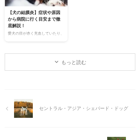
2025/9/9
代表的な鳴き声の種類とその意味
快適に過ごせるひんやりグッズの
を詳しく解説します。 さらに、
選び方まで、詳しく解説します。
【犬の結膜炎】症状や原因
鳴き声からわかるストレスや病気
さらに、留守番中の注意点や、猫
から病院に行く目安まで徹
のサイン、チンチラが鳴く理由を
が本当に喜ぶ暑さ対策について、
底解説！
理解して良好な関係を築くための
当メディアの編集部が実際に試し
愛犬の目が赤く充血していたり、
ヒントもご紹介します。 この記
た体験談もご紹介します。この記
涙がたくさん出ていたりすると、
事を読んで、愛チンチラの気持ち
事を読んで、愛猫が安全で快適な
心配になりますよね。その症状、
をもっと理解し、より良いコミュ
夏を過ごせるように、今からでき
もしかしたら「結膜炎」かもしれ
ニ ...
る ...
ません。結膜炎は犬によく見られ
もっと読む
る目の病気ですが、原因や症状は
さまざまです。 この記事では、
犬の結膜炎の主な症状、考えられ
る原因、そして自宅でできる簡単
なケア方法について詳しく解説し
ます。 また、「もしかして結膜
炎かも？」と思ったときに、すぐ
セントラル・アジア・シェパード・ドッグ
に動物病院に行くべきかどうかの
判断基準や、病院での治療内容に
ついても触れます。この記事を読
んで、愛犬の目の健康を守るため
の知識を身につけましょう。 こ
...