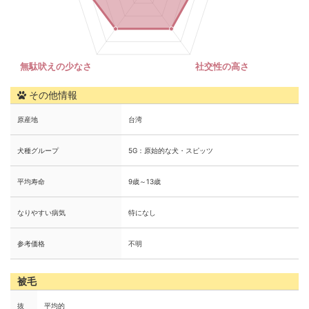
その他情報
原産地
台湾
犬種グループ
5G：原始的な犬・スピッツ
平均寿命
9歳～13歳
なりやすい病気
特になし
参考価格
不明
被毛
抜
平均的