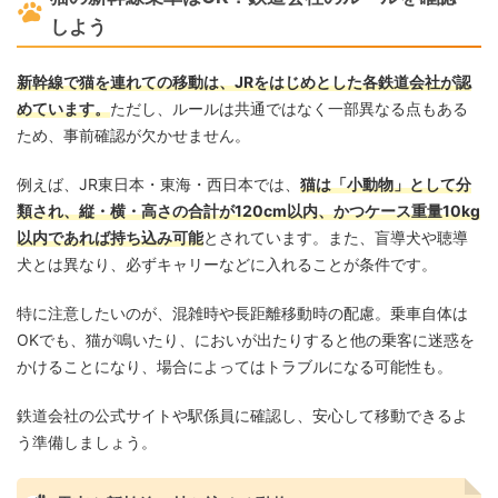
しよう
新幹線で猫を連れての移動は、JRをはじめとした各鉄道会社が認
めています。
ただし、ルールは共通ではなく一部異なる点もある
ため、事前確認が欠かせません。
例えば、JR東日本・東海・西日本では、
猫は「小動物」として分
類され、縦・横・高さの合計が120cm以内、かつケース重量10kg
以内であれば持ち込み可能
とされています。また、盲導犬や聴導
犬とは異なり、必ずキャリーなどに入れることが条件です。
特に注意したいのが、混雑時や長距離移動時の配慮。乗車自体は
OKでも、猫が鳴いたり、においが出たりすると他の乗客に迷惑を
かけることになり、場合によってはトラブルになる可能性も。
鉄道会社の公式サイトや駅係員に確認し、安心して移動できるよ
う準備しましょう。