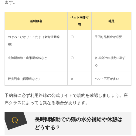
ます。
ペット同伴可
新幹線名
補足
否
のぞみ・ひかり・こだま（東海道新幹
〇
手回り品料金が必要
線）
北陸新幹線・山形新幹線など
〇
各JR会社の規定に準ず
る
観光列車（四季島など）
✕
ペット不可が多い
予約前に必ず利用路線の公式サイトで規約を確認しましょう。座
席クラスによっても異なる場合があります。
長時間移動での猫の水分補給や休憩は
どうする？