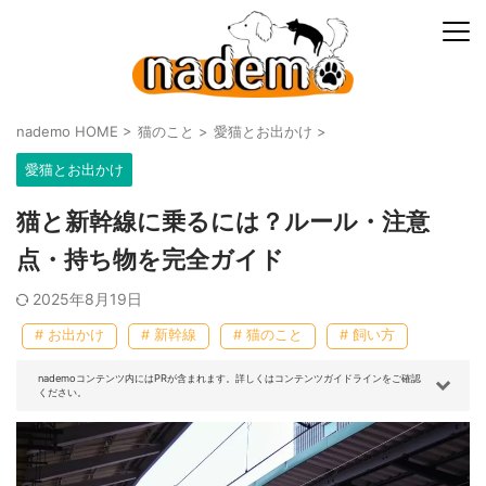
nademo HOME
>
猫のこと
>
愛猫とお出かけ
>
愛猫とお出かけ
猫と新幹線に乗るには？ルール・注意
点・持ち物を完全ガイド
2025年8月19日
# お出かけ
# 新幹線
# 猫のこと
# 飼い方
nademoコンテンツ内にはPRが含まれます。詳しくはコンテンツガイドラインをご確認
ください。