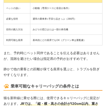
ペットの扱い
小動物（専用ケースに収容が条件）
必要な切符
通常の乗車券+手回り品きっぷ（290円）
切符の購入方法
みどりの窓口または一部の券売機
利用可能な座席
基本的にどの座席でもOK（グリーン車は要配慮）
また、予約時にペット同伴であることを伝える必要はありません
が、混雑を避けたい場合は指定席の予約がおすすめです。
静かで他の乗客との距離が保てる座席を選ぶと、トラブルを防ぎ
やすくなります。
乗車可能なキャリーバッグの条件とは
猫を新幹線に乗せる際には、使用できるキャリーバッグに規定が
あります。
JRでは、「縦・横・高さの合計が120cm以内、重さ