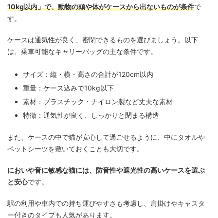
10kg以内」で、動物の頭や体がケースから出ないものが条件
で
す。
ケースは通気性が良く、密閉できるものを選びましょう。以下
は、乗車可能なキャリーバッグの主な条件です。
サイズ：縦・横・高さの合計が120cm以内
重量：ケース込みで10kg以下
素材：プラスチック・ナイロン製など丈夫な素材
特徴：通気性が良く、しっかりと閉まる構造
また、ケースの中で猫が安心して過ごせるように、中にタオルや
ペットシーツを敷いておくことも大切です。
においや音に敏感な猫には、防音性や遮光性の高いケースを選ぶ
と安心
です。
駅の利用や車内での持ち運びやすさも考慮し、肩掛けやキャスタ
ー付きのタイプも人気があります。