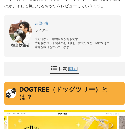
のか、そして気になるおやつをレビューしていきます。
吉野 佑
ライター
犬だけなく、動物全般が好きです。
大好きなペット関連のお仕事を、愛犬リリと一緒にできて
担当執筆者
幸せな毎日を送っています。
目次
[
開く
]
DOGTREE（ドッグツリー）と
は？