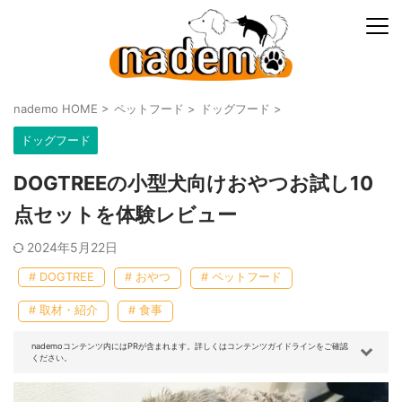
nademo HOME
>
ペットフード
>
ドッグフード
>
ドッグフード
DOGTREEの小型犬向けおやつお試し10
点セットを体験レビュー
2024年5月22日
# DOGTREE
# おやつ
# ペットフード
# 取材・紹介
# 食事
nademoコンテンツ内にはPRが含まれます。詳しくはコンテンツガイドラインをご確認
ください。