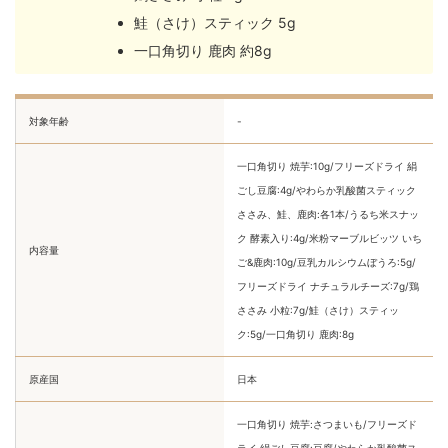
鮭（さけ）スティック 5g
一口角切り 鹿肉 約8g
対象年齢
-
一口角切り 焼芋:10g/フリーズドライ 絹
ごし豆腐:4g/やわらか乳酸菌スティック
ささみ、鮭、鹿肉:各1本/うるち米スナッ
ク 酵素入り:4g/米粉マーブルビッツ いち
内容量
ご&鹿肉:10g/豆乳カルシウムぼうろ:5g/
フリーズドライ ナチュラルチーズ:7g/鶏
ささみ 小粒:7g/鮭（さけ）スティッ
ク:5g/一口角切り 鹿肉:8g
原産国
日本
一口角切り 焼芋:さつまいも/フリーズド