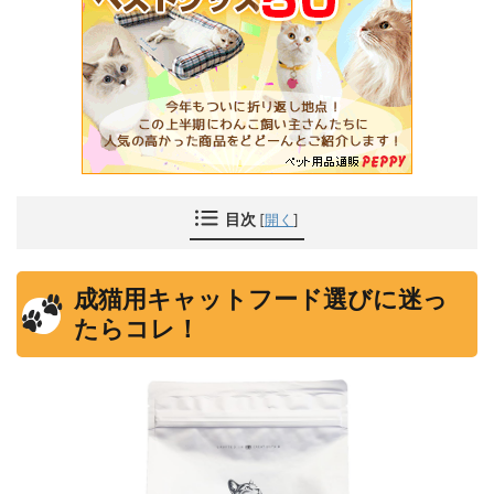
目次
[
開く
]
成猫用キャットフード選びに迷っ
たらコレ！