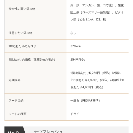
鉛、鉄、マンガン、銅、ヨウ素）、酸化
安全性の高い添加物
防止剤（ローズマリー抽出物）、ビタミ
ン類（ビタミンA、D3、E）
注意したい添加物
なし
100gあたりのカロリー
379kcal
1日あたりの価格（体重5kgの場合）
254円/65g
1個:1個あたり5,266円（税込）/2個以
定期販売
上:1個あたり4,974円（税込）/4個以上:1
個あたり4,681円（税込）
フード目的
一般食（FEDIAF基準）
フードの種類
ドライ
ナウフレッシュ