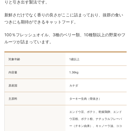
りと引き出す製法です。
新鮮さだけでなく香りの良さがここに詰まっており、抜群の食い
つきにも期待ができるキャットフード。
100％フレッシュオイル、3種のベリー類、10種類以上の野菜やフ
ルーツが詰まっています。
対象年齢
1歳以上
内容量
1.36kg
原産国
カナダ
主原料
‎ターキー生肉（骨抜き）
エンドウ豆、ポテト、乾燥鶏卵、エンド
ウ豆粉、ポテト粉、ナチュラルフレーバ
ー（チキン由来）、キャノーラ油、ココ