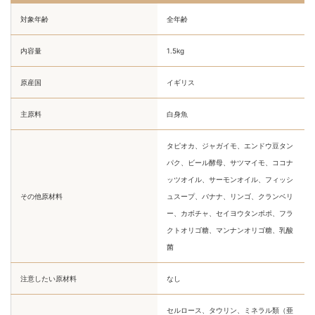
対象年齢
全年齢
内容量
1.5kg
原産国
イギリス
主原料
白身魚
タピオカ、ジャガイモ、エンドウ豆タン
パク、ビール酵母、サツマイモ、ココナ
ッツオイル、サーモンオイル、フィッシ
その他原材料
ュスープ、バナナ、リンゴ、クランベリ
ー、カボチャ、セイヨウタンポポ、フラ
クトオリゴ糖、マンナンオリゴ糖、乳酸
菌
注意したい原材料
なし
セルロース、タウリン、ミネラル類（亜