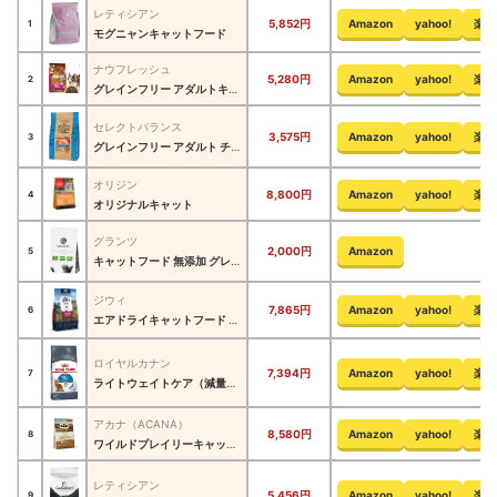
レティシアン
5,852円
Amazon
yahoo!
楽天
1
モグニャンキャットフード
ナウフレッシュ
5,280円
Amazon
yahoo!
楽天
2
グレインフリー アダルトキャット
セレクトバランス
3,575円
Amazon
yahoo!
楽天
3
グレインフリー アダルト チキン 1才以上の成猫用
オリジン
8,800円
Amazon
yahoo!
楽天
4
オリジナルキャット
グランツ
2,000円
Amazon
5
キャットフード 無添加 グレインフリー 全年齢用 チキン&サーモン味
ジウィ
7,865円
Amazon
yahoo!
楽天
6
エアドライキャットフード ベニソン
ロイヤルカナン
7,394円
Amazon
yahoo!
楽天
7
ライトウェイトケア（減量したい猫専用フード 成猫用）
アカナ（ACANA）
8,580円
Amazon
yahoo!
楽天
8
ワイルドプレイリーキャットレシピ
レティシアン
5,456円
Amazon
yahoo!
楽天
9