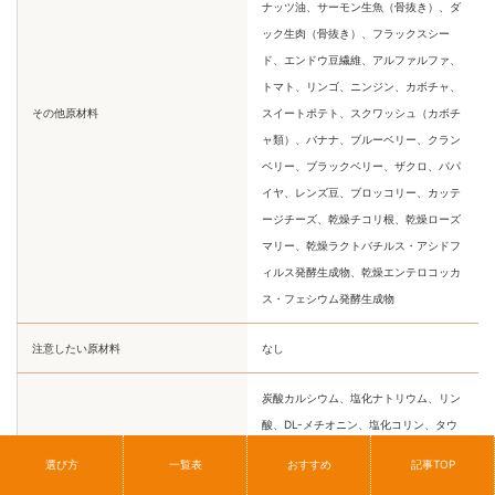
ナッツ油、サーモン生魚（骨抜き）、ダ
ック生肉（骨抜き）、フラックスシー
ド、エンドウ豆繊維、アルファルファ、
トマト、リンゴ、ニンジン、カボチャ、
その他原材料
スイートポテト、スクワッシュ（カボチ
ャ類）、バナナ、ブルーベリー、クラン
ベリー、ブラックベリー、ザクロ、パパ
イヤ、レンズ豆、ブロッコリー、カッテ
ージチーズ、乾燥チコリ根、乾燥ローズ
マリー、乾燥ラクトバチルス・アシドフ
ィルス発酵生成物、乾燥エンテロコッカ
ス・フェシウム発酵生成物
注意したい原材料
なし
炭酸カルシウム、塩化ナトリウム、リン
酸、DL-メチオニン、塩化コリン、タウ
リン、ビタミン類（ビタミンEサプリメン
選び方
一覧表
おすすめ
記事TOP
ト、ナイアシン、L-アスコルビン酸-2-ポ