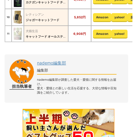
カナガンキャットフード チキン
レティシアン
5,852円
Amazon
yahoo!
楽天
10
ジャガーキャットフード
犬猫生活
6,908円
Amazon
yahoo!
11
キャットフード オールステージ 国産の生鶏肉味
nademo編集部
編集部
nademo編集部が調査した愛犬・愛猫に関する情報をお届
け。
担当執筆者
愛犬・愛猫との新しい生活を応援する、大切な情報や豆知
識をご紹介しています。