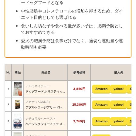
ードッグフードとなる
中性脂肪やコレステロールの増加を抑えるため、ダイ
エット目的としても選ばれる
食いしん坊な子や食べる量が多い子は、肥満予防とし
ておすすめできる
愛犬の肥満予防は食事だけでなく、適切な運動量や運
動時間も必要
No
商品
商品名
参考価格
購入先
アルモネイチャー
3,850円
Amazon
yahoo!
楽天
1
ドッグフード ホリスティック チキン
アカナ（ACANA）
25,300円
Amazon
yahoo!
楽天
2
アダルトラージブリードレシピ
ナチュラルハーベスト
3,740円
Amazon
yahoo!
楽天
3
ベーシックフォーミュラ メンテナンススモール ラム
コノコトトモニ