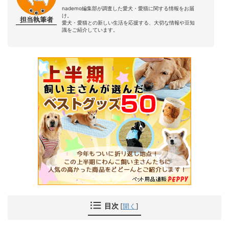
nademo編集部が調査した愛犬・愛猫に関する情報をお届
ヒルズ
け。
2,792円
Amazon
yahoo!
楽天
13
担当執筆者
サイエンス・ダイエット 小型犬用 アダルトライト 1～6歳 肥満傾向の成犬用 チキン
愛犬・愛猫との新しい生活を応援する、大切な情報や豆知
識をご紹介しています。
レティシアン
5,852円
Amazon
yahoo!
楽天
14
ペロリコドッグフード ライト
ボッシュ
4,620円
Amazon
yahoo!
楽天
15
ハイプレミアム ドッグフード ライト
POCHI
1,683円
Amazon
yahoo!
楽天
16
ザ・ドッグフード ベーシック ラム
ライトハウス
13,860円
Amazon
yahoo!
楽天
17
ソルビダ グレインフリー チキン 室内飼育体重管理用
HEKA
3,080円
Amazon
yahoo!
楽天
18
グレインフリードッグフード サーモン&さつまいも
ウェルネス
4,378円
Amazon
yahoo!
楽天
19
コア（高たんぱく質・穀物不使用）高齢犬用（7歳以上）骨抜き七面鳥
目次
[
開く
]