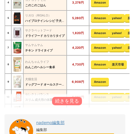
3,278円
Amazon
4
このこのごはん
リガロ（RIGALO）
5,280円
Amazon
yahoo!
楽天
5
ハイプロテインレシピ 子犬成犬用 ターキー
サクラペットフード
1,820円
Amazon
yahoo!
楽天
6
ドライフード カリカリタイプ
ヤムヤムヤム
4,220円
Amazon
yahoo!
楽天
7
チキン ドライタイプ
わんちゃんライフ
4,730円
Amazon
楽天市場
8
わんこのヘルシー食卓
犬猫生活
6,908円
Amazon
9
ドッグフード オールステージ 国産の天然鹿肉味
セレクトバランス
5,060円
Amazon
yahoo!
楽天
10
スリム 成犬用の体重管理用
ニュートロ
6,701円
Amazon
yahoo!
楽天
11
シュプレモ 超小型犬～小型犬用 体重管理用
nademo編集部
ナチュラルバランス
4,015円
Amazon
yahoo!
楽天
12
編集部
ファットドッグス