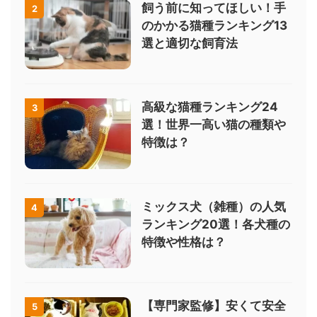
飼う前に知ってほしい！手
2
のかかる猫種ランキング13
選と適切な飼育法
高級な猫種ランキング24
3
選！世界一高い猫の種類や
特徴は？
ミックス犬（雑種）の人気
4
ランキング20選！各犬種の
特徴や性格は？
【専門家監修】安くて安全
5