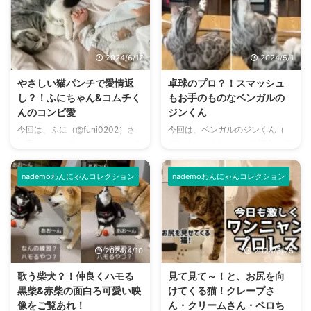
2024/6/17
2024/5/1
やさしい猫パンチで愛情返
卓球のプロ？！スマッシュ
し？！ふにちゃん&コムチく
もお手のものなベンガルの
んのコンビ愛
ジンくん
今回は、ふに（@funi0202）さ
今回は、ベンガルのジンくん（
ん家の、マンチカンふにちゃんを
@jin_bengal_boy）をご紹介。 ア
ご紹介します。 やさしいお姉ち
クロバットな動きが人気のジンく
ゃんぶりが、とてもキュートなふ
ん。 やんちゃで元気いっぱい遊
nademoわんにゃんコレクション
nademoわんにゃんコレクション
にちゃん。 ふにちゃん大好き！
ぶ様子を、ぜひ楽しんでいってく
なコムチくんとの微笑ましい様子
ださいね！ ジンくんの投稿はこ
が、ほっこりとさせてくれます。
ちら まずは、こちらをご覧くだ
見ていて顔がほころぶ…そんなモ
さい！ この投稿をInstagramで見
フムチコンビの日常の様子を、ぜ
る ベンガルのジンくん
2024/4/10
2024/3/25
ひご覧ください！ ふにちゃんの
(@jin_bengal_boy)がシェアした
投稿はこちら この投稿を
投稿 飼い主さんが卓球のピンポ
歌う柴犬？！仲良くハモる
見て見て～！と、お尻を向
Instagramで見る ふに
ン玉を打つと、どこからともなく
黒柴&赤柴の面白ろ可愛い映
けてくる猫！クレープさ
(@funi0202)がシェアした投稿 ま
ジンくんが登場！ 素手で上手に
像をご覧あれ！
ん・クリームさん・ペロち
ずは、こちらをご覧ください。
ピンポン玉を打ち返します……