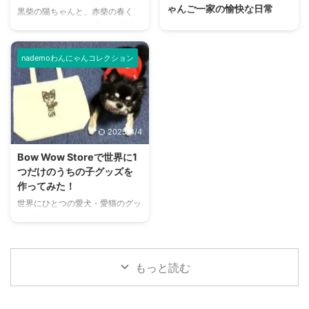
ゃんご一家の愉快な日常
黒柴の陽ちゃんと、赤柴の春く
ふにちゃんにむぎゅっっーと顔を
が、思わぬ方向に飛ばしてしま
ん。 いつも一緒で仲良しな柴犬
ベンガル猫のクレープさん、白猫
うずめるコムチくん。 はじめ
い、ボールとともにジンくんも消
ファミリー、実はテレビでも話題
のクリームさん、プードルのペロ
は、穏やかにしてい ...
...
になった子たちなのです！ 今日
ちゃんをご紹介します。 クセ強
nademoわんにゃんコレクション
はそんな陽ちゃんと春くんの日常
めな猫ちゃん2匹と、仲良しなテ
をご紹介します。 陽ちゃん&春く
ィーカッププードルのペロチャン
んの投稿はこちら まずは、こち
の、クスッと笑える日常をお届
らの動画をどうぞ！ この投稿を
け。 クレープちゃんの投稿はこ
Instagramで見る 黒柴 陽(よう)と
ちら まずは、こちらの動画をご
2025/4/4
赤柴 春(はる)(@akemi_otsuka_)
覧ください！ この投稿を
がシェアした投稿 まるでハーモ
Instagramで見る ベンガル猫クレ
Bow Wow Storeで世界に1
ニーを奏でるかのように、突然歌
ープさん
白猫クリームさん
つだけのうちの子グッズを
い出す2匹の柴犬たち。 息ぴった
とペロちゃん
(@crepe_bengal)
作ってみた！
りで、とても美声です。 このと
がシェアした投稿 毛づくろい中
世界にひとつの愛犬・愛猫のグッ
きたまたま……ということではな
のクレープさん。 カメラを向け
ズが欲しい！そんな方におすすめ
く、ふたりにとって ...
られていることに気がつくと……
なのが、Bow Wow Storeのオリ
カメラの真ん前に、お尻を突きつ
ジナルイラストグッズです。 愛
けてきます！ ...
犬・愛猫をイラスト化して、グッ
もっと読む
ズに描き下ろしてくれるオーダー
メイドショップです。 今回は筆
者の愛犬 銀のグッズを作成する