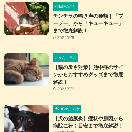
小動物のこと
チンチラの鳴き声の種類｜「プ
ープー」から「キューキュー」
まで徹底解説！
2025/9/9
にゃんコラム
【猫の暑さ対策】熱中症のサイ
ンからおすすめグッズまで徹底
解説！
2025/9/9
犬の病気・健康
【犬の結膜炎】症状や原因から
病院に行く目安まで徹底解説！