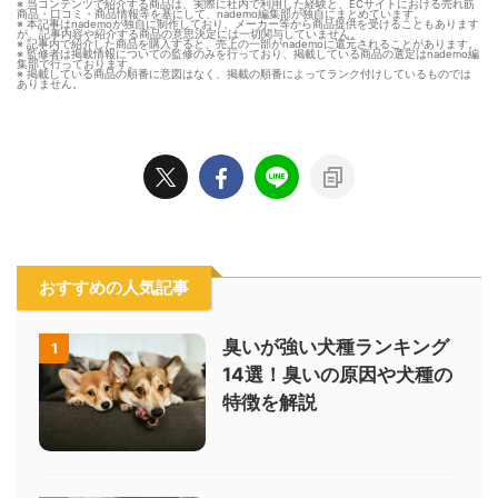
※ 当コンテンツで紹介する商品は、実際に社内で利用した経験と、ECサイトにおける売れ筋
商品・口コミ・商品情報等を基にして、nademo編集部が独自にまとめています。
※ 本記事はnademoが独自に制作しており、メーカー等から商品提供を受けることもあります
が、記事内容や紹介する商品の意思決定には一切関与していません。
※ 記事内で紹介した商品を購入すると、売上の一部がnademoに還元されることがあります。
※ 監修者は掲載情報についての監修のみを行っており、掲載している商品の選定はnademo編
集部で行っております。
※ 掲載している商品の順番に意図はなく、掲載の順番によってランク付けしているものでは
ありません。
おすすめの人気記事
臭いが強い犬種ランキング
1
14選！臭いの原因や犬種の
特徴を解説