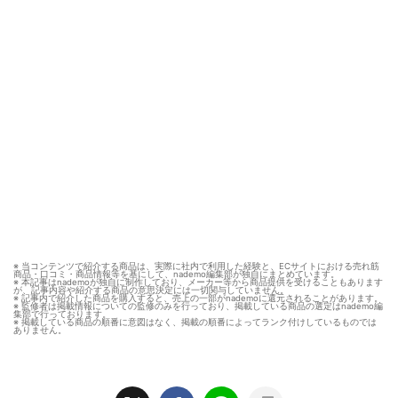
※ 当コンテンツで紹介する商品は、実際に社内で利用した経験と、ECサイトにおける売れ筋
商品・口コミ・商品情報等を基にして、nademo編集部が独自にまとめています。
※ 本記事はnademoが独自に制作しており、メーカー等から商品提供を受けることもあります
が、記事内容や紹介する商品の意思決定には一切関与していません。
※ 記事内で紹介した商品を購入すると、売上の一部がnademoに還元されることがあります。
※ 監修者は掲載情報についての監修のみを行っており、掲載している商品の選定はnademo編
集部で行っております。
※ 掲載している商品の順番に意図はなく、掲載の順番によってランク付けしているものでは
ありません。