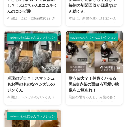
し？！ふにちゃん&コムチく
毎朝の新聞回収が日課なぽ
んのコンビ愛
ん助くん
今回は、ふに（@funi0202）さ
本日は、新聞を取り込むにゃん
ん家の、マンチカンふにちゃんを
こ・ぽん助くんをご紹介！ 毎朝
ご紹介します。 やさしいお姉ち
しっかり早起きをして、ポストの
ゃんぶりが、とてもキュートなふ
前にスタンバイするぽん助くん
nademoわんにゃんコレクション
nademoわんにゃんコレクション
にちゃん。 ふにちゃん大好き！
は、SNSのみならずテレビなどの
なコムチくんとの微笑ましい様子
メディアでも大人気！ そんなぽ
が、ほっこりとさせてくれます。
ん助くんの日常をご覧ください！
見ていて顔がほころぶ…そんなモ
ぽん助くんの投稿はこちら 毎朝
フムチコンビの日常の様子を、ぜ
欠かさずに、ポストに届く新聞を
2024/5/1
2024/4/10
ひご覧ください！ ふにちゃんの
回収するぽん助くん。 こちらは
投稿はこちら この投稿を
新聞の取り込みをはじめて114日
卓球のプロ？！スマッシュ
歌う柴犬？！仲良くハモる
Instagramで見る ふに
目の様子です！ この投稿を
もお手のものなベンガルの
黒柴&赤柴の面白ろ可愛い映
(@funi0202)がシェアした投稿 ま
Instagramで見る ぽん助
ジンくん
像をご覧あれ！
ずは、こちらをご覧ください。
(@ponsuke20210405)がシェア
今回は、ベンガルのジンくん（
黒柴の陽ちゃんと、赤柴の春く
ふにちゃんにむぎゅっっーと顔を
した投稿 また、ある日はポスト
@jin_bengal_boy）をご紹介。 ア
ん。 いつも一緒で仲良しな柴犬
うずめるコムチくん。 はじめ
の前で新聞屋さんが来るまでスタ
クロバットな動きが人気のジンく
ファミリー、実はテレビでも話題
は、穏やかにしてい ...
ンバイ。 今か今 ...
ん。 やんちゃで元気いっぱい遊
になった子たちなのです！ 今日
nademoわんにゃんコレクション
ぶ様子を、ぜひ楽しんでいってく
はそんな陽ちゃんと春くんの日常
ださいね！ ジンくんの投稿はこ
をご紹介します。 陽ちゃん&春く