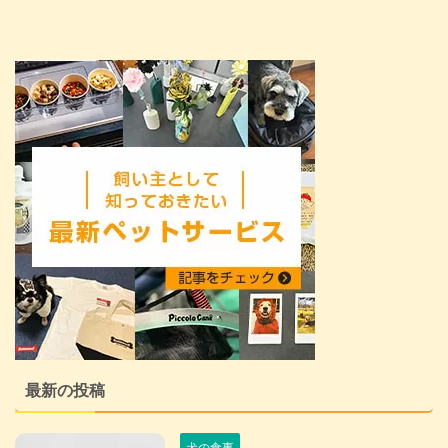
(@crepe_bengal)がシェアした投
稿 毛づくろい中のクレープさ
ん。 カメラを向けられているこ
とに気がつくと…… カメラの真ん
前に、お尻を突きつけてきます！
...
最新の投稿
犬の食事