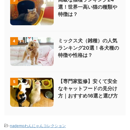
3
選！世界一高い猫の種類や
特徴は？
ミックス犬（雑種）の人気
4
ランキング20選！各犬種の
特徴や性格は？
【専門家監修】安くて安全
5
なキャットフードの見分け
方｜おすすめ16選と選び方
-
nademoわんにゃんコレクション