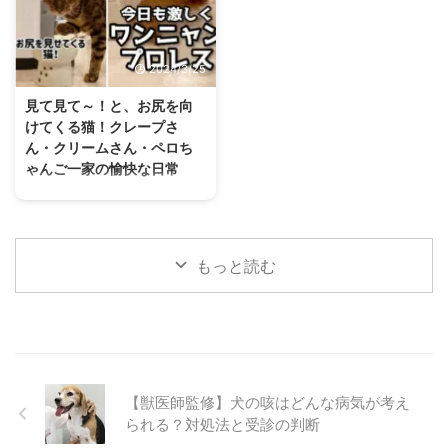
ちら まずは、こちらをご覧くだ
んの投稿はこちら まずは、こち
さい！ この投稿をInstagramで見
らの動画をどうぞ！ この投稿を
る ベンガルのジンくん
Instagramで見る 黒柴 陽(よう)と
2024/3/25
(@jin_bengal_boy)がシェアした
赤柴 春(はる)(@akemi_otsuka_)
投稿 飼い主さんが卓球のピンポ
がシェアした投稿 まるでハーモ
見て見て～！と、お尻を向
ン玉を打つと、どこからともなく
ニーを奏でるかのように、突然歌
けてくる猫！クレープさ
ジンくんが登場！ 素手で上手に
い出す2匹の柴犬たち。 息ぴった
ん・クリームさん・ペロち
ピンポン玉を打ち返します……
りで、とても美声です。 このと
ゃんご一家の愉快な日常
が、思わぬ方向に飛ばしてしま
きたまたま……ということではな
ベンガル猫のクレープさん、白猫
い、ボールとともにジンくんも消
く、ふたりにとって ...
のクリームさん、プードルのペロ
...
ちゃんをご紹介します。 クセ強
めな猫ちゃん2匹と、仲良しなテ
もっと読む
ィーカッププードルのペロチャン
の、クスッと笑える日常をお届
け。 クレープちゃんの投稿はこ
ちら まずは、こちらの動画をご
覧ください！ この投稿を
Instagramで見る ベンガル猫クレ
ープさん
【獣医師監修】犬の咳はどんな病気が考え
られる？対処法と受診の判断