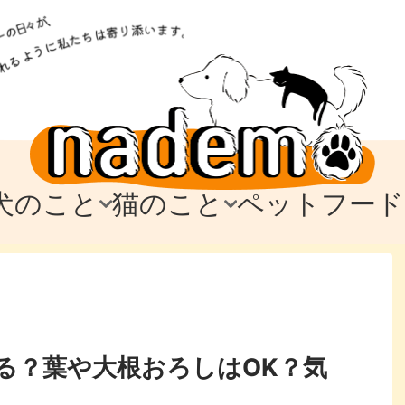
犬のこと
猫のこと
ペットフード
トフード
のお迎え
のお迎え
犬の飼育費・値段
猫の飼育費・値段
なでもごはん
犬の病気・健康
猫の病気・健康
ド
テム
テム
愛犬とお出かけ
愛猫とお出かけ
愛犬とのお別れ
愛猫とのお別れ
わ
に
る？葉や大根おろしはOK？気