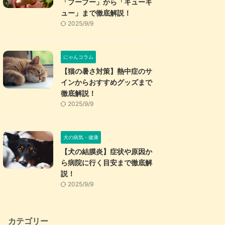
「プープー」から「キューキ
ュー」まで徹底解説！
2025/9/9
にゃんコラム
【猫の暑さ対策】熱中症のサ
インからおすすめグッズまで
徹底解説！
2025/9/9
犬の病気・健康
【犬の結膜炎】症状や原因か
ら病院に行く目安まで徹底解
説！
2025/9/9
カテゴリー