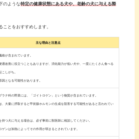
下のような
特定の健康状態にある犬や、老齢の犬に与える際
ることをおすすめします。
主な理由と注意点
繊維が含まれています。
便通改善に役立つこともありますが、消化能力が低い犬や、一度にたくさん食べる
起こしがち。
原因となる可能性があります。
ブラナ科の野菜には、「ゴイトロゲン」という物質が含まれています。
は、大量に摂取すると甲状腺ホルモンの生成を阻害する可能性があると言われてい
を持つ犬に与える場合は、必ず事前に獣医師に相談してください。
ロゲンは加熱によってその作用が弱まるとされています。