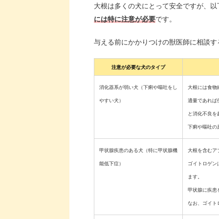
大根は多くの犬にとって安全ですが、以
には特に注意が必要
です。
与える前にかかりつけの獣医師に相談す
注意が必要な犬のタイプ
消化器系が弱い犬（下痢や嘔吐をし
大根には食物
やすい犬）
適量であれば
と消化不良を
下痢や嘔吐の
甲状腺疾患のある犬（特に甲状腺機
大根を含むア
能低下症）
ゴイトロゲン
ます。
甲状腺に疾患
なお、ゴイト