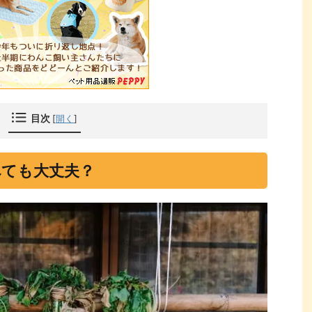
目次
[
開く
]
べても大丈夫？