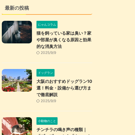
最新の投稿
にゃんコラム
猫を飼っている家は臭い？家
や部屋が臭くなる原因と効果
的な消臭方法
2025/9/9
ドッグラン
大阪のおすすめドッグラン10
選！料金・設備から選び方ま
で徹底解説
2025/9/9
小動物のこと
チンチラの鳴き声の種類｜