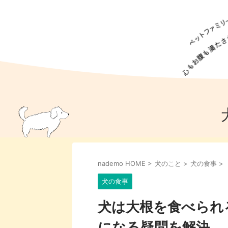
犬の食事
猫の食事
ドッグフード
犬種
猫種
キャッ
犬
猫
犬のこと
猫のこと
ペットフー
nademo HOME
>
犬のこと
>
犬の食事
>
犬のしつけ
猫のしつけ
犬のアイ
猫のアイ
犬の食事
犬は大根を食べられ
になる疑問を解決