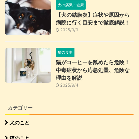
犬の病気・健康
【犬の結膜炎】症状や原因から
病院に行く目安まで徹底解説！
2025/9/9
猫の食事
猫がコーヒーを舐めたら危険！
中毒症状から応急処置、危険な
理由を解説
2025/9/4
カテゴリー
犬のこと
猫のこと