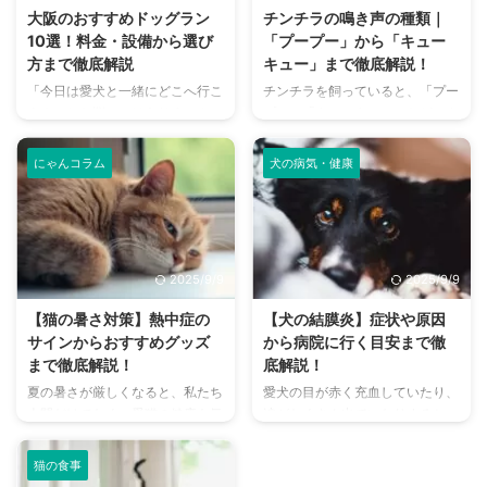
大阪のおすすめドッグラン
チンチラの鳴き声の種類｜
10選！料金・設備から選び
「プープー」から「キュー
方まで徹底解説
キュー」まで徹底解説！
「今日は愛犬と一緒にどこへ行こ
チンチラを飼っていると、「プー
う？」とお悩みではありません
プー」「キューキュー」など、さ
か？大阪には、広大な敷地でのび
まざまな鳴き声が聞こえてくるこ
のびと遊べるドッグランから、都
とがありますよね。 チンチラは
にゃんコラム
犬の病気・健康
心でアクセスしやすい便利な施設
犬や猫のように鳴き声で感情を表
まで、魅力的なドッグランがたく
現するため、その鳴き声の意味を
さんあります。 しかし、「初め
理解することは、愛チンチラとの
てドッグランに行くから不安」
関係を深める上で非常に大切で
「どの施設が愛犬に合っているか
す。 この記事では、チンチラの
2025/9/9
2025/9/9
わからない」という方も多いので
代表的な鳴き声の種類とその意味
はないでしょうか。 この記事で
を詳しく解説します。 さらに、
【猫の暑さ対策】熱中症の
【犬の結膜炎】症状や原因
は、大阪府内にある人気のドッグ
鳴き声からわかるストレスや病気
サインからおすすめグッズ
から病院に行く目安まで徹
ランを厳選し、料金、広さ、利用
のサイン、チンチラが鳴く理由を
まで徹底解説！
底解説！
条件、設備など、気になる情報を
理解して良好な関係を築くための
夏の暑さが厳しくなると、私たち
愛犬の目が赤く充血していたり、
網羅的に解説します。 さらに、
ヒントもご紹介します。 この記
人間だけでなく、愛猫の健康も気
涙がたくさん出ていたりすると、
ドッグランを選ぶ際のポイント
事を読んで、愛チンチラの気持ち
になりますよね。特に猫は汗腺が
心配になりますよね。その症状、
や、初心者でも安心して利用する
をもっと理解し、より良いコミュ
少なく、人間のように汗をかいて
もしかしたら「結膜炎」かもしれ
ための ...
ニ ...
猫の食事
体温を調節することが苦手なた
ません。結膜炎は犬によく見られ