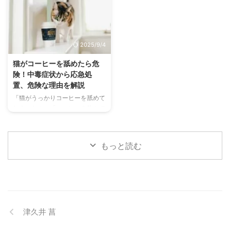
め、熱中症になりやすい動物で
る目の病気ですが、原因や症状は
す。 この記事では、猫の熱中症
さまざまです。 この記事では、
の初期サインから、エアコンを使
犬の結膜炎の主な症状、考えられ
わずにできる効果的な暑さ対策、
る原因、そして自宅でできる簡単
2025/9/4
快適に過ごせるひんやりグッズの
なケア方法について詳しく解説し
選び方まで、詳しく解説します。
ます。 また、「もしかして結膜
猫がコーヒーを舐めたら危
さらに、留守番中の注意点や、猫
炎かも？」と思ったときに、すぐ
険！中毒症状から応急処
が本当に喜ぶ暑さ対策について、
に動物病院に行くべきかどうかの
置、危険な理由を解説
当メディアの編集部が実際に試し
判断基準や、病院での治療内容に
「猫がうっかりコーヒーを舐めて
た体験談もご紹介します。この記
ついても触れます。この記事を読
しまった！」「コーヒーを飲んで
事を読んで、愛猫が安全で快適な
んで、愛犬の目の健康を守るため
しまったかもしれない…」そんな
夏を過ごせるように、今からでき
の知識を身につけましょう。 こ
とき、あなたは冷静に対応できま
る ...
...
すか？ 私たちにとって身近な飲
もっと読む
み物であるコーヒーには、猫にと
って非常に危険な成分であるカフ
ェインが含まれています。少量で
あっても、猫の体には大きな負担
となり、命に関わることも少なく
ありません。 この記事では、猫
津久井 菖
がコーヒーを誤飲してしまった際
に現れる症状や、すぐに取るべき