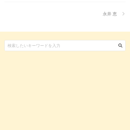
応急処置、そして日頃からできる
予防策について、分かりやすく解
説します。 この記事の結論 猫に
永井 恵
とってコーヒーに含まれるカフ ...