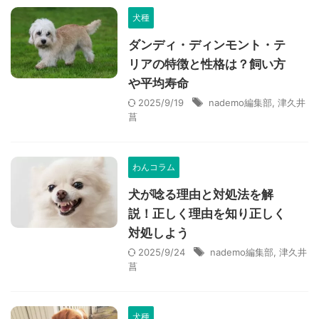
犬種
ダンディ・ディンモント・テ
リアの特徴と性格は？飼い方
や平均寿命
2025/9/19
nademo編集部
,
津久井
菖
わんコラム
犬が唸る理由と対処法を解
説！正しく理由を知り正しく
対処しよう
2025/9/24
nademo編集部
,
津久井
菖
犬種