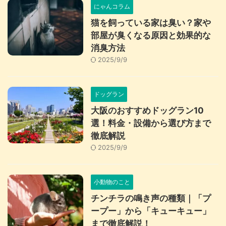
にゃんコラム
猫を飼っている家は臭い？家や
部屋が臭くなる原因と効果的な
消臭方法
2025/9/9
ドッグラン
大阪のおすすめドッグラン10
選！料金・設備から選び方まで
徹底解説
2025/9/9
小動物のこと
チンチラの鳴き声の種類｜「プ
ープー」から「キューキュー」
まで徹底解説！