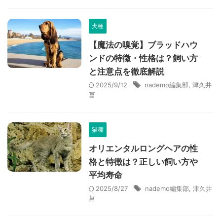
犬種
【魔法の嗅覚】ブラッドハウ
ンドの特徴・性格は？飼い方
と注意点を徹底解説
2025/9/12
nademo編集部
,
津久井
菖
猫種
オリエンタルロングヘアの性
格と特徴は？正しい飼い方や
平均寿命
2025/8/27
nademo編集部
,
津久井
菖