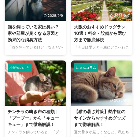
2025/9/9
2025/9/9
猫を飼っている家は臭い？
大阪のおすすめドッグラン
家や部屋が臭くなる原因と
10選！料金・設備から選び
効果的な消臭方法
方まで徹底解説
「猫を飼っているけど、なんだか
「今日は愛犬と一緒にどこへ行こ
部屋が臭い気がする…」そんなお
う？」とお悩みではありません
悩みはありませんか？猫との暮ら
か？大阪には、広大な敷地でのび
しは幸せで満ちていますが、独特
のびと遊べるドッグランから、都
小動物のこと
にゃんコラム
のにおいが気になるという飼い主
心でアクセスしやすい便利な施設
さんは少なくありません。 特
まで、魅力的なドッグランがたく
に、来客時などは「うちのにお
さんあります。 しかし、「初め
い、大丈夫かな？」と不安に感じ
てドッグランに行くから不安」
てしまうこともあるでしょう。
「どの施設が愛犬に合っているか
2025/9/9
2025/9/9
この記事では、猫のにおいの原因
わからない」という方も多いので
を根本から突き止め、トイレ、
はないでしょうか。 この記事で
チンチラの鳴き声の種類｜
【猫の暑さ対策】熱中症の
体、部屋など、場所別に具体的な
は、大阪府内にある人気のドッグ
「プープー」から「キュー
サインからおすすめグッズ
消臭対策を徹底的に解説します。
ランを厳選し、料金、広さ、利用
キュー」まで徹底解説！
まで徹底解説！
さらに、猫と飼い主さん両方にと
条件、設備など、気になる情報を
チンチラを飼っていると、「プー
夏の暑さが厳しくなると、私たち
って快適な消臭グッズの選び方ま
網羅的に解説します。 さらに、