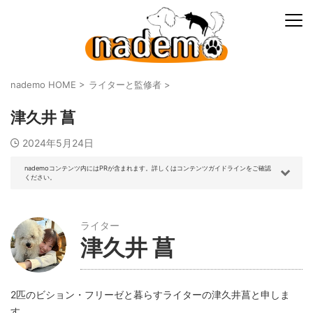
nademo HOME
>
ライターと監修者
>
津久井 菖
2024年5月24日
nademoコンテンツ内にはPRが含まれます。詳しくはコンテンツガイドラインをご確認
ください。
ライター
津久井 菖
2匹のビション・フリーゼと暮らすライターの津久井菖と申しま
す。