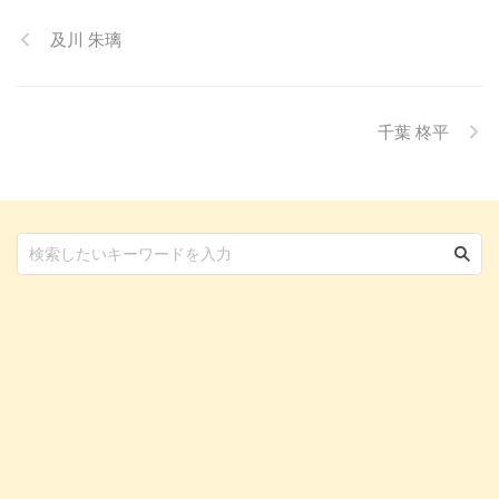
ます。 また、「もしかして結膜
及川 朱璃
炎かも？」と思ったときに、すぐ
に動物病院に行くべきかどうかの
判断基準や、病院での治療内容に
ついても触れます。この記事を読
んで、愛犬の目の健康を守るため
千葉 柊平
の知識を身につけましょう。 こ
...