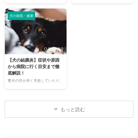
プー」「キューキュー」など、さ
人間だけでなく、愛猫の健康も気
で、においの悩みを解決するため
ドッグランを選ぶ際のポイント
まざまな鳴き声が聞こえてくるこ
になりますよね。特に猫は汗腺が
の情報を網羅的にご紹介します。
や、初心者でも安心して利用する
とがありますよね。 チンチラは
少なく、人間のように汗をかいて
今 ...
ための ...
犬の病気・健康
犬や猫のように鳴き声で感情を表
体温を調節することが苦手なた
現するため、その鳴き声の意味を
め、熱中症になりやすい動物で
理解することは、愛チンチラとの
す。 この記事では、猫の熱中症
関係を深める上で非常に大切で
の初期サインから、エアコンを使
す。 この記事では、チンチラの
わずにできる効果的な暑さ対策、
2025/9/9
代表的な鳴き声の種類とその意味
快適に過ごせるひんやりグッズの
を詳しく解説します。 さらに、
選び方まで、詳しく解説します。
【犬の結膜炎】症状や原因
鳴き声からわかるストレスや病気
さらに、留守番中の注意点や、猫
から病院に行く目安まで徹
のサイン、チンチラが鳴く理由を
が本当に喜ぶ暑さ対策について、
底解説！
理解して良好な関係を築くための
当メディアの編集部が実際に試し
愛犬の目が赤く充血していたり、
ヒントもご紹介します。 この記
た体験談もご紹介します。この記
涙がたくさん出ていたりすると、
事を読んで、愛チンチラの気持ち
事を読んで、愛猫が安全で快適な
心配になりますよね。その症状、
をもっと理解し、より良いコミュ
夏を過ごせるように、今からでき
もしかしたら「結膜炎」かもしれ
ニ ...
る ...
ません。結膜炎は犬によく見られ
もっと読む
る目の病気ですが、原因や症状は
さまざまです。 この記事では、
犬の結膜炎の主な症状、考えられ
る原因、そして自宅でできる簡単
なケア方法について詳しく解説し