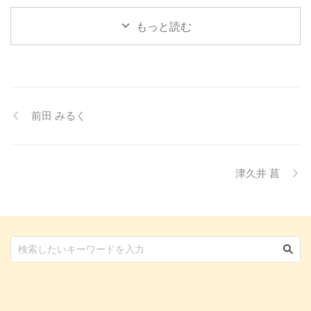
もしかしたら「結膜炎」かもしれ
ニ ...
る ...
ません。結膜炎は犬によく見られ
もっと読む
る目の病気ですが、原因や症状は
さまざまです。 この記事では、
犬の結膜炎の主な症状、考えられ
る原因、そして自宅でできる簡単
なケア方法について詳しく解説し
ます。 また、「もしかして結膜
前田 みるく
炎かも？」と思ったときに、すぐ
に動物病院に行くべきかどうかの
判断基準や、病院での治療内容に
ついても触れます。この記事を読
んで、愛犬の目の健康を守るため
津久井 菖
の知識を身につけましょう。 こ
...