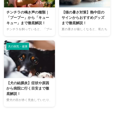
2025/9/9
2025/9/9
この記事では、猫のにおいの原因
わからない」という方も多いので
を根本から突き止め、トイレ、
はないでしょうか。 この記事で
チンチラの鳴き声の種類｜
【猫の暑さ対策】熱中症の
体、部屋など、場所別に具体的な
は、大阪府内にある人気のドッグ
「プープー」から「キュー
サインからおすすめグッズ
消臭対策を徹底的に解説します。
ランを厳選し、料金、広さ、利用
キュー」まで徹底解説！
まで徹底解説！
さらに、猫と飼い主さん両方にと
条件、設備など、気になる情報を
チンチラを飼っていると、「プー
夏の暑さが厳しくなると、私たち
って快適な消臭グッズの選び方ま
網羅的に解説します。 さらに、
プー」「キューキュー」など、さ
人間だけでなく、愛猫の健康も気
で、においの悩みを解決するため
ドッグランを選ぶ際のポイント
まざまな鳴き声が聞こえてくるこ
になりますよね。特に猫は汗腺が
の情報を網羅的にご紹介します。
や、初心者でも安心して利用する
とがありますよね。 チンチラは
少なく、人間のように汗をかいて
今 ...
ための ...
犬の病気・健康
犬や猫のように鳴き声で感情を表
体温を調節することが苦手なた
現するため、その鳴き声の意味を
め、熱中症になりやすい動物で
理解することは、愛チンチラとの
す。 この記事では、猫の熱中症
関係を深める上で非常に大切で
の初期サインから、エアコンを使
す。 この記事では、チンチラの
わずにできる効果的な暑さ対策、
2025/9/9
代表的な鳴き声の種類とその意味
快適に過ごせるひんやりグッズの
を詳しく解説します。 さらに、
選び方まで、詳しく解説します。
【犬の結膜炎】症状や原因
鳴き声からわかるストレスや病気
さらに、留守番中の注意点や、猫
から病院に行く目安まで徹
のサイン、チンチラが鳴く理由を
が本当に喜ぶ暑さ対策について、
底解説！
理解して良好な関係を築くための
当メディアの編集部が実際に試し
愛犬の目が赤く充血していたり、
ヒントもご紹介します。 この記
た体験談もご紹介します。この記
涙がたくさん出ていたりすると、
事を読んで、愛チンチラの気持ち
事を読んで、愛猫が安全で快適な
心配になりますよね。その症状、
をもっと理解し、より良いコミュ
夏を過ごせるように、今からでき