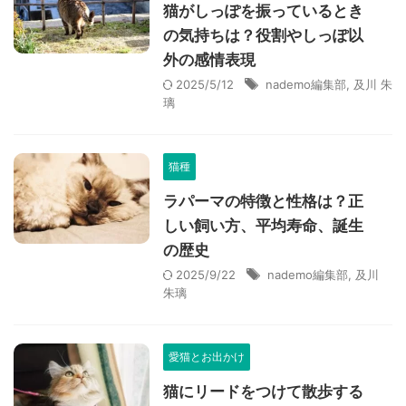
猫がしっぽを振っているとき
の気持ちは？役割やしっぽ以
外の感情表現
2025/5/12
nademo編集部
,
及川 朱
璃
猫種
ラパーマの特徴と性格は？正
しい飼い方、平均寿命、誕生
の歴史
2025/9/22
nademo編集部
,
及川
朱璃
愛猫とお出かけ
猫にリードをつけて散歩する