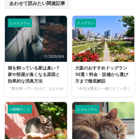
あわせて読みたい関連記事
にゃんコラム
ドッグラン
2025/9/9
2025/9/9
猫を飼っている家は臭い？
大阪のおすすめドッグラン
家や部屋が臭くなる原因と
10選！料金・設備から選び
効果的な消臭方法
方まで徹底解説
「猫を飼っているけど、なんだか
「今日は愛犬と一緒にどこへ行こ
部屋が臭い気がする…」そんなお
う？」とお悩みではありません
悩みはありませんか？猫との暮ら
か？大阪には、広大な敷地でのび
しは幸せで満ちていますが、独特
のびと遊べるドッグランから、都
小動物のこと
にゃんコラム
のにおいが気になるという飼い主
心でアクセスしやすい便利な施設
さんは少なくありません。 特
まで、魅力的なドッグランがたく
に、来客時などは「うちのにお
さんあります。 しかし、「初め
い、大丈夫かな？」と不安に感じ
てドッグランに行くから不安」
てしまうこともあるでしょう。
「どの施設が愛犬に合っているか