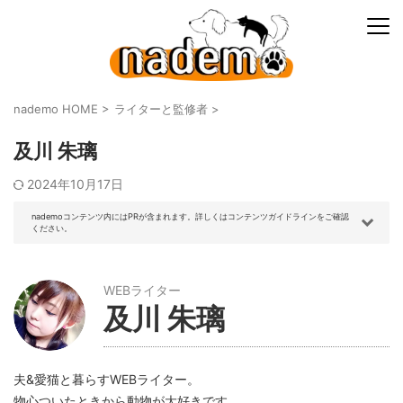
nademo HOME
>
ライターと監修者
>
及川 朱璃
2024年10月17日
nademoコンテンツ内にはPRが含まれます。詳しくはコンテンツガイドラインをご確認
ください。
WEBライター
及川 朱璃
夫&愛猫と暮らすWEBライター。
物心ついたときから動物が大好きです。