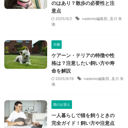
のはあり？散歩の必要性と注
意点
2025/9/2
nademo編集部
,
及川 朱
璃
犬種
ケアーン・テリアの特徴や性
格は？注意したい飼い方や寿
命を解説
2025/9/19
nademo編集部
,
及川 朱
璃
猫のお迎え
一人暮らしで猫を飼うときの
完全ガイド！飼い方や注意点