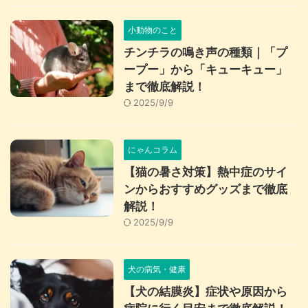
小動物のこと
チンチラの鳴き声の種類｜「プ
ープー」から「キューキュー」
まで徹底解説！
2025/9/9
にゃんコラム
【猫の暑さ対策】熱中症のサイ
ンからおすすめグッズまで徹底
解説！
2025/9/9
犬の病気・健康
【犬の結膜炎】症状や原因から