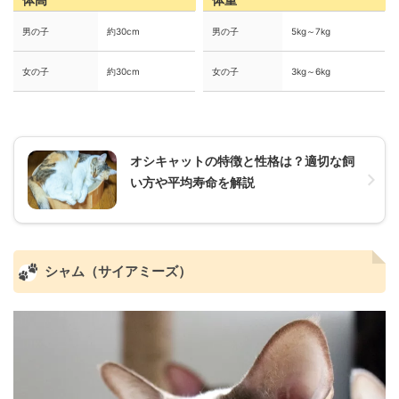
男の子
約30cm
男の子
5kg～7kg
女の子
約30cm
女の子
3kg～6kg
オシキャットの特徴と性格は？適切な飼
い方や平均寿命を解説
シャム（サイアミーズ）