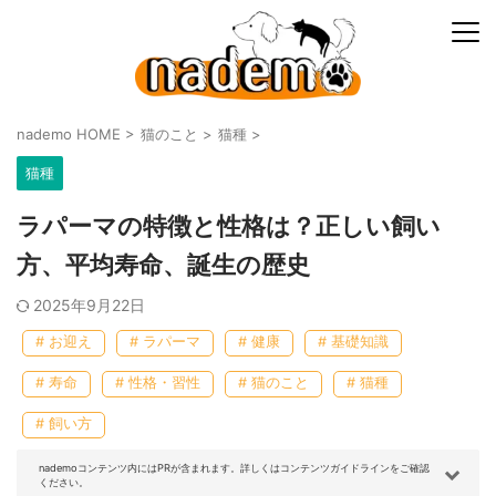
nademo HOME
>
猫のこと
>
猫種
>
猫種
ラパーマの特徴と性格は？正しい飼い
方、平均寿命、誕生の歴史
2025年9月22日
# お迎え
# ラパーマ
# 健康
# 基礎知識
# 寿命
# 性格・習性
# 猫のこと
# 猫種
# 飼い方
nademoコンテンツ内にはPRが含まれます。詳しくはコンテンツガイドラインをご確認
ください。