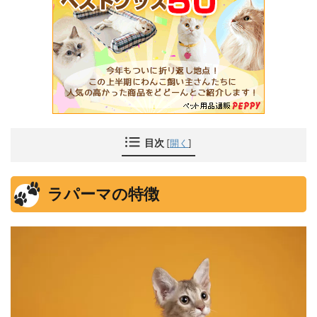
目次
[
開く
]
ラパーマの特徴