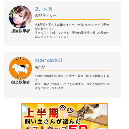
及川 朱璃
WEBライター
夫&愛猫と暮らすWEBライター。物心ついたときから動物
が大好きです。
担当執筆者
生きづらさを感じるときも、動物の愛情深く優しい姿から
励みと力をもらっています。
nademo編集部
編集部
nademo編集部が調査した愛犬・愛猫に関する情報をお届
け。
担当執筆者
愛犬・愛猫との新しい生活を応援する、大切な情報や豆知
識をご紹介しています。