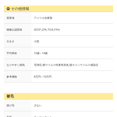
その他情報
原産地
アメリカ合衆国
猫種公認団体
GCCF,CFA,TICA,FIFe
大きさ
小型
平均寿命
12歳～14歳
なりやすい病気
毛球症,猫ウイルス性鼻気管炎,猫カリシウイルス感染症
参考価格
6万円～10万円
被毛
抜け毛
少ない