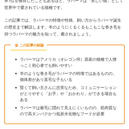
界1位を獲得したこともあるほど、ラパーマは「美しい猫」として
世界中で愛されている猫種です。
この記事では、ラパーマの特徴や性格、飼い方からラパーマ誕生
の歴史まで解説します。羊のようにくるくるもこもこな巻き毛を
持つラパーマの魅力を知って、癒されましょう。
この記事の結論
ラパーマはアメリカ（オレゴン州）原産の猫種で人懐
っこく初心者でも飼いやすい
羊のような巻き毛がラパーマの特徴ではあるものの、
個体差があり直毛な子もいる
賢くて飼い主さんに忠実なため、コミュニケーション
がとりやすく「お手」や「おかわり」ができる場合も
ある
ラパーマは被毛に隠れて見えにくいものの、筋肉質な
ので高タンパクかつ低炭水化物なフードが必要