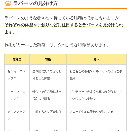
ラパーマの見分け方
ラパーマのような巻き毛を持っている猫種はほかにもいますが、
それぞれの体型や手触りなどに注目するとラパーマを見分けられ
ます。
被毛がカールした猫種には、次のような特徴があります。
猫種名
特徴
被毛
セルカークレ
全体的に丸くてがっし
もこもこの被毛でベルベットのような手
ックス
りとした体型
触り
コーニッシュ
他のレックス種に比べ
パンチパーマのような被毛ながらも、シ
レックス
てかなり短毛
ルクのような手触り
デボンレック
小顔で大きな耳が特徴
スエード生地に手触りが似ている
ス