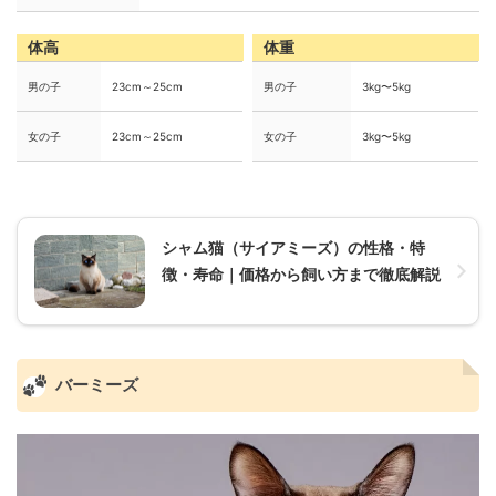
体高
体重
男の子
23cm～25cm
男の子
3kg〜5kg
女の子
23cm～25cm
女の子
3kg〜5kg
シャム猫（サイアミーズ）の性格・特
徴・寿命｜価格から飼い方まで徹底解説
バーミーズ