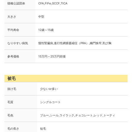
猫種公認団体
CFA,FIFe,GCCF,TICA
大きさ
中型
平均寿命
12歳～15歳
なりやすい病気
慢性腎臓病,進行性網膜萎縮症（PRA）,幽門狭窄,乳び胸
参考価格
15万円～25万円前後
被毛
抜け毛
少ないor多い
毛質
シングルコート
毛色
ブルー,シール,ライラック,チョコレート,レッド,トーティ
毛の長さ
短毛