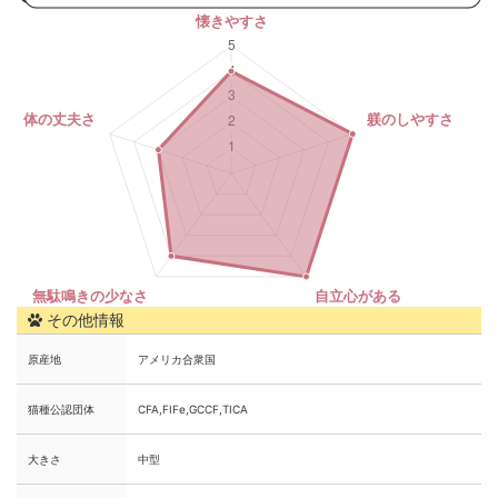
その他情報
原産地
アメリカ合衆国
猫種公認団体
CFA,FIFe,GCCF,TICA
大きさ
中型