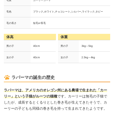
毛質
カーリーコート
毛色
ブラック,ホワイト,チョコレート,シルバー,ライラック,タビー
毛の長さ
短毛or長毛
体高
体重
男の子
40cm
男の子
3kg～5kg
女の子
40cm
女の子
2.5kg～4kg
ラパーマの誕生の歴史
ラパーマは、アメリカのオレゴン州にある農場で生まれた「カー
リー」という子猫がルーツの猫種
です。カーリーは無毛の子猫で
したが、成長するとくるりとした巻き毛が生えてきたそうで、カ
ーリーの子どもも同様の巻き毛を持って生まれてきたようです。