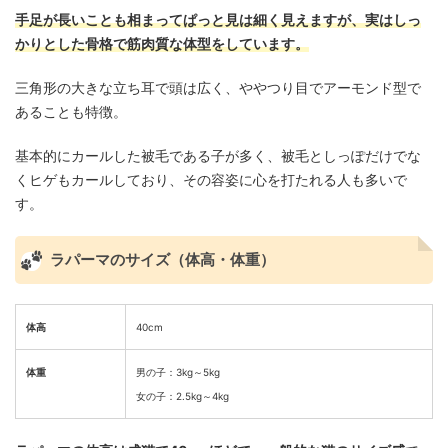
手足が長いことも相まってぱっと見は細く見えますが、実はしっ
かりとした骨格で筋肉質な体型をしています。
三角形の大きな立ち耳で頭は広く、ややつり目でアーモンド型で
あることも特徴。
基本的にカールした被毛である子が多く、被毛としっぽだけでな
くヒゲもカールしており、その容姿に心を打たれる人も多いで
す。
ラパーマのサイズ（体高・体重）
体高
40cm
体重
男の子：3kg～5kg
女の子：2.5kg～4kg