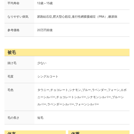
平均寿命
12歳～15歳
なりやすい病気
尿路結石症,肥大型心筋症,進行性網膜萎縮症（PRA）,糖尿病
参考価格
20万円前後
被毛
抜け毛
少ない
毛質
シングルコート
毛色
タウニー,チョコレート,シナモン,ブルー,ラベンダー,フォーン,エボ
ニーシルバー,チョコレートシルバー,シナモンシルバー,ブルーシ
ルバー,ラベンダーシルバー,フォーンシルバー
毛の長さ
短毛
体高
体重