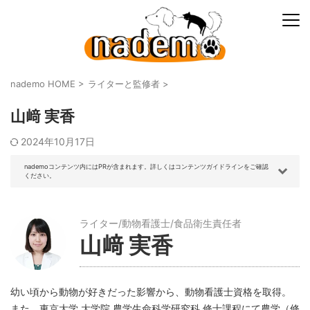
nademo HOME
>
ライターと監修者
>
山﨑 実香
2024年10月17日
nademoコンテンツ内にはPRが含まれます。詳しくはコンテンツガイドラインをご確認
ください。
ライター/動物看護士/食品衛生責任者
山﨑 実香
幼い頃から動物が好きだった影響から、動物看護士資格を取得。
また、東京大学 大学院 農学生命科学研究科 修士課程にて農学（修