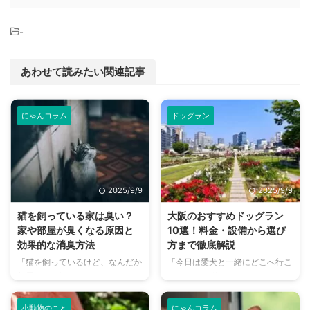
-
あわせて読みたい関連記事
にゃんコラム
ドッグラン
2025/9/9
2025/9/9
猫を飼っている家は臭い？
大阪のおすすめドッグラン
家や部屋が臭くなる原因と
10選！料金・設備から選び
効果的な消臭方法
方まで徹底解説
「猫を飼っているけど、なんだか
「今日は愛犬と一緒にどこへ行こ
部屋が臭い気がする…」そんなお
う？」とお悩みではありません
悩みはありませんか？猫との暮ら
か？大阪には、広大な敷地でのび
しは幸せで満ちていますが、独特
のびと遊べるドッグランから、都
小動物のこと
にゃんコラム