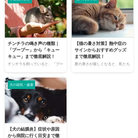
のにおいが気になるという飼い主
心でアクセスしやすい便利な施設
さんは少なくありません。 特
まで、魅力的なドッグランがたく
に、来客時などは「うちのにお
さんあります。 しかし、「初め
い、大丈夫かな？」と不安に感じ
てドッグランに行くから不安」
てしまうこともあるでしょう。
「どの施設が愛犬に合っているか
2025/9/9
2025/9/9
この記事では、猫のにおいの原因
わからない」という方も多いので
を根本から突き止め、トイレ、
はないでしょうか。 この記事で
チンチラの鳴き声の種類｜
【猫の暑さ対策】熱中症の
体、部屋など、場所別に具体的な
は、大阪府内にある人気のドッグ
「プープー」から「キュー
サインからおすすめグッズ
消臭対策を徹底的に解説します。
ランを厳選し、料金、広さ、利用
キュー」まで徹底解説！
まで徹底解説！
さらに、猫と飼い主さん両方にと
条件、設備など、気になる情報を
チンチラを飼っていると、「プー
夏の暑さが厳しくなると、私たち
って快適な消臭グッズの選び方ま
網羅的に解説します。 さらに、
プー」「キューキュー」など、さ
人間だけでなく、愛猫の健康も気
で、においの悩みを解決するため
ドッグランを選ぶ際のポイント
まざまな鳴き声が聞こえてくるこ
になりますよね。特に猫は汗腺が
の情報を網羅的にご紹介します。
や、初心者でも安心して利用する
とがありますよね。 チンチラは
少なく、人間のように汗をかいて
今 ...
ための ...
犬の病気・健康
犬や猫のように鳴き声で感情を表
体温を調節することが苦手なた
現するため、その鳴き声の意味を
め、熱中症になりやすい動物で
理解することは、愛チンチラとの
す。 この記事では、猫の熱中症
関係を深める上で非常に大切で
の初期サインから、エアコンを使
す。 この記事では、チンチラの
わずにできる効果的な暑さ対策、
2025/9/9
代表的な鳴き声の種類とその意味
快適に過ごせるひんやりグッズの
を詳しく解説します。 さらに、
選び方まで、詳しく解説します。
【犬の結膜炎】症状や原因
鳴き声からわかるストレスや病気
さらに、留守番中の注意点や、猫
から病院に行く目安まで徹
のサイン、チンチラが鳴く理由を
が本当に喜ぶ暑さ対策について、