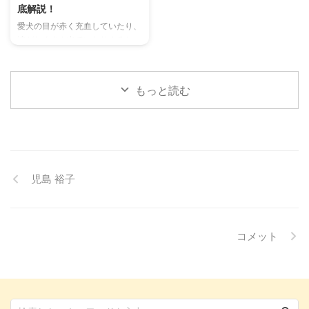
底解説！
理解して良好な関係を築くための
当メディアの編集部が実際に試し
愛犬の目が赤く充血していたり、
ヒントもご紹介します。 この記
た体験談もご紹介します。この記
涙がたくさん出ていたりすると、
事を読んで、愛チンチラの気持ち
事を読んで、愛猫が安全で快適な
心配になりますよね。その症状、
をもっと理解し、より良いコミュ
夏を過ごせるように、今からでき
もしかしたら「結膜炎」かもしれ
ニ ...
る ...
ません。結膜炎は犬によく見られ
もっと読む
る目の病気ですが、原因や症状は
さまざまです。 この記事では、
犬の結膜炎の主な症状、考えられ
る原因、そして自宅でできる簡単
なケア方法について詳しく解説し
ます。 また、「もしかして結膜
児島 裕子
炎かも？」と思ったときに、すぐ
に動物病院に行くべきかどうかの
判断基準や、病院での治療内容に
ついても触れます。この記事を読
んで、愛犬の目の健康を守るため
コメット
の知識を身につけましょう。 こ
...