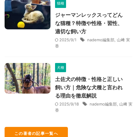
猫種
ジャーマンレックスってどん
な猫種？特徴や性格・習性、
適切な飼い方
2025/9/1
nademo編集部
,
山﨑 実
香
犬種
土佐犬の特徴・性格と正しい
飼い方｜危険な犬種と言われ
る理由を徹底解説
2025/9/18
nademo編集部
,
山﨑 実
香
この著者の記事一覧へ