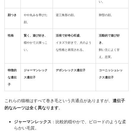
い。
顔つき
やや丸みを帯びた
逆三角形の顔。
卵型の顔。
顔。
性格
賢く、遊び好き
。
活発で好奇心旺盛
。
活動的で遊び好
穏やかで人懐っこ
イタズラ好きで、犬のよう
き
。
い。
な性格と表現される。
飼い主によく甘
え、忠実。
特徴的
ジャーマンレック
デボンレックス遺伝子
コーニッシュレッ
な遺伝
ス遺伝子
クス遺伝子
子
これらの猫種はすべて巻き毛という共通点がありますが、
遺伝子
的なルーツは全く異なります
。
ジャーマンレックス
：比較的穏やかで、ビロードのような柔
らかい毛質。