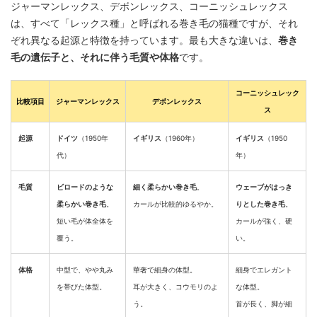
ジャーマンレックス、デボンレックス、コーニッシュレックス
は、すべて「レックス種」と呼ばれる巻き毛の猫種ですが、それ
ぞれ異なる起源と特徴を持っています。最も大きな違いは、
巻き
毛の遺伝子と、それに伴う毛質や体格
です。
コーニッシュレック
比較項目
ジャーマンレックス
デボンレックス
ス
起源
ドイツ
（1950年
イギリス
（1960年）
イギリス
（1950
代）
年）
毛質
ビロードのような
細く柔らかい巻き毛
。
ウェーブがはっき
柔らかい巻き毛
。
カールが比較的ゆるやか。
りとした巻き毛
。
短い毛が体全体を
カールが強く、硬
覆う。
い。
体格
中型で、やや丸み
華奢で細身の体型。
細身でエレガント
を帯びた体型。
耳が大きく、コウモリのよ
な体型。
う。
首が長く、脚が細