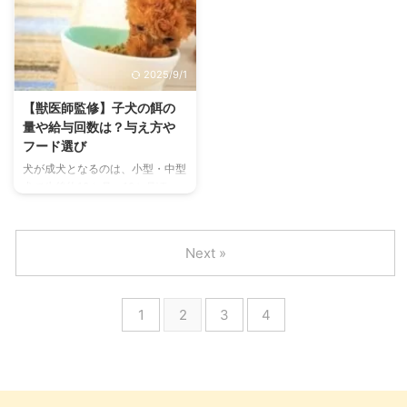
ばれ、健康診断、病気の診断を行
が無くなってしまったり、ドライ
います。 それだけでなく治療方
フードや缶詰フードを噛んで食べ
法を選んだり、その治療の効果を
ることが難しくなる場面もありま
判定したりと実にさまざまな目的
す。 そんなときには、獣医師の
2025/9/1
で行われます。 今回は動物病院
指示に基づいて“流動食”を与える
で日々行われている検査を、特に
ことがあるのです。 この記事で
【獣医師監修】子犬の餌の
猫にフォーカスしてお話ししま
はそんな流動食について、 流動
量や給与回数は？与え方や
す。 この記事の結論 猫の主な検
食が必要になる状況 流動食の種
フード選び
査内容は、触診・血液検査・画像
類 流動食の与え方、注意点 の大
犬が成犬となるのは、小型・中型
検査・尿や便の検査 おしっこは
きく3つのポイントに分けて解説
犬で生後約10か月～12か月頃、
身体全体の病気診断に役立つた
をしています。 この記事の結論
大型は生後約18か月～24か月頃
め、尿検査は特に重要 猫がスト
流動食は通常のフードが食べられ
とされています。 なお、動物の
...
ないときに使われる、栄養 ...
愛護及び管理に関する法律・第
Next »
22条5には、生後56日を経ない子
犬や子猫の販売を禁じる、世に言
う「8週齢規制」が定められてい
1
2
3
4
ます。 ということは、ペットシ
ョップや専門のブリーダーからお
迎えした子犬は生後およそ2か月
以降ということです。 体型や運
動量も日々変化する成長期ですか
ら、何をどれくらい食べさせたら