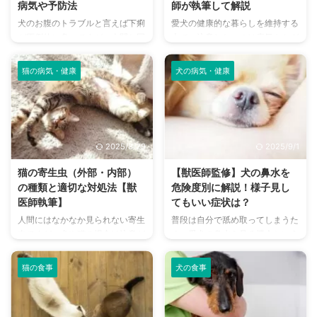
病気や予防法
師が執筆して解説
犬のお腹のトラブルと言えば下痢
愛犬の健康的な暮らしを維持する
が圧倒的に多いですが、人間と同
上で、注意したいのは病気やケガ
様に便秘になってしまうこともあ
だけではありません。 そのひと
ります。 「たかが便秘」と軽く
つが寄生虫。完全室内飼いをする
猫の病気・健康
犬の病気・健康
捉えてしまいがちですが、便秘に
ことがない犬にとって、寄生虫と
はほかの病気が隠れていることも
の関わりは少なからず存在しま
あり、放置すると死に至る可能性
す。 どんな寄生虫に注意すべき
もある恐ろしい病気です。 本記
なのか、感染経路や主な症状につ
事では、犬の便秘の原因や症状・
いてまとめました。寄生虫ごとの
2025/8/29
2025/9/1
解消法などを解説しています。
予防策などもまとめていますの
「愛犬が便秘気味で困っている」
で、ぜひ確認しておいてくださ
猫の寄生虫（外部・内部）
【獣医師監修】犬の鼻水を
という人は獣医師に相談しつつ、
い。 この記事の結論 猫とは違っ
の種類と適切な対処法【獣
危険度別に解説！様子見し
本記事もぜひ参考にしてみてくだ
て犬は散歩の習慣があるため、外
医師執筆】
てもいい症状は？
さいね。 この記事の結論 犬の便
に出て寄生虫に感染する可能性が
人間にはなかなか見られない寄生
普段は自分で舐め取ってしまうた
秘に明確な定義はないので、2日
高くなる 蚊が媒介するフィラリ
虫ですが、犬や猫の場合は注意が
め、愛犬の鼻水を見る機会という
以上排便がなければ便秘を疑う
アは、突然の呼吸困難を引き起こ
必要なポイントのひとつです。
のはあまり多くありません。 し
犬の便秘は運動不足やストレス ...
して、死亡するケースもある 犬
そんな寄生虫にもさまざまな種類
かし、ふとしたタイミングで鼻水
猫と ...
猫の食事
犬の食事
があり、寄生虫の種類によって対
が出ていることを確認したり、明
応方法が異なってきます。 基本
らかに調子が悪そうなこともある
的には完全室内飼いとなる猫です
でしょう。 そんなときに気にな