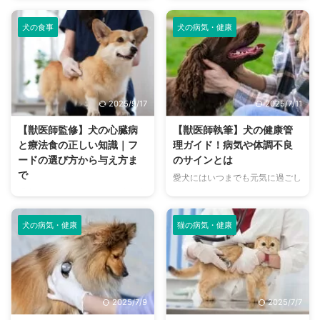
器です。 代謝作用や解毒作用な
っても怪我をしてしまうこともあ
肝臓は有害物質を無毒化したり ...
ます。 この記事の結論 犬の腎臓
ど生きていく上で欠かすことので
ります。 出血しているようであ
...
犬の食事
犬の病気・健康
きない、さまざまな機能を担って
ればすぐに気づけますが、体内部
いるとても重要な臓器です。 一
の怪我だったとしたら簡単に気づ
方で肝臓は“沈黙の臓器”とも呼ば
くことはできないでしょう。 だ
れ、肝臓の60％程度が障害を受
からこそ飼い主さんは愛猫の異変
けて初めて症状が現れることもあ
に気づく必要があり、どのような
2025/9/17
2025/7/11
ります。 そこで今回は、肝臓の
変化があるのかを理解しておくこ
働きから病気、具体的な栄養管理
とが大切です。 万が一、愛猫が
【獣医師監修】犬の心臓病
【獣医師執筆】犬の健康管
まで詳しくお話ししたいと思いま
怪我をしてしまったときの応急処
と療法食の正しい知識｜フ
理ガイド！病気や体調不良
す。 この記事の結論 肝臓には代
置や、怪我をしないための予防方
ードの選び方から与え方ま
のサインとは
謝作用や解毒作用などの働きがあ
法を知っておく必要があります。
で
愛犬にはいつまでも元気に過ごし
り、とても重要な臓器である 肝
ここでは猫に多い怪我や予防策に
てもらいたいものですが、そのた
愛犬の病気となればどれも心配事
臓は“沈黙の臓器”とも呼ばれるよ
ついて解説しています。 この記
めには病気の早期発見が重要にな
のひとつですが、中でも特に注意
うに症状が現れづらく、発 ...
事の結論 猫に多い怪我の種類は
ってきます。 ただ、人間の言葉
したい心臓の病気です。 人の場
...
犬の病気・健康
猫の病気・健康
が話せない犬は、自分の不調を飼
合にも重い病気になりやすく、そ
い主さんに伝えることができず、
の病気が心臓にある、というだけ
発見が遅れることもあります。
で不安度は高まってしまうもので
日ごろのケアやスキンシップの際
す。 だからこそ、犬にとっての
に、少しだけ気を付けてあげるだ
心臓病がどういったものなのか、
2025/7/9
2025/7/7
けでも病気の早期発見に繋がりま
必要な療法食とまとめてご紹介し