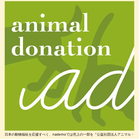
日本の動物福祉を応援すべく、nademoでは売上の一部を『公益社団法人アニマル・