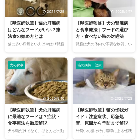
が、室内であっても寄生虫のリス
る、「病院へ連れて行くべき
クは存在しています。 犬や猫に
か？」という判断ポイントなどを
2025/7/25
2025/9/17
とっては当たり前に警戒すべき寄
まとめました。 犬の鼻水にはど
生虫について、この記事では詳し
んな原因があるのか、考えられる
【獣医師執筆】猫の肝臓病
【獣医師監修】犬の腎臓病
くまとめました。 この記事の結
病気などから詳しくご紹介してい
はどんなフードがいい？療
と食事療法｜フードの選び
論 寄生虫とは、他の生物の体の
きます。 この記事の結論 犬の鼻
法食の始め方とは
方・食べない時の対処法
表面や体内に棲みつき、栄養素を
水には、生理現象によるものと病
猫に多い病気といえばやはり腎臓
腎臓は犬の体内で不要な物質、い
奪うなどして生活する生物のこと
気が疑われるものがある 黄色・
病ですが、腎臓と同じく生きてい
わゆる老廃物を尿として体の外に
寄生虫には外部（体の表面）に棲
緑色・赤色などの色がついた鼻水
く上で必要不可欠な働きをしてい
排泄するという、生きていく上で
みつくものと、内部（体の内側 ...
は、すぐに動物病院を受診すべき
る臓器である“肝臓”を悪くしてし
とても重要な役割を果たしていま
症 ...
犬の食事
猫の病気・健康
まう子もいます。 特定の病気に
す。 しかし病気や年齢を重ねる
かかった場合、食事内容が変わる
につれて腎臓の機能が低下し、一
ことも多く、療法食を選択するこ
定以上の機能が損なわれると“腎
とになる可能性もあります。 で
不全”と呼ばれる状態になってし
はそうなった場合、療法食はどん
まいます。 腎不全の治療はさま
2025/9/10
2025/7/23
なタイミングで始めるべきなの
ざまありますが、腎臓への負担を
か、正しい選択をするための知識
軽減するための食事療法として腎
【獣医師執筆】犬の肝臓病
【獣医師執筆】猫の怪我ガ
を学びましょう。 今回はそんな
臓病用の療法食は治療の大きな柱
に最適なフードは？症状・
イド：注意症状、応急処
肝臓を悪くした猫の食事にフォー
のひとつです。 今回はそんな犬
食事療法を徹底解説
置、原因から予防まで解説
カスを当て、肝臓病の成り立ちか
の腎不全の特徴や腎臓病療法食の
犬や猫だけでなく、ほとんどの動
外飼いの猫は特に喧嘩による怪我
ら症状、療法食まで詳しく解説を
必要性、どんなフードがあるの
物で肝臓は体の中で最も大きな臓
が多いですが、室内飼いの猫であ
していきます。 この記事の結論
か、などについて詳しくお話しし