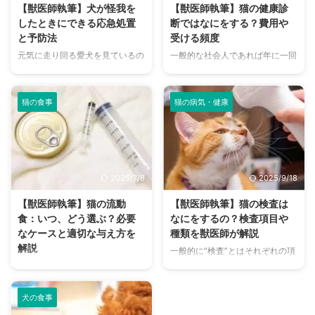
す。 そこで今回は、日頃からで
ます。 獣医師執筆の下、詳しい
【獣医師執筆】犬が怪我を
【獣医師執筆】猫の健康診
きる健康管理について解説してい
犬の心臓病・心臓病食について、
したときにできる応急処置
断ではなにをする？費用や
きます。 この記事の結論 日常的
理解していきましょう。 この記
と予防法
受ける頻度
に愛犬の変化がないか確認するこ
事の結論 犬に起こる心臓病とは
元気に走り回る愛犬を見ているの
一般的な社会人であれば年に一回
とが、病気や怪我の早期発見に繋
大きく分けて2つあり、先天性と
は微笑ましいことですが、室内外
の健康診断や、40歳代からは人
がる 怪我をしているところは痛
後天性に分けられる 僧帽弁とい
問わず怪我をしてしまうこともあ
間ドックなども受けるようになり
がるため、体を優しく触れてみ ...
う弁に異常が起こり、逆流する僧
ります。 万が一、愛犬が怪我を
ます。 ですが、愛猫の健康診断
帽弁閉鎖不全症は多く見られる病
猫の食事
猫の病気・健康
してしまったときに慌てないよ
は定期的に行っているでしょう
...
う、飼い主さんとしてできること
か。 大切な愛猫の健康状態を知
が応急処置の方法を知っておくこ
るためには、しっかりと検査でき
と。 また、そもそも怪我をしな
る健康診断は欠かせません。 も
いための予防方法を知っておく必
し病気があった場合、早期発見で
2025/7/8
2025/9/18
要があります。 ここでは犬に多
きる可能性があるため、定期的な
い怪我や予防策について解説して
健康診断は大切です。 本記事で
【獣医師執筆】猫の流動
【獣医師執筆】猫の検査は
いきますので、愛犬の安全のため
は、猫の年齢別に健康診断を受け
食：いつ、どう選ぶ？必要
なにをするの？検査項目や
にも参考にしてみてください。
るペースや、費用についてお伝え
なケースと適切な与え方を
種類を獣医師が解説
この記事の結論 犬に多い怪我は
しています。 この記事の結論 猫
解説
一般的に“検査”とはそれぞれの項
「骨折・ねんざ・脱臼、切り傷・
は本能的に不調を隠す習性がある
目の基準を元に異常がないか、適
多くの飼い主さんは猫と長年暮ら
擦り傷、噛み傷」から誤飲や火傷
ため、定期的な健康診断が大事
切かどうか調べるために行われま
していく中で、愛猫の怪我や病気
までさまざま 怪我をしているこ
成猫なら年に1回、高齢猫になる
す。 特に動物病院でペットに対
などさまざまな健康問題を抱える
と ...
...
犬の食事
して行われる検査は臨床検査と呼
でしょう。 その中でも猫の食欲