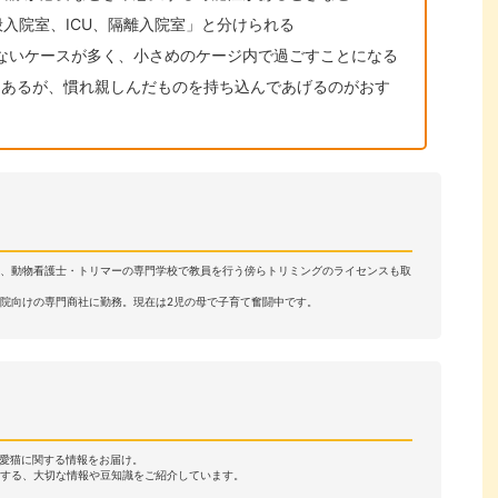
入院室、ICU、隔離入院室」と分けられる
ないケースが多く、小さめのケージ内で過ごすことになる
もあるが、慣れ親しんだものを持ち込んであげるのがおす
後、動物看護士・トリマーの専門学校で教員を行う傍らトリミングのライセンスも取
院向けの専門商社に勤務。現在は2児の母で子育て奮闘中です。
・愛猫に関する情報をお届け。
する、大切な情報や豆知識をご紹介しています。