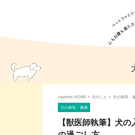
犬の食事
猫の食事
ドッグフード
犬種
猫種
キャッ
犬
猫
犬のこと
猫のこと
ペットフー
nademo HOME
>
犬のこと
>
犬の病気・
犬のしつけ
猫のしつけ
犬のアイ
猫のアイ
犬の病気・健康
【獣医師執筆】犬の
の過ごし方