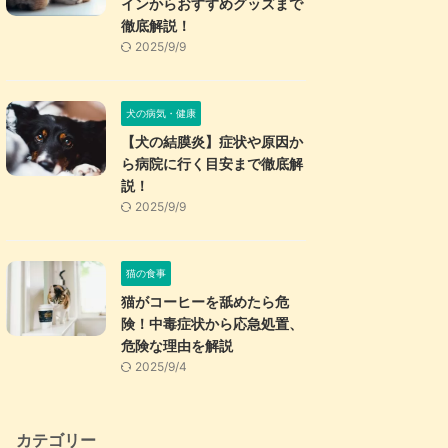
インからおすすめグッズまで
徹底解説！
2025/9/9
犬の病気・健康
【犬の結膜炎】症状や原因か
ら病院に行く目安まで徹底解
説！
2025/9/9
猫の食事
猫がコーヒーを舐めたら危
険！中毒症状から応急処置、
危険な理由を解説
2025/9/4
カテゴリー