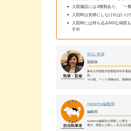
入院施設には3種類あり、「一般
入院時は安静にしなければいけ
入院時には持ち込みNGな病院
すめ
杉山 杏奈
獣医師
麻布大学獣医学部獣医学科卒業
執筆・監修
得。
その後、ペット保険会社、動物病
nademo編集部
編集部
nademo編集部が調査した愛犬
担当執筆者
愛犬・愛猫との新しい生活を応援