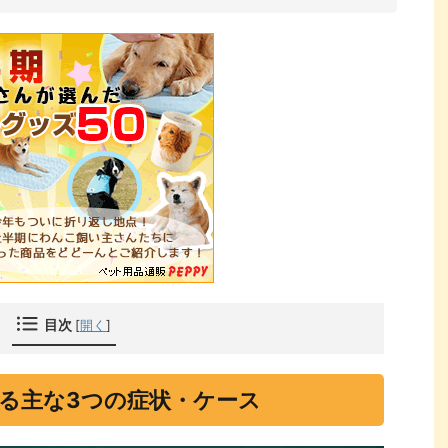
目次
[
開く
]
る主な3つの症状・ケース