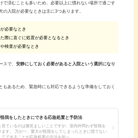
けで済むことも多いため、必要以上に慣れない場所で過ごす
犬の入院が必要なときは主に3つあります。
静が必要なとき
った際に直ぐに処置が必要となるとき
薬や検査が必要なとき
ースで、
安静にしておく必要があると入院という選択になり
ともあるため、緊急時にも対応できるような準備をしておく
が怪我をしたときにできる応急処置と予防法
を見ているのは微笑ましいことですが、室内外問わず怪我を
ります。 万が一、愛犬が怪我をしてしまったときに慌てない
てできることが応急処置の方法を知っ ...