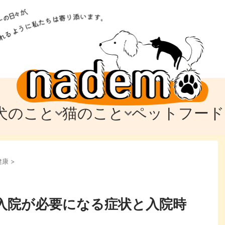
犬のこと
猫のこと
ペットフード
トフード
のお迎え
のお迎え
犬の飼育費・値段
猫の飼育費・値段
なでもごはん
犬の病気・健康
猫の病気・健康
ド
健康
>
テム
テム
愛犬とお出かけ
愛猫とお出かけ
愛犬とのお別れ
愛猫とのお別れ
わ
に
入院が必要になる症状と入院時