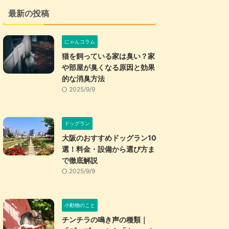
最新の投稿
にゃんコラム
猫を飼っている家は臭い？家
や部屋が臭くなる原因と効果
的な消臭方法
2025/9/9
ドッグラン
大阪のおすすめドッグラン10
選！料金・設備から選び方ま
で徹底解説
2025/9/9
小動物のこと
チンチラの鳴き声の種類｜