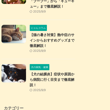
「プープー」から「キューキ
ュー」まで徹底解説！
2025/9/9
にゃんコラム
【猫の暑さ対策】熱中症のサ
インからおすすめグッズまで
徹底解説！
2025/9/9
犬の病気・健康
【犬の結膜炎】症状や原因か
ら病院に行く目安まで徹底解
説！
2025/9/9
カテゴリー