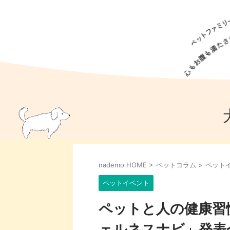
犬の食事
猫の食事
ドッグフード
犬種
猫種
キャッ
犬
猫
犬のこと
猫のこと
ペットフー
nademo HOME
>
ペットコラム
>
ペット
犬のしつけ
猫のしつけ
犬のアイ
猫のアイ
ペットイベント
ペットと人の健康習
ェルネスナビ」発表