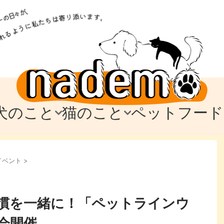
犬のこと
猫のこと
ペットフード
トフード
のお迎え
のお迎え
犬の飼育費・値段
猫の飼育費・値段
なでもごはん
犬の病気・健康
猫の病気・健康
ド
イベント
>
テム
テム
愛犬とお出かけ
愛猫とお出かけ
愛犬とのお別れ
愛猫とのお別れ
わ
に
慣を一緒に！「ペットラインウ
会開催