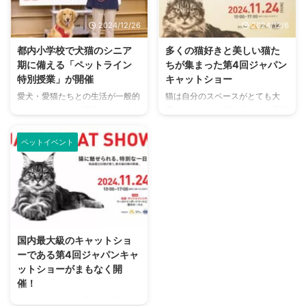
俳優の寺田心さん（犬オーナー代
多くなっています。 平均寿命が
表）、アーティスト・タレントの
伸びてきている今だからこそ、事
2024/12/26
2024/12/6
中川翔子さん（猫オーナー代表）
前に予防ができるのは運動や食
をゲストに迎え、ペットとのかけ
事、そしてサプリメントです。
都内小学校で犬猫のシニア
多くの猫好きと美しい猫た
がえのない時間やシニア期の備え
今回は動物病院専売として発売さ
期に備える「ペットライン
ちが集まった第4回ジャパン
の重要性について語る心温まるひ
れる『SILKFULL PRO』につい
特別授業」が開催
キャットショー
とときとなりました。 日本
て、詳しくご紹介していきます。
愛犬・愛猫たちとの生活が一般的
猫は自分のスペースがとても大
初！“人とペットの共通健康習
SILKFULL PROの商品発表会に参
となってきている現代、シニア犬
事。そのため、飼い主さんが愛猫
慣”をサポートするアプリが誕生
加 もともと、犬用の腎臓ケアサ
やシニア猫も多くなってきていま
以外と出会える機会はそう多くな
本イベントの第1部で発表された
プリメントと ...
す。 人間でも犬猫でも体の老化
いでしょう。 犬とは違って多く
...
ペットイベント
によって起こる症状はさまざま
の猫に出会える機会は非常に少な
で、家族のサポートは必要になる
いですが、今回池袋で開催された
もの。 そうした理解を深めるた
イベントでは出会えたのです。
めに、国産ペットフードメーカー
ジャパンキャットショーはその名
であるペットラインが特別授業を
の通り、2大キャットショー団体
2024/11/8
開催しました。 「ペットライン
が一堂に会した日本最大級のキャ
特別授業」と題して開催された、
ットショーを楽しむイベントで
国内最大級のキャットショ
小学校での授業についてご紹介し
す。 1日限りのイベントではあり
ーである第4回ジャパンキャ
ます。 寺田心さんが訪問し、犬
ましたが、今回はnademo編集部
ットショーがまもなく開
猫のシニア期の備えを授業 2024
がその様子をお届けしていきま
催！
年12月12日、東京都渋谷区立中
す。 猫好きと美しいショーキャ
犬や猫のニーズに応える栄養バラ
幡小学校では「ペットライン特別
ットが集まったジャパンキャット