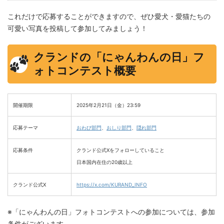
これだけで応募することができますので、ぜひ愛犬・愛猫たちの
可愛い写真を投稿して参加してみましょう！
クランドの「にゃんわんの日」フ
ォトコンテスト概要
開催期限
2025年2月21日（金）23:59
応募テーマ
おわび部門
、
おしり部門
、
隠れ部門
応募条件
クランド公式Xをフォローしていること
日本国内在住の20歳以上
クランド公式X
https://x.com/KURAND_INFO
※「にゃんわんの日」フォトコンテストへの参加については、参加
条件がございます。