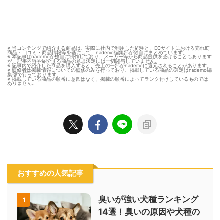
※ 当コンテンツで紹介する商品は、実際に社内で利用した経験と、ECサイトにおける売れ筋
商品・口コミ・商品情報等を基にして、nademo編集部が独自にまとめています。
※ 本記事はnademoが独自に制作しており、メーカー等から商品提供を受けることもあります
が、記事内容や紹介する商品の意思決定には一切関与していません。
※ 記事内で紹介した商品を購入すると、売上の一部がnademoに還元されることがあります。
※ 監修者は掲載情報についての監修のみを行っており、掲載している商品の選定はnademo編
集部で行っております。
※ 掲載している商品の順番に意図はなく、掲載の順番によってランク付けしているものでは
ありません。
おすすめの人気記事
臭いが強い犬種ランキング
1
14選！臭いの原因や犬種の