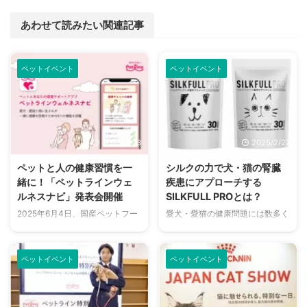
あわせて読みたい関連記事
ペットイベント
ペットイベント
2025/6/23
2025/2/27
ペットと人の健康習慣を一
シルクの力で犬・猫の腎臓
緒に！「ペットラインウェ
疾患にアプローチする
ルネスナビ」発表会開催
SILKFULL PROとは？
2025年6月4日、国産ペットフー
愛犬・愛猫の健康問題には数多く
ドメーカーのペットライン株式会
の種類がありますが、症状が進行
社は、東京都港区のベクトルスタ
してからでないと気づきづらい腎
ジオにて「ペットライン新アプリ
臓病。 特に猫は水分補給をする
ペットイベント
ペットイベント
説明会および新習慣『わん暦・に
頻度が少ないため腎臓病になりや
ゃん暦 祝い』発表イベント」を
すく、気づいたときにはすでに症
開催しました。 イベントでは、
状が進行しているというケースも