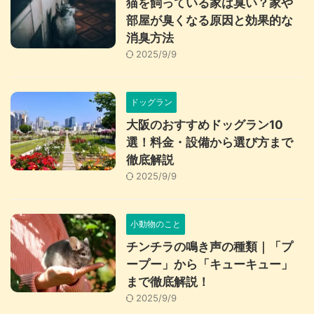
猫を飼っている家は臭い？家や
部屋が臭くなる原因と効果的な
消臭方法
2025/9/9
ドッグラン
大阪のおすすめドッグラン10
選！料金・設備から選び方まで
徹底解説
2025/9/9
小動物のこと
チンチラの鳴き声の種類｜「プ
ープー」から「キューキュー」
まで徹底解説！
2025/9/9