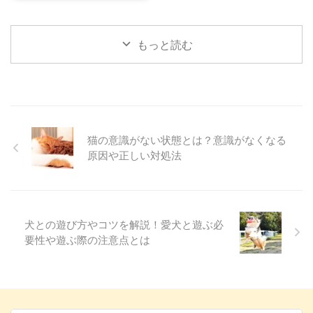
ンスの整った食事などを提供して
授業」が開催されました。 ...
ショー ジャパンキャットショー
いるのが、ロイヤルカナンです。
...
そんなロイヤルカナンが今回、猫
もっと読む
の健康や知識を身につける機会と
もなる、第4回目の『ジャパンキ
ャットショー』を開催します。
日本最大級となる『ジャパンキャ
ットショー』についての概要をお
伝えし、当日の取材内容は後日お
届けします！ ロイヤルカナン ジ
猫の意識がない状態とは？意識がなくなる
ャポンが『ジャパンキャットショ
原因や正しい対処法
ー』を開催 出典：
https://japancatshow.com/ 犬猫
の飼い主さんなら一度は聞いたこ
とがあるであろう、ロイヤルカナ
ンというブラ ...
犬との遊び方やコツを解説！愛犬と遊ぶ必
要性や遊ぶ際の注意点とは