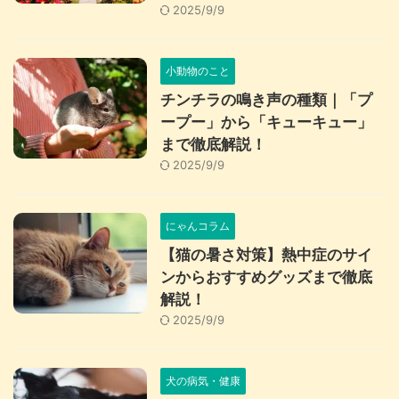
2025/9/9
小動物のこと
チンチラの鳴き声の種類｜「プ
ープー」から「キューキュー」
まで徹底解説！
2025/9/9
にゃんコラム
【猫の暑さ対策】熱中症のサイ
ンからおすすめグッズまで徹底
解説！
2025/9/9
犬の病気・健康