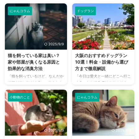
にゃんコラム
ドッグラン
2025/9/9
2025/9/9
猫を飼っている家は臭い？
大阪のおすすめドッグラン
家や部屋が臭くなる原因と
10選！料金・設備から選び
効果的な消臭方法
方まで徹底解説
「猫を飼っているけど、なんだか
「今日は愛犬と一緒にどこへ行こ
部屋が臭い気がする…」そんなお
う？」とお悩みではありません
悩みはありませんか？猫との暮ら
か？大阪には、広大な敷地でのび
しは幸せで満ちていますが、独特
のびと遊べるドッグランから、都
小動物のこと
にゃんコラム
のにおいが気になるという飼い主
心でアクセスしやすい便利な施設
さんは少なくありません。 特
まで、魅力的なドッグランがたく
に、来客時などは「うちのにお
さんあります。 しかし、「初め
い、大丈夫かな？」と不安に感じ
てドッグランに行くから不安」
てしまうこともあるでしょう。
「どの施設が愛犬に合っているか
2025/9/9
2025/9/9
この記事では、猫のにおいの原因
わからない」という方も多いので
を根本から突き止め、トイレ、
はないでしょうか。 この記事で