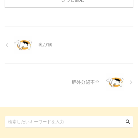
る目の病気ですが、原因や症状は
さまざまです。 この記事では、
犬の結膜炎の主な症状、考えられ
る原因、そして自宅でできる簡単
なケア方法について詳しく解説し
ます。 また、「もしかして結膜
炎かも？」と思ったときに、すぐ
乳び胸
に動物病院に行くべきかどうかの
判断基準や、病院での治療内容に
ついても触れます。この記事を読
んで、愛犬の目の健康を守るため
の知識を身につけましょう。 こ
...
膵外分泌不全