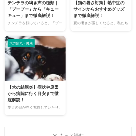
チンチラの鳴き声の種類｜
【猫の暑さ対策】熱中症の
体、部屋など、場所別に具体的な
は、大阪府内にある人気のドッグ
「プープー」から「キュー
サインからおすすめグッズ
消臭対策を徹底的に解説します。
ランを厳選し、料金、広さ、利用
キュー」まで徹底解説！
まで徹底解説！
さらに、猫と飼い主さん両方にと
条件、設備など、気になる情報を
チンチラを飼っていると、「プー
夏の暑さが厳しくなると、私たち
って快適な消臭グッズの選び方ま
網羅的に解説します。 さらに、
プー」「キューキュー」など、さ
人間だけでなく、愛猫の健康も気
で、においの悩みを解決するため
ドッグランを選ぶ際のポイント
まざまな鳴き声が聞こえてくるこ
になりますよね。特に猫は汗腺が
の情報を網羅的にご紹介します。
や、初心者でも安心して利用する
とがありますよね。 チンチラは
少なく、人間のように汗をかいて
今 ...
ための ...
犬の病気・健康
犬や猫のように鳴き声で感情を表
体温を調節することが苦手なた
現するため、その鳴き声の意味を
め、熱中症になりやすい動物で
理解することは、愛チンチラとの
す。 この記事では、猫の熱中症
関係を深める上で非常に大切で
の初期サインから、エアコンを使
す。 この記事では、チンチラの
わずにできる効果的な暑さ対策、
2025/9/9
代表的な鳴き声の種類とその意味
快適に過ごせるひんやりグッズの
を詳しく解説します。 さらに、
選び方まで、詳しく解説します。
【犬の結膜炎】症状や原因
鳴き声からわかるストレスや病気
さらに、留守番中の注意点や、猫
から病院に行く目安まで徹
のサイン、チンチラが鳴く理由を
が本当に喜ぶ暑さ対策について、
底解説！
理解して良好な関係を築くための
当メディアの編集部が実際に試し
愛犬の目が赤く充血していたり、
ヒントもご紹介します。 この記
た体験談もご紹介します。この記
涙がたくさん出ていたりすると、
事を読んで、愛チンチラの気持ち
事を読んで、愛猫が安全で快適な
心配になりますよね。その症状、
をもっと理解し、より良いコミュ
夏を過ごせるように、今からでき
もしかしたら「結膜炎」かもしれ
ニ ...
る ...
ません。結膜炎は犬によく見られ
もっと読む