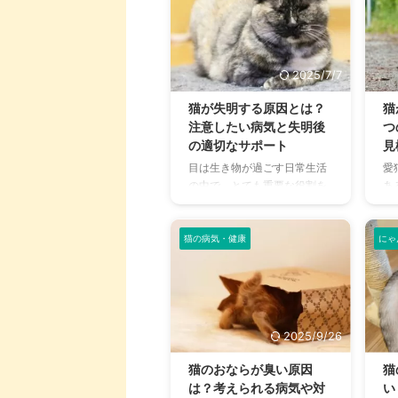
2025/7/7
猫が失明する原因とは？
猫
注意したい病気と失明後
つ
の適切なサポート
見
目は生き物が過ごす日常生活
愛
の中で、とても重要な役割を
あ
持っている器官のひとつで
の
す。 それは猫も例外ではな
に
く、仮に失明してしまうこと
と
猫の病気・健康
にゃ
になると生活は大きく変わっ
ツ
てくることでしょう。 さまざ
て
まな理由で視覚に障害がでた
も
り、怪我や病気などによって
れ
最悪失明してしまうこともあ
の
2025/9/26
ります。 この記事では失明リ
す
スクの軽減や、失明した猫の
情
猫のおならが臭い原因
猫
サポートについて解説しま
て
は？考えられる病気や対
い