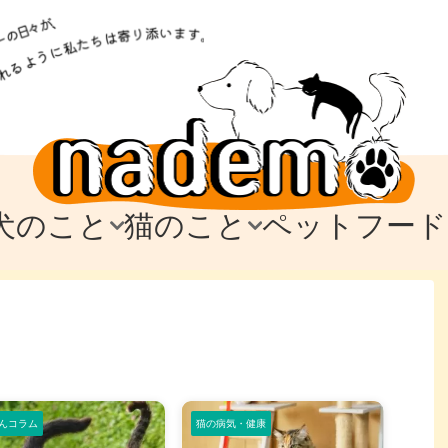
犬のこと
猫のこと
ペットフード
トフード
のお迎え
のお迎え
犬の飼育費・値段
猫の飼育費・値段
なでもごはん
犬の病気・健康
猫の病気・健康
ド
テム
テム
愛犬とお出かけ
愛猫とお出かけ
愛犬とのお別れ
愛猫とのお別れ
わ
に
んコラム
猫の病気・健康