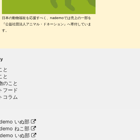
日本の動物福祉を応援すべく、nademoでは売上の一部を
『公益社団法人アニマル・ドネーション』へ寄付していま
す。
ry
こと
こと
物のこと
トフード
トコラム
demo いぬ部
demo ねこ部
ademo いぬ部