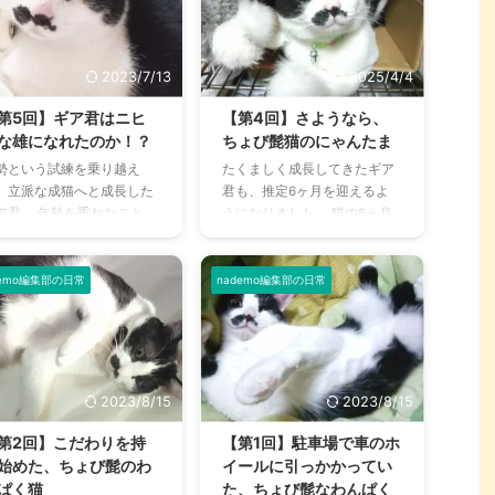
しい見た目から人気が高ま
くの人々を魅了し続けていま
ていますが、「どんな性格
す。 しかし、その愛らしい姿
しているの？」「飼育する
を保つためには、日々の被毛
で気をつけることは？」と
のお手入れが欠かせません。
2023/7/13
2025/4/4
った疑問を持つ方も多いの
また、初めて犬を飼う方にと
はないでしょうか。 この記
っては、しつけや飼育環境の
第5回】ギア君はニヒ
【第4回】さようなら、
では、シンガプーラの性格
準備など、分からないことも
な雄になれたのか！？
ちょび髭猫のにゃんたま
特徴、日々の生活で欠かせ
多いのではないでしょうか。
勢という試練を乗り越え
たくましく成長してきたギア
いお手入れ方法、健康管理
この記事では、ビション・フ
、立派な成猫へと成長した
君も、推定6ヶ月を迎えるよ
ポイントまで、飼い主さん
リーゼを家族として迎え入れ
ア君。 年齢を重ねたこと
うになりました。 猫の6ヶ月
知りたい情報をすべてまと
るために知っておきたい情報
、少しは落ち着きもでて……
は性成熟して、成猫となる頃
ました。シンガプーラとの
を網羅的に解説します。性格
てません。毎日力いっぱい
です。 個性も出てきて、一人
らしをより豊かにするため
や身体的な特徴から、迎え入
り回っています。 猫の性質
前の男の子になりつつありま
demo編集部の日常
nademo編集部の日常
ぜひ参考 ...
れるための費 ...
、気まぐれで何を考えてい
す。 月日の流れは早いとしみ
のかわからないことも多い
じみとしながらも、そろそろ
すが、それでも表情や仕草
考えなければいけないことが
精一杯気持ちを伝えてきて
ありました。 代々のわが家の
れます。 これからもずっ
猫はみな通ってきた道。避け
2023/8/15
2023/8/15
、元気で健やかに。 ニヒル
ては通れない試練を受ける頃
は程遠いイタズラで驚かせ
です。 ギア君の初めての手術
第2回】こだわりを持
【第1回】駐車場で車のホ
くれるギア君は、今後はど
の時期がやってきました。 去
始めた、ちょび髭のわ
イールに引っかかってい
な風に振り回してくれるの
勢することによるメリット わ
ぱく猫
た、ちょび髭なわんぱく