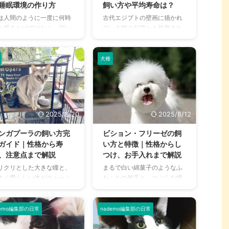
をする理由についてご紹介
す。 この記事の結論 猫は年齢
睡眠環境の作り方
飼い方や平均寿命は？
ましょう。 この記事の結論
によって適正体重があるた
は人間のように一度に何時
古代エジプトの壁画に描かれ
の頭突きは感情表現の方法
め、ひとつの目安にしてみる
も眠るわけではなく、深い
ている猫の起源とも推察され
あり、コミュニケーション
日頃から体重を管理すること
りと浅い眠りを短時間に繰
ているエジプシャンマウ。短
一種である 頭突きの後に甘
で、目に見えない病気の予兆
返しながら睡眠をとりま
毛に多くのスポット（斑点模
みや頬を擦りつけてくるこ
を発見できる 太り過ぎや痩せ
。 猫にとって睡眠は本能に
様）を持ち、凛々しい瞳が特
犬種
あ ...
過ぎは ...
関わる重要なライフサイク
徴です。 エジプシャンマウ
のひとつです。一般的には1
は、その見た目の愛らしさか
の2/3を寝て過ごすと言われ
ら古代の人々にも愛されてき
いますが、実際にはどれく
ました。ピラミッドの時代か
い眠っているのでしょう。
らの歴史もあると言われるエ
2025/8/20
2025/8/12
もそもどうしてそんなにも
ジプシャンマウの魅力を解説
くさんの時間、眠る必要が
していきます。 この記事の結
ンガプーラの飼い方完
ビション・フリーゼの飼
るのか気になりますよね。
論 エジプシャンマウは、地肌
ガイド｜性格から寿
い方と特徴｜性格からし
こでは人間とは違う睡眠サ
にもスポット（斑点模様）が
、注意点まで解説
つけ、お手入れまで解説
クルをとる猫の睡眠や、そ
ある唯一の猫種 アクティブで
リクリとした大きな瞳と、
まるで白い綿菓子のようなふ
理由について解説していき
活動的、イエネコの中ではス
さく愛らしい体がチャーム
わふわの被毛と、つぶらな瞳
しょう。 この記事の結論 猫
プリンターを誇る俊足 飼い主
イントのシンガプーラ。そ
が愛らしいビション・フリー
年齢により平均睡眠時間が
さんにとても懐いて、犬のよ
名の通りシンガポールが原
ゼ。そのキュートな見た目だ
なるものの、1日の半分以上
うにしつけができる たくさん
で、「世界最小の猫」とし
けでなく、陽気で人懐っこい
demo編集部の日常
nademo編集部の日常
..
遊ぶ時 ...
も知られています。 その愛
性格も相まって、世界中で多