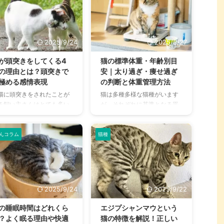
2025/9/24
2025/8/27
が頭突きをしてくる4
猫の標準体重・年齢別目
の理由とは？頭突きで
安｜太り過ぎ・痩せ過ぎ
極める感情表現
の判断と体重管理方法
猫に頭突きをされたことが
猫は多種多様な猫種がいます
る飼い主さんはとても多い
が、それぞれに基準となる平
ではないでしょうか。足元
均体重があることはご存知で
擦り寄ってきた時にゴツン
しょうか。 週齢や月齢に応じ
されたり、目覚めた時にゴ
て必要な摂取カロリーも違う
んコラム
猫種
ンとされたり。 猫と暮らし
ために、体重管理は健康を維
いると一日のうちに、何度
持するための重要な要素にな
頭突きされる機会に見舞わ
ります。 体重の変動は病気を
るでしょう。 時には頭突き
早期発見するためにも体重の
後に噛まれることもありま
管理は欠かせません。 今回は
2025/9/24
2025/9/22
が、これらの猫の行動は感
理想的な体型の見分け方と、
表現のひとつだと考えられ
太り過ぎや痩せ過ぎの時の改
の睡眠時間はどれくら
エジプシャンマウという
います。今回は、猫が頭突
善方法についてご説明しま
？よく眠る理由や快適
猫の特徴を解説！正しい