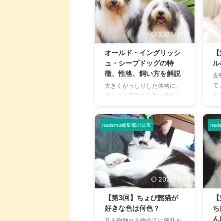
ドルも高いと感じてしまいま
ら
すよね。 必要な物、注意しな
っ
いといけないこと、毎日のお
を
世話に対する心構え、一緒に
上
2025/9/19
暮らすに当たってさまざまな
い
疑問や不安も多いでしょう。
で
オールド・イングリッシ
【
今回は、猫をお迎えするにあ
事
ュ・シープドッグの特
ル
たって、知っておくと良いこ
や
徴、性格、飼い方を解説
去
とを、ご紹介いたします。実
な
て
大きくがっしりした体格に、
際に筆者の体験も踏まえてお
の
ギ
柔らかく豊富な被毛に覆われ
りますので、ご参考にしてい
が
で
ているオールド・イングリッ
ただけますと幸いです。 この
め
き
シュ・シープドッグ。 まるで
記事の結論 猫を飼う前には、
暮
走
大きなぬいぐるみのような外
nademo編集部の日常
na
快適 ...
に、
上
見で有名なオールド・イング
る
リッシュ・シープドッグは、
で
ヨーロッパでは牧羊犬として
で
活躍します。 その一方、アメ
く
リカでは「ナニー・ドッグ」
2023/8/15
と
とも呼ばれ、子守犬としても
と
親しまれています。 知的で人
【第3回】ちょび髭猫が
【
て
懐っこい性格と、愛らしい姿
好きな色は何色？
ち
ん
から世界中で愛されているオ
ん
見る物触れる物全てに興味を