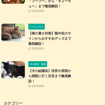
「プープー」から「キューキ
ュー」まで徹底解説！
2025/9/9
にゃんコラム
【猫の暑さ対策】熱中症のサ
インからおすすめグッズまで
徹底解説！
2025/9/9
犬の病気・健康
【犬の結膜炎】症状や原因か
ら病院に行く目安まで徹底解
説！
2025/9/9
カテゴリー