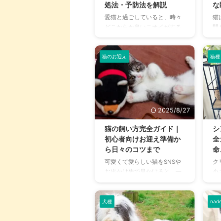
す。 この記事の結論 猫の失明
き
処法・予防法を解説
な
の原因は、怪我の他に病気に
し
愛猫と過ごしていると、時々
猫
よる続発や脳が関係している
猫
どこからか臭いニオイがする
間
失明すると日常の行動に変化
で
ことはないでしょうか？それ
眠
が見られる一方、気づきづら
の
は愛猫のおならのニオイかも
り
いこともある 失明後でも飼い
噛
しれません。 おならは生理現
す
猫のお迎え
猫種
主がサポ ...
とも
象のひとつで、腸内に溜まっ
も
たガスを肛門から排出する行
ル
為です。猫は人間や犬ほど頻
日
繁におならをするわけではあ
て
りませんが、全くしないわけ
ら
2025/8/27
でもありません。 健康な状態
そ
であれば、おならはそんなに
た
猫の飼い方完全ガイド｜
シ
気にならないでしょう。しか
あ
初心者向けお迎え準備か
全
し、生理現象でもあるおなら
こ
ら日々のコツまで
命
は健康のバロメーター。猫の
イ
可愛くて愛らしい猫をSNSや
ク
おならからわかる健康やその
の
お出かけ先で見かけると、一
小
理由についてお話しましょ
ま
緒に暮らしたいと思うことは
ポ
う。 この記事の結論 おならは
は
よくあるのではないでしょう
の
大腸に溜まったガスを排出す
異
か。 しかし、いざお迎えとな
産
犬種
na
る生理現象 ...
は .
ると準備が必要になり、ハー
て