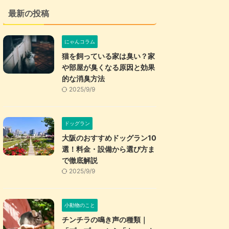
最新の投稿
にゃんコラム
猫を飼っている家は臭い？家
や部屋が臭くなる原因と効果
的な消臭方法
2025/9/9
ドッグラン
大阪のおすすめドッグラン10
選！料金・設備から選び方ま
で徹底解説
2025/9/9
小動物のこと
チンチラの鳴き声の種類｜