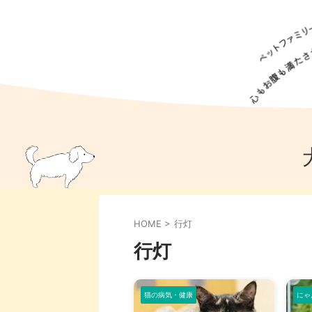
犬の食事
猫の食事
ドッグフード
犬種
猫種
キャッ
犬
猫
犬のこと
猫のこと
ペットフー
HOME
>
行灯
犬のしつけ
猫のしつけ
犬のアイ
猫のアイ
行灯
猫の病気・健康
にゃ