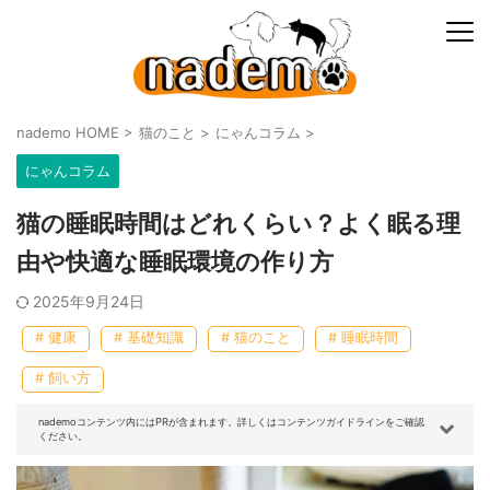
nademo HOME
>
猫のこと
>
にゃんコラム
>
にゃんコラム
猫の睡眠時間はどれくらい？よく眠る理
由や快適な睡眠環境の作り方
2025年9月24日
# 健康
# 基礎知識
# 猫のこと
# 睡眠時間
# 飼い方
nademoコンテンツ内にはPRが含まれます。詳しくはコンテンツガイドラインをご確認
ください。