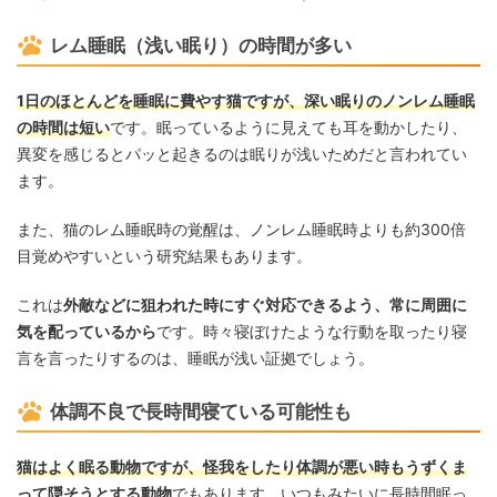
レム睡眠（浅い眠り）の時間が多い
1日のほとんどを睡眠に費やす猫ですが、深い眠りのノンレム睡眠
の時間は短い
です。眠っているように見えても耳を動かしたり、
異変を感じるとパッと起きるのは眠りが浅いためだと言われてい
ます。
また、猫のレム睡眠時の覚醒は、ノンレム睡眠時よりも約300倍
目覚めやすいという研究結果もあります。
これは
外敵などに狙われた時にすぐ対応できるよう、常に周囲に
気を配っているから
です。時々寝ぼけたような行動を取ったり寝
言を言ったりするのは、睡眠が浅い証拠でしょう。
体調不良で長時間寝ている可能性も
猫はよく眠る動物ですが、怪我をしたり体調が悪い時もうずくま
って隠そうとする動物
でもあります。いつもみたいに長時間眠っ