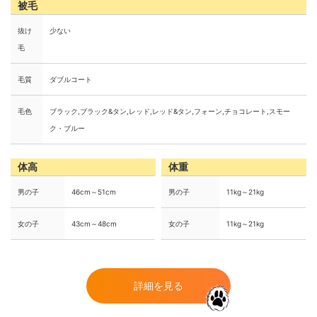
被毛
抜け
少ない
毛
毛質
ダブルコート
毛色
ブラック,ブラック&タン,レッド,レッド&タン,フォーン,チョコレート,スモー
ク・ブルー
体高
体重
男の子
46cm～51cm
男の子
11kg～21kg
女の子
43cm～48cm
女の子
11kg～21kg
詳細を見る