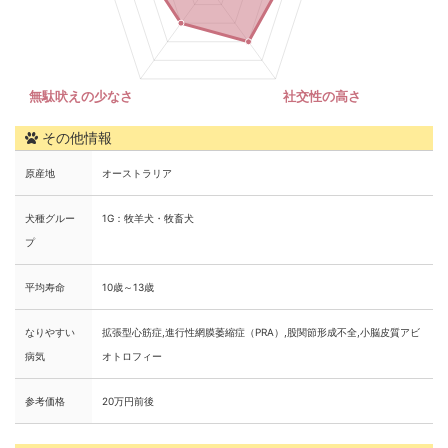
その他情報
原産地
オーストラリア
犬種グルー
1G：牧羊犬・牧畜犬
プ
平均寿命
10歳～13歳
なりやすい
拡張型心筋症,進行性網膜萎縮症（PRA）,股関節形成不全,小脳皮質アビ
病気
オトロフィー
参考価格
20万円前後