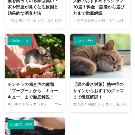
猫を飼っている家は臭い？
大阪のおすすめドッグラン
家や部屋が臭くなる原因と
10選！料金・設備から選び
効果的な消臭方法
方まで徹底解説
「猫を飼っているけど、なんだか
「今日は愛犬と一緒にどこへ行こ
部屋が臭い気がする…」そんなお
う？」とお悩みではありません
悩みはありませんか？猫との暮ら
か？大阪には、広大な敷地でのび
しは幸せで満ちていますが、独特
のびと遊べるドッグランから、都
小動物のこと
にゃんコラム
のにおいが気になるという飼い主
心でアクセスしやすい便利な施設
さんは少なくありません。 特
まで、魅力的なドッグランがたく
に、来客時などは「うちのにお
さんあります。 しかし、「初め
い、大丈夫かな？」と不安に感じ
てドッグランに行くから不安」
てしまうこともあるでしょう。
「どの施設が愛犬に合っているか
2025/9/9
2025/9/9
この記事では、猫のにおいの原因
わからない」という方も多いので
を根本から突き止め、トイレ、
はないでしょうか。 この記事で
チンチラの鳴き声の種類｜
【猫の暑さ対策】熱中症の
体、部屋など、場所別に具体的な
は、大阪府内にある人気のドッグ
「プープー」から「キュー
サインからおすすめグッズ
消臭対策を徹底的に解説します。
ランを厳選し、料金、広さ、利用
キュー」まで徹底解説！
まで徹底解説！
さらに、猫と飼い主さん両方にと
条件、設備など、気になる情報を
チンチラを飼っていると、「プー
夏の暑さが厳しくなると、私たち
って快適な消臭グッズの選び方ま
網羅的に解説します。 さらに、
プー」「キューキュー」など、さ
人間だけでなく、愛猫の健康も気
で、においの悩みを解決するため
ドッグランを選ぶ際のポイント
まざまな鳴き声が聞こえてくるこ
になりますよね。特に猫は汗腺が
の情報を網羅的にご紹介します。
や、初心者でも安心して利用する
とがありますよね。 チンチラは
少なく、人間のように汗をかいて
今 ...
ための ...
犬の病気・健康
犬や猫のように鳴き声で感情を表
体温を調節することが苦手なた
現するため、その鳴き声の意味を
め、熱中症になりやすい動物で