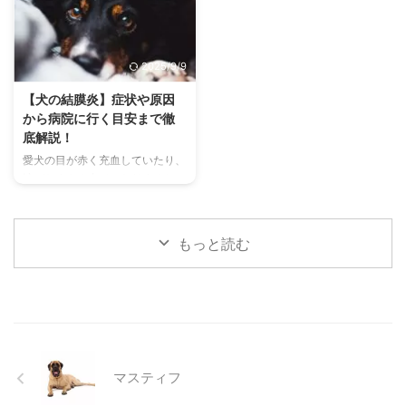
理解することは、愛チンチラとの
す。 この記事では、猫の熱中症
関係を深める上で非常に大切で
の初期サインから、エアコンを使
す。 この記事では、チンチラの
わずにできる効果的な暑さ対策、
2025/9/9
代表的な鳴き声の種類とその意味
快適に過ごせるひんやりグッズの
を詳しく解説します。 さらに、
選び方まで、詳しく解説します。
【犬の結膜炎】症状や原因
鳴き声からわかるストレスや病気
さらに、留守番中の注意点や、猫
から病院に行く目安まで徹
のサイン、チンチラが鳴く理由を
が本当に喜ぶ暑さ対策について、
底解説！
理解して良好な関係を築くための
当メディアの編集部が実際に試し
愛犬の目が赤く充血していたり、
ヒントもご紹介します。 この記
た体験談もご紹介します。この記
涙がたくさん出ていたりすると、
事を読んで、愛チンチラの気持ち
事を読んで、愛猫が安全で快適な
心配になりますよね。その症状、
をもっと理解し、より良いコミュ
夏を過ごせるように、今からでき
もしかしたら「結膜炎」かもしれ
ニ ...
る ...
ません。結膜炎は犬によく見られ
もっと読む
る目の病気ですが、原因や症状は
さまざまです。 この記事では、
犬の結膜炎の主な症状、考えられ
る原因、そして自宅でできる簡単
なケア方法について詳しく解説し
ます。 また、「もしかして結膜
炎かも？」と思ったときに、すぐ
マスティフ
に動物病院に行くべきかどうかの
判断基準や、病院での治療内容に