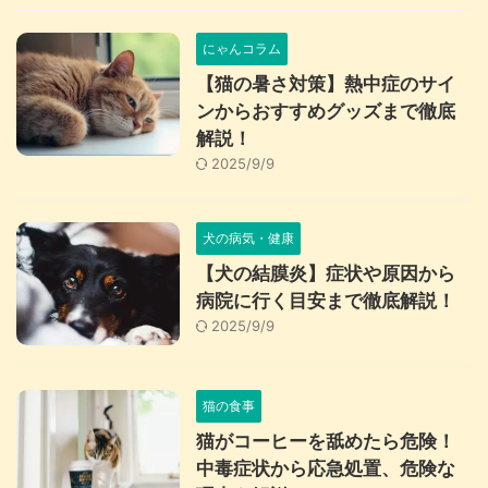
にゃんコラム
【猫の暑さ対策】熱中症のサイ
ンからおすすめグッズまで徹底
解説！
2025/9/9
犬の病気・健康
【犬の結膜炎】症状や原因から
病院に行く目安まで徹底解説！
2025/9/9
猫の食事
猫がコーヒーを舐めたら危険！
中毒症状から応急処置、危険な