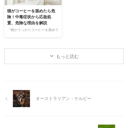
2025/9/4
快適に過ごせるひんやりグッズの
なケア方法について詳しく解説し
選び方まで、詳しく解説します。
ます。 また、「もしかして結膜
猫がコーヒーを舐めたら危
さらに、留守番中の注意点や、猫
炎かも？」と思ったときに、すぐ
険！中毒症状から応急処
が本当に喜ぶ暑さ対策について、
に動物病院に行くべきかどうかの
置、危険な理由を解説
当メディアの編集部が実際に試し
判断基準や、病院での治療内容に
「猫がうっかりコーヒーを舐めて
た体験談もご紹介します。この記
ついても触れます。この記事を読
しまった！」「コーヒーを飲んで
事を読んで、愛猫が安全で快適な
んで、愛犬の目の健康を守るため
しまったかもしれない…」そんな
夏を過ごせるように、今からでき
の知識を身につけましょう。 こ
とき、あなたは冷静に対応できま
る ...
...
すか？ 私たちにとって身近な飲
もっと読む
み物であるコーヒーには、猫にと
って非常に危険な成分であるカフ
ェインが含まれています。少量で
あっても、猫の体には大きな負担
となり、命に関わることも少なく
ありません。 この記事では、猫
がコーヒーを誤飲してしまった際
オーストラリアン・ケルピー
に現れる症状や、すぐに取るべき
応急処置、そして日頃からできる
予防策について、分かりやすく解
説します。 この記事の結論 猫に
とってコーヒーに含まれるカフ ...