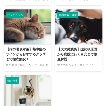
う？」とお悩みではありません
プー」「キューキュー」など、さ
か？大阪には、広大な敷地でのび
まざまな鳴き声が聞こえてくるこ
のびと遊べるドッグランから、都
とがありますよね。 チンチラは
にゃんコラム
犬の病気・健康
心でアクセスしやすい便利な施設
犬や猫のように鳴き声で感情を表
まで、魅力的なドッグランがたく
現するため、その鳴き声の意味を
さんあります。 しかし、「初め
理解することは、愛チンチラとの
てドッグランに行くから不安」
関係を深める上で非常に大切で
「どの施設が愛犬に合っているか
す。 この記事では、チンチラの
2025/9/9
2025/9/9
わからない」という方も多いので
代表的な鳴き声の種類とその意味
はないでしょうか。 この記事で
を詳しく解説します。 さらに、
【猫の暑さ対策】熱中症の
【犬の結膜炎】症状や原因
は、大阪府内にある人気のドッグ
鳴き声からわかるストレスや病気
サインからおすすめグッズ
から病院に行く目安まで徹
ランを厳選し、料金、広さ、利用
のサイン、チンチラが鳴く理由を
まで徹底解説！
底解説！
条件、設備など、気になる情報を
理解して良好な関係を築くための
夏の暑さが厳しくなると、私たち
愛犬の目が赤く充血していたり、
網羅的に解説します。 さらに、
ヒントもご紹介します。 この記
人間だけでなく、愛猫の健康も気
涙がたくさん出ていたりすると、
ドッグランを選ぶ際のポイント
事を読んで、愛チンチラの気持ち
になりますよね。特に猫は汗腺が
心配になりますよね。その症状、
や、初心者でも安心して利用する
をもっと理解し、より良いコミュ
少なく、人間のように汗をかいて
もしかしたら「結膜炎」かもしれ
ための ...
ニ ...
猫の食事
体温を調節することが苦手なた
ません。結膜炎は犬によく見られ
め、熱中症になりやすい動物で
る目の病気ですが、原因や症状は
す。 この記事では、猫の熱中症
さまざまです。 この記事では、
の初期サインから、エアコンを使
犬の結膜炎の主な症状、考えられ
わずにできる効果的な暑さ対策、
る原因、そして自宅でできる簡単