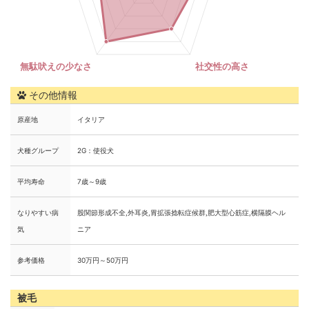
その他情報
原産地
イタリア
犬種グループ
2G：使役犬
平均寿命
7歳～9歳
なりやすい病
股関節形成不全,外耳炎,胃拡張捻転症候群,肥大型心筋症,横隔膜ヘル
気
ニア
参考価格
30万円～50万円
被毛