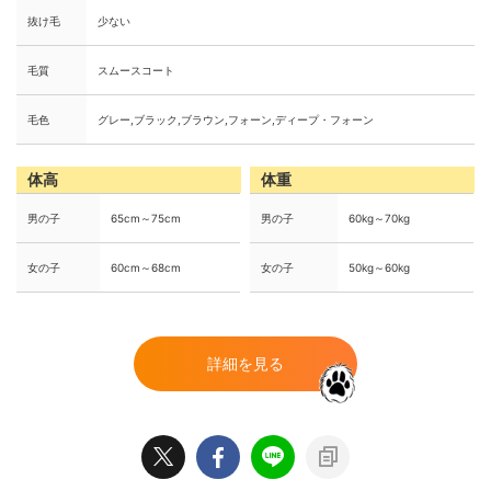
抜け毛
少ない
毛質
スムースコート
毛色
グレー,ブラック,ブラウン,フォーン,ディープ・フォーン
体高
体重
男の子
65cm～75cm
男の子
60kg～70kg
女の子
60cm～68cm
女の子
50kg～60kg
詳細を見る