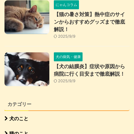
にゃんコラム
【猫の暑さ対策】熱中症のサイ
ンからおすすめグッズまで徹底
解説！
2025/9/9
犬の病気・健康
【犬の結膜炎】症状や原因から
病院に行く目安まで徹底解説！
2025/9/9
カテゴリー
犬のこと
猫のこと