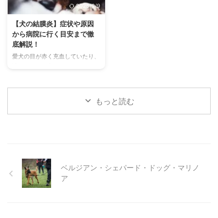
2025/9/9
代表的な鳴き声の種類とその意味
快適に過ごせるひんやりグッズの
を詳しく解説します。 さらに、
選び方まで、詳しく解説します。
【犬の結膜炎】症状や原因
鳴き声からわかるストレスや病気
さらに、留守番中の注意点や、猫
から病院に行く目安まで徹
のサイン、チンチラが鳴く理由を
が本当に喜ぶ暑さ対策について、
底解説！
理解して良好な関係を築くための
当メディアの編集部が実際に試し
愛犬の目が赤く充血していたり、
ヒントもご紹介します。 この記
た体験談もご紹介します。この記
涙がたくさん出ていたりすると、
事を読んで、愛チンチラの気持ち
事を読んで、愛猫が安全で快適な
心配になりますよね。その症状、
をもっと理解し、より良いコミュ
夏を過ごせるように、今からでき
もしかしたら「結膜炎」かもしれ
ニ ...
る ...
ません。結膜炎は犬によく見られ
もっと読む
る目の病気ですが、原因や症状は
さまざまです。 この記事では、
犬の結膜炎の主な症状、考えられ
る原因、そして自宅でできる簡単
なケア方法について詳しく解説し
ます。 また、「もしかして結膜
炎かも？」と思ったときに、すぐ
ベルジアン・シェパード・ドッグ・マリノ
に動物病院に行くべきかどうかの
ア
判断基準や、病院での治療内容に
ついても触れます。この記事を読
んで、愛犬の目の健康を守るため
の知識を身につけましょう。 こ