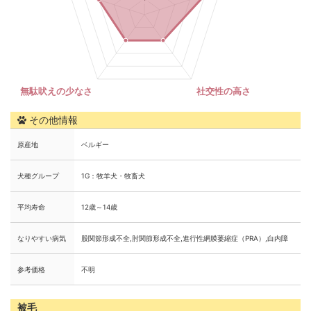
その他情報
原産地
ベルギー
犬種グループ
1G：牧羊犬・牧畜犬
平均寿命
12歳～14歳
なりやすい病気
股関節形成不全,肘関節形成不全,進行性網膜萎縮症（PRA）,白内障
参考価格
不明
被毛