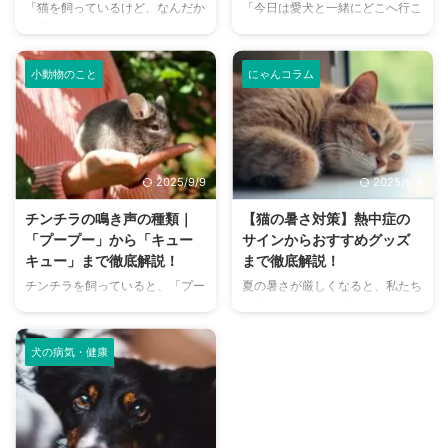
「猫を飼っているけど、なんだか
「今日は愛犬と一緒にどこへ行こ
部屋が臭い気がする…」そんなお
う？」とお悩みではありません
悩みはありませんか？猫との暮ら
か？大阪には、広大な敷地でのび
しは幸せで満ちていますが、独特
のびと遊べるドッグランから、都
小動物のこと
にゃんコラム
のにおいが気になるという飼い主
心でアクセスしやすい便利な施設
さんは少なくありません。 特
まで、魅力的なドッグランがたく
に、来客時などは「うちのにお
さんあります。 しかし、「初め
い、大丈夫かな？」と不安に感じ
てドッグランに行くから不安」
てしまうこともあるでしょう。
「どの施設が愛犬に合っているか
2025/9/9
2025/9/9
この記事では、猫のにおいの原因
わからない」という方も多いので
を根本から突き止め、トイレ、
はないでしょうか。 この記事で
チンチラの鳴き声の種類｜
【猫の暑さ対策】熱中症の
体、部屋など、場所別に具体的な
は、大阪府内にある人気のドッグ
「プープー」から「キュー
サインからおすすめグッズ
消臭対策を徹底的に解説します。
ランを厳選し、料金、広さ、利用
キュー」まで徹底解説！
まで徹底解説！
さらに、猫と飼い主さん両方にと
条件、設備など、気になる情報を
チンチラを飼っていると、「プー
夏の暑さが厳しくなると、私たち
って快適な消臭グッズの選び方ま
網羅的に解説します。 さらに、
プー」「キューキュー」など、さ
人間だけでなく、愛猫の健康も気
で、においの悩みを解決するため
ドッグランを選ぶ際のポイント
まざまな鳴き声が聞こえてくるこ
になりますよね。特に猫は汗腺が
の情報を網羅的にご紹介します。
や、初心者でも安心して利用する
とがありますよね。 チンチラは
少なく、人間のように汗をかいて
今 ...
ための ...
犬の病気・健康
犬や猫のように鳴き声で感情を表
体温を調節することが苦手なた
現するため、その鳴き声の意味を
め、熱中症になりやすい動物で
理解することは、愛チンチラとの
す。 この記事では、猫の熱中症
関係を深める上で非常に大切で
の初期サインから、エアコンを使
す。 この記事では、チンチラの
わずにできる効果的な暑さ対策、