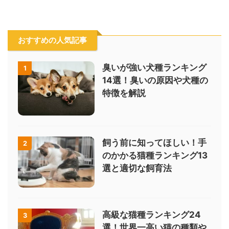
おすすめの人気記事
臭いが強い犬種ランキング
1
14選！臭いの原因や犬種の
特徴を解説
飼う前に知ってほしい！手
2
のかかる猫種ランキング13
選と適切な飼育法
高級な猫種ランキング24
3
選！世界一高い猫の種類や