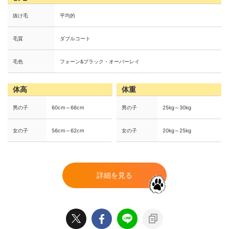
抜け毛
平均的
毛質
ダブルコート
毛色
フォーン&ブラック・オーバーレイ
体高
体重
男の子
60cm～66cm
男の子
25kg～30kg
女の子
56cm～62cm
女の子
20kg～25kg
詳細を見る