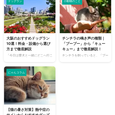
ドッグラン
小動物のこと
ピーマンは人間にとって栄養豊富
のにおいが気になるという飼い主
な野菜ですが、犬に与えても安全
さんは少なくありません。 特
なのか、どのような栄養素がある
に、来客時などは「うちのにお
のか、そして適切な与え方はある
い、大丈夫かな？」と不安に感じ
のか、気になる飼い主さんは多い
てしまうこともあるでしょう。
2025/9/9
2025/9/9
でしょう。 この記事では、犬が
この記事では、猫のにおいの原因
ピーマンを食べることの安全性
を根本から突き止め、トイレ、
大阪のおすすめドッグラン
チンチラの鳴き声の種類｜
や、含まれる栄養素、そしてメリ
体、部屋など、場所別に具体的な
10選！料金・設備から選び
「プープー」から「キュー
ット・デメリットを詳しく解説し
消臭対策を徹底的に解説します。
方まで徹底解説
キュー」まで徹底解説！
ます。 さらに、ピーマンを愛犬
さらに、猫と飼い主さん両方にと
「今日は愛犬と一緒にどこへ行こ
チンチラを飼っていると、「プー
に与える際の適切な量や調理方
って快適な消臭グッズの選び方ま
う？」とお悩みではありません
プー」「キューキュー」など、さ
法、注意すべき点についてもご紹
で、においの悩みを解決するため
か？大阪には、広大な敷地でのび
まざまな鳴き声が聞こえてくるこ
介します。 この記事の結論 犬に
の情報を網羅的にご紹介します。
のびと遊べるドッグランから、都
とがありますよね。 チンチラは
ピ ...
今 ...
にゃんコラム
心でアクセスしやすい便利な施設
犬や猫のように鳴き声で感情を表
まで、魅力的なドッグランがたく
現するため、その鳴き声の意味を
さんあります。 しかし、「初め
理解することは、愛チンチラとの
てドッグランに行くから不安」
関係を深める上で非常に大切で
「どの施設が愛犬に合っているか
す。 この記事では、チンチラの
2025/9/9
わからない」という方も多いので
代表的な鳴き声の種類とその意味
はないでしょうか。 この記事で
を詳しく解説します。 さらに、
【猫の暑さ対策】熱中症の
は、大阪府内にある人気のドッグ
鳴き声からわかるストレスや病気
サインからおすすめグッズ