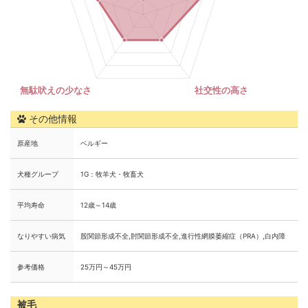
その他情報
原産地
ベルギー
犬種グループ
1G：牧羊犬・牧畜犬
平均寿命
12歳～14歳
なりやすい病気
股関節形成不全,肘関節形成不全,進行性網膜萎縮症（PRA）,白内障
参考価格
25万円～45万円
被毛