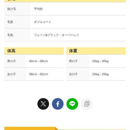
抜け毛
平均的
毛質
ダブルコート
毛色
フォーン&ブラック・オーバーレイ
体高
体重
男の子
60cm～66cm
男の子
25kg～30kg
女の子
56cm～62cm
女の子
20kg～25kg