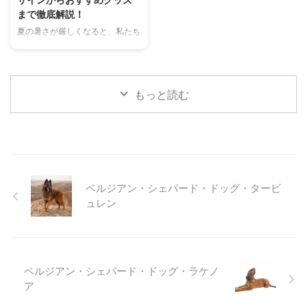
ランを厳選し、料金、広さ、利用
のサイン、チンチラが鳴く理由を
まで徹底解説！
条件、設備など、気になる情報を
理解して良好な関係を築くための
夏の暑さが厳しくなると、私たち
網羅的に解説します。 さらに、
ヒントもご紹介します。 この記
人間だけでなく、愛猫の健康も気
ドッグランを選ぶ際のポイント
事を読んで、愛チンチラの気持ち
になりますよね。特に猫は汗腺が
や、初心者でも安心して利用する
をもっと理解し、より良いコミュ
少なく、人間のように汗をかいて
ための ...
ニ ...
体温を調節することが苦手なた
もっと読む
め、熱中症になりやすい動物で
す。 この記事では、猫の熱中症
の初期サインから、エアコンを使
わずにできる効果的な暑さ対策、
快適に過ごせるひんやりグッズの
選び方まで、詳しく解説します。
さらに、留守番中の注意点や、猫
ベルジアン・シェパード・ドッグ・タービ
が本当に喜ぶ暑さ対策について、
ュレン
当メディアの編集部が実際に試し
た体験談もご紹介します。この記
事を読んで、愛猫が安全で快適な
夏を過ごせるように、今からでき
る ...
ベルジアン・シェパード・ドッグ・ラケノ
ア