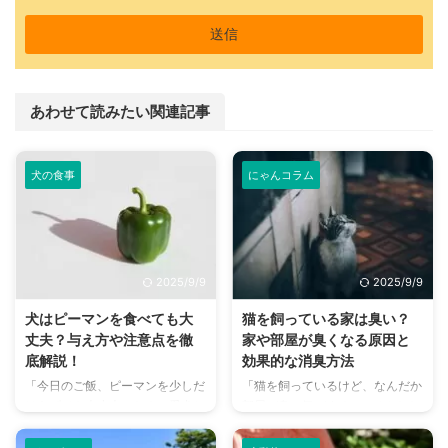
あわせて読みたい関連記事
犬の食事
にゃんコラム
2025/9/9
2025/9/9
犬はピーマンを食べても大
猫を飼っている家は臭い？
丈夫？与え方や注意点を徹
家や部屋が臭くなる原因と
底解説！
効果的な消臭方法
「今日のご飯、ピーマンを少しだ
「猫を飼っているけど、なんだか
けあげても大丈夫かな？」愛犬と
部屋が臭い気がする…」そんなお
一緒に食卓を囲む際、そんな疑問
悩みはありませんか？猫との暮ら
を持ったことはありませんか？
しは幸せで満ちていますが、独特