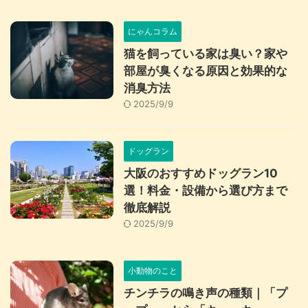
にゃんコラム
猫を飼っている家は臭い？家や
部屋が臭くなる原因と効果的な
消臭方法
2025/9/9
ドッグラン
大阪のおすすめドッグラン10
選！料金・設備から選び方まで
徹底解説
2025/9/9
小動物のこと
チンチラの鳴き声の種類｜「プ