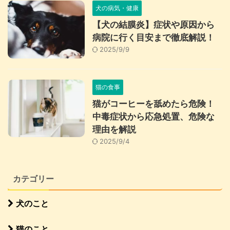
犬の病気・健康
【犬の結膜炎】症状や原因から
病院に行く目安まで徹底解説！
2025/9/9
猫の食事
猫がコーヒーを舐めたら危険！
中毒症状から応急処置、危険な
理由を解説
2025/9/4
カテゴリー
犬のこと
猫のこと