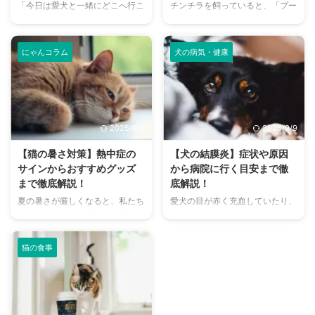
「今日は愛犬と一緒にどこへ行こ
チンチラを飼っていると、「プー
う？」とお悩みではありません
プー」「キューキュー」など、さ
か？大阪には、広大な敷地でのび
まざまな鳴き声が聞こえてくるこ
のびと遊べるドッグランから、都
とがありますよね。 チンチラは
にゃんコラム
犬の病気・健康
心でアクセスしやすい便利な施設
犬や猫のように鳴き声で感情を表
まで、魅力的なドッグランがたく
現するため、その鳴き声の意味を
さんあります。 しかし、「初め
理解することは、愛チンチラとの
てドッグランに行くから不安」
関係を深める上で非常に大切で
「どの施設が愛犬に合っているか
す。 この記事では、チンチラの
2025/9/9
2025/9/9
わからない」という方も多いので
代表的な鳴き声の種類とその意味
はないでしょうか。 この記事で
を詳しく解説します。 さらに、
【猫の暑さ対策】熱中症の
【犬の結膜炎】症状や原因
は、大阪府内にある人気のドッグ
鳴き声からわかるストレスや病気
サインからおすすめグッズ
から病院に行く目安まで徹
ランを厳選し、料金、広さ、利用
のサイン、チンチラが鳴く理由を
まで徹底解説！
底解説！
条件、設備など、気になる情報を
理解して良好な関係を築くための
夏の暑さが厳しくなると、私たち
愛犬の目が赤く充血していたり、
網羅的に解説します。 さらに、
ヒントもご紹介します。 この記
人間だけでなく、愛猫の健康も気
涙がたくさん出ていたりすると、
ドッグランを選ぶ際のポイント
事を読んで、愛チンチラの気持ち
になりますよね。特に猫は汗腺が
心配になりますよね。その症状、
や、初心者でも安心して利用する
をもっと理解し、より良いコミュ
少なく、人間のように汗をかいて
もしかしたら「結膜炎」かもしれ
ための ...
ニ ...
猫の食事
体温を調節することが苦手なた
ません。結膜炎は犬によく見られ
め、熱中症になりやすい動物で
る目の病気ですが、原因や症状は
す。 この記事では、猫の熱中症
さまざまです。 この記事では、
の初期サインから、エアコンを使
犬の結膜炎の主な症状、考えられ
わずにできる効果的な暑さ対策、
る原因、そして自宅でできる簡単