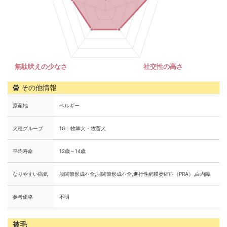
その他情報
原産地
ベルギー
犬種グループ
1G：牧羊犬・牧畜犬
平均寿命
12歳～14歳
なりやすい病気
股関節形成不全,肘関節形成不全,進行性網膜萎縮症（PRA）,白内障
参考価格
不明
被毛