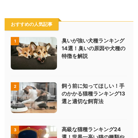
おすすめの人気記事
臭いが強い犬種ランキング
1
14選！臭いの原因や犬種の
特徴を解説
飼う前に知ってほしい！手
2
のかかる猫種ランキング13
選と適切な飼育法
高級な猫種ランキング24
3
選！世界一高い猫の種類や