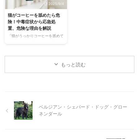
2025/9/4
快適に過ごせるひんやりグッズの
なケア方法について詳しく解説し
選び方まで、詳しく解説します。
ます。 また、「もしかして結膜
猫がコーヒーを舐めたら危
さらに、留守番中の注意点や、猫
炎かも？」と思ったときに、すぐ
険！中毒症状から応急処
が本当に喜ぶ暑さ対策について、
に動物病院に行くべきかどうかの
置、危険な理由を解説
当メディアの編集部が実際に試し
判断基準や、病院での治療内容に
「猫がうっかりコーヒーを舐めて
た体験談もご紹介します。この記
ついても触れます。この記事を読
しまった！」「コーヒーを飲んで
事を読んで、愛猫が安全で快適な
んで、愛犬の目の健康を守るため
しまったかもしれない…」そんな
夏を過ごせるように、今からでき
の知識を身につけましょう。 こ
とき、あなたは冷静に対応できま
る ...
...
すか？ 私たちにとって身近な飲
もっと読む
み物であるコーヒーには、猫にと
って非常に危険な成分であるカフ
ェインが含まれています。少量で
あっても、猫の体には大きな負担
となり、命に関わることも少なく
ありません。 この記事では、猫
がコーヒーを誤飲してしまった際
ベルジアン・シェパード・ドッグ・グロー
に現れる症状や、すぐに取るべき
ネンダール
応急処置、そして日頃からできる
予防策について、分かりやすく解
説します。 この記事の結論 猫に
とってコーヒーに含まれるカフ ...