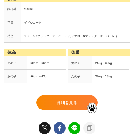
抜け毛
平均的
毛質
ダブルコート
毛色
フォーン&ブラック・オーバーレイ,イエロー&ブラック・オーバーレイ
体高
体重
男の子
60cm～66cm
男の子
25kg～30kg
女の子
56cm～62cm
女の子
20kg～25kg
詳細を見る