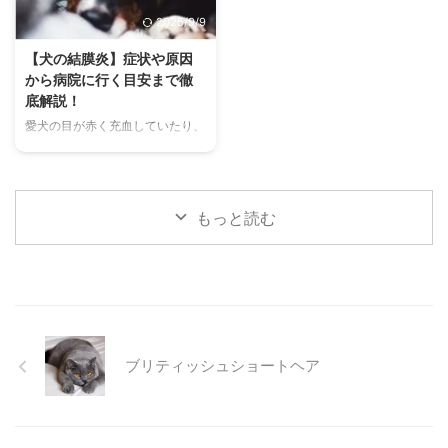
す。 この記事では、チンチラの
わずにできる効果的な暑さ対策、
2025/9/9
代表的な鳴き声の種類とその意味
快適に過ごせるひんやりグッズの
を詳しく解説します。 さらに、
選び方まで、詳しく解説します。
【犬の結膜炎】症状や原因
鳴き声からわかるストレスや病気
さらに、留守番中の注意点や、猫
から病院に行く目安まで徹
のサイン、チンチラが鳴く理由を
が本当に喜ぶ暑さ対策について、
底解説！
理解して良好な関係を築くための
当メディアの編集部が実際に試し
愛犬の目が赤く充血していたり、
ヒントもご紹介します。 この記
た体験談もご紹介します。この記
涙がたくさん出ていたりすると、
事を読んで、愛チンチラの気持ち
事を読んで、愛猫が安全で快適な
心配になりますよね。その症状、
をもっと理解し、より良いコミュ
夏を過ごせるように、今からでき
もしかしたら「結膜炎」かもしれ
ニ ...
る ...
ません。結膜炎は犬によく見られ
もっと読む
る目の病気ですが、原因や症状は
さまざまです。 この記事では、
犬の結膜炎の主な症状、考えられ
る原因、そして自宅でできる簡単
なケア方法について詳しく解説し
ます。 また、「もしかして結膜
炎かも？」と思ったときに、すぐ
ブリティッシュショートヘア
に動物病院に行くべきかどうかの
判断基準や、病院での治療内容に
ついても触れます。この記事を読
んで、愛犬の目の健康を守るため
の知識を身につけましょう。 こ