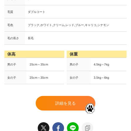
毛質
ダブルコート
毛色
ブラック,ホワイト,クリーム,レッド,ブルー,キャリコ,シナモン
毛の長さ
長毛
体高
体重
男の子
25cm～35cm
男の子
4.5kg～7kg
女の子
25cm～35cm
女の子
3.5kg～6kg
詳細を見る