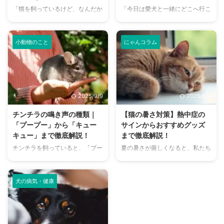
「猫を飼っているけど、なんだか
「今日は愛犬と一緒にどこへ行こ
部屋が臭い気がする…」そんなお
う？」とお悩みではありません
悩みはありませんか？猫との暮ら
か？大阪には、広大な敷地でのび
しは幸せで満ちていますが、独特
のびと遊べるドッグランから、都
小動物のこと
にゃんコラム
のにおいが気になるという飼い主
心でアクセスしやすい便利な施設
さんは少なくありません。 特
まで、魅力的なドッグランがたく
に、来客時などは「うちのにお
さんあります。 しかし、「初め
い、大丈夫かな？」と不安に感じ
てドッグランに行くから不安」
てしまうこともあるでしょう。
「どの施設が愛犬に合っているか
2025/9/9
2025/9/9
この記事では、猫のにおいの原因
わからない」という方も多いので
を根本から突き止め、トイレ、
はないでしょうか。 この記事で
チンチラの鳴き声の種類｜
【猫の暑さ対策】熱中症の
体、部屋など、場所別に具体的な
は、大阪府内にある人気のドッグ
「プープー」から「キュー
サインからおすすめグッズ
消臭対策を徹底的に解説します。
ランを厳選し、料金、広さ、利用
キュー」まで徹底解説！
まで徹底解説！
さらに、猫と飼い主さん両方にと
条件、設備など、気になる情報を
チンチラを飼っていると、「プー
夏の暑さが厳しくなると、私たち
って快適な消臭グッズの選び方ま
網羅的に解説します。 さらに、
プー」「キューキュー」など、さ
人間だけでなく、愛猫の健康も気
で、においの悩みを解決するため
ドッグランを選ぶ際のポイント
まざまな鳴き声が聞こえてくるこ
になりますよね。特に猫は汗腺が
の情報を網羅的にご紹介します。
や、初心者でも安心して利用する
とがありますよね。 チンチラは
少なく、人間のように汗をかいて
今 ...
ための ...
犬の病気・健康
犬や猫のように鳴き声で感情を表
体温を調節することが苦手なた
現するため、その鳴き声の意味を
め、熱中症になりやすい動物で
理解することは、愛チンチラとの
す。 この記事では、猫の熱中症
関係を深める上で非常に大切で
の初期サインから、エアコンを使