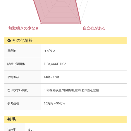
その他情報
原産地
イギリス
猫種公認団体
FIFe,GCCF,TICA
平均寿命
14歳～17歳
なりやすい病気
下部尿路疾患,腎臓疾患,肥満,肥大型心筋症
参考価格
20万円～50万円
被毛
抜け毛
多い