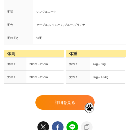
毛質
シングルコート
毛色
セーブル,シャンパン,ブルー,プラチナ
毛の長さ
短毛
体高
体重
男の子
20cm～25cm
男の子
4kg～6kg
女の子
20cm～25cm
女の子
3kg～4.5kg
詳細を見る