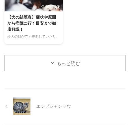
す。 この記事では、チンチラの
わずにできる効果的な暑さ対策、
2025/9/9
代表的な鳴き声の種類とその意味
快適に過ごせるひんやりグッズの
を詳しく解説します。 さらに、
選び方まで、詳しく解説します。
【犬の結膜炎】症状や原因
鳴き声からわかるストレスや病気
さらに、留守番中の注意点や、猫
から病院に行く目安まで徹
のサイン、チンチラが鳴く理由を
が本当に喜ぶ暑さ対策について、
底解説！
理解して良好な関係を築くための
当メディアの編集部が実際に試し
愛犬の目が赤く充血していたり、
ヒントもご紹介します。 この記
た体験談もご紹介します。この記
涙がたくさん出ていたりすると、
事を読んで、愛チンチラの気持ち
事を読んで、愛猫が安全で快適な
心配になりますよね。その症状、
をもっと理解し、より良いコミュ
夏を過ごせるように、今からでき
もしかしたら「結膜炎」かもしれ
ニ ...
る ...
ません。結膜炎は犬によく見られ
もっと読む
る目の病気ですが、原因や症状は
さまざまです。 この記事では、
犬の結膜炎の主な症状、考えられ
る原因、そして自宅でできる簡単
なケア方法について詳しく解説し
ます。 また、「もしかして結膜
炎かも？」と思ったときに、すぐ
エジプシャンマウ
に動物病院に行くべきかどうかの
判断基準や、病院での治療内容に
ついても触れます。この記事を読
んで、愛犬の目の健康を守るため
の知識を身につけましょう。 こ