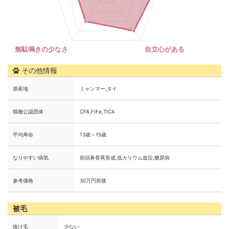
その他情報
原産地
ミャンマー,タイ
猫種公認団体
CFA,FIFe,TICA
平均寿命
13歳～15歳
なりやすい病気
前頭鼻骨異形成,低カリウム血症,糖尿病
参考価格
30万円前後
被毛
抜け毛
少ない