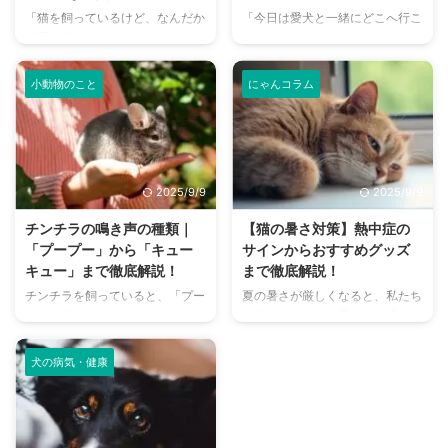
「猫を飼っているけど、なんだか
「今日は愛犬と一緒にどこへ行こ
部屋が臭い気がする…」そんなお
う？」とお悩みではありません
悩みはありませんか？猫との暮ら
か？大阪には、広大な敷地でのび
しは幸せで満ちていますが、独特
のびと遊べるドッグランから、都
小動物のこと
にゃんコラム
のにおいが気になるという飼い主
心でアクセスしやすい便利な施設
さんは少なくありません。 特
まで、魅力的なドッグランがたく
に、来客時などは「うちのにお
さんあります。 しかし、「初め
い、大丈夫かな？」と不安に感じ
てドッグランに行くから不安」
てしまうこともあるでしょう。
「どの施設が愛犬に合っているか
2025/9/9
2025/9/9
この記事では、猫のにおいの原因
わからない」という方も多いので
を根本から突き止め、トイレ、
はないでしょうか。 この記事で
チンチラの鳴き声の種類｜
【猫の暑さ対策】熱中症の
体、部屋など、場所別に具体的な
は、大阪府内にある人気のドッグ
「プープー」から「キュー
サインからおすすめグッズ
消臭対策を徹底的に解説します。
ランを厳選し、料金、広さ、利用
キュー」まで徹底解説！
まで徹底解説！
さらに、猫と飼い主さん両方にと
条件、設備など、気になる情報を
チンチラを飼っていると、「プー
夏の暑さが厳しくなると、私たち
って快適な消臭グッズの選び方ま
網羅的に解説します。 さらに、
プー」「キューキュー」など、さ
人間だけでなく、愛猫の健康も気
で、においの悩みを解決するため
ドッグランを選ぶ際のポイント
まざまな鳴き声が聞こえてくるこ
になりますよね。特に猫は汗腺が
の情報を網羅的にご紹介します。
や、初心者でも安心して利用する
とがありますよね。 チンチラは
少なく、人間のように汗をかいて
今 ...
ための ...
犬の病気・健康
犬や猫のように鳴き声で感情を表
体温を調節することが苦手なた
現するため、その鳴き声の意味を
め、熱中症になりやすい動物で
理解することは、愛チンチラとの
す。 この記事では、猫の熱中症
関係を深める上で非常に大切で
の初期サインから、エアコンを使