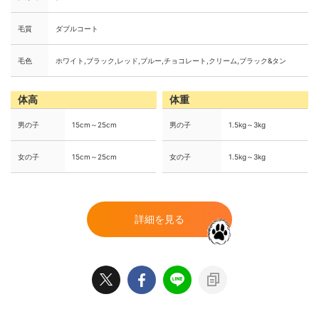
毛質
ダブルコート
毛色
ホワイト,ブラック,レッド,ブルー,チョコレート,クリーム,ブラック&タン
体高
体重
男の子
15cm～25cm
男の子
1.5kg～3kg
女の子
15cm～25cm
女の子
1.5kg～3kg
詳細を見る