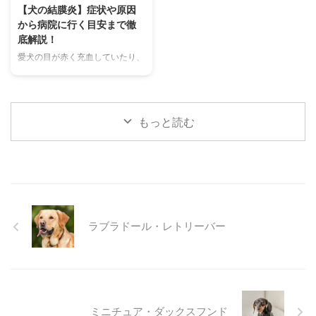
を詳しく解説します。 さらに、
選び方まで、詳しく解説します。
【犬の結膜炎】症状や原因
鳴き声からわかるストレスや病気
さらに、留守番中の注意点や、猫
から病院に行く目安まで徹
のサイン、チンチラが鳴く理由を
が本当に喜ぶ暑さ対策について、
底解説！
理解して良好な関係を築くための
当メディアの編集部が実際に試し
愛犬の目が赤く充血していたり、
ヒントもご紹介します。 この記
た体験談もご紹介します。この記
涙がたくさん出ていたりすると、
事を読んで、愛チンチラの気持ち
事を読んで、愛猫が安全で快適な
心配になりますよね。その症状、
をもっと理解し、より良いコミュ
夏を過ごせるように、今からでき
もしかしたら「結膜炎」かもしれ
ニ ...
る ...
ません。結膜炎は犬によく見られ
もっと読む
る目の病気ですが、原因や症状は
さまざまです。 この記事では、
犬の結膜炎の主な症状、考えられ
る原因、そして自宅でできる簡単
なケア方法について詳しく解説し
ます。 また、「もしかして結膜
炎かも？」と思ったときに、すぐ
ラブラドール・レトリーバー
に動物病院に行くべきかどうかの
判断基準や、病院での治療内容に
ついても触れます。この記事を読
んで、愛犬の目の健康を守るため
の知識を身につけましょう。 こ
...
ミニチュア・ダックスフンド