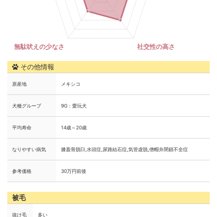
その他情報
原産地
メキシコ
犬種グループ
9G：愛玩犬
平均寿命
14歳～20歳
なりやすい病気
膝蓋骨脱臼,水頭症,尿路結石症,気管虚脱,僧帽弁閉鎖不全症
参考価格
30万円前後
被毛
抜け毛
多い