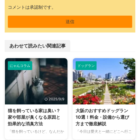
コメントは承認制です。
あわせて読みたい関連記事
にゃんコラム
ドッグラン
2025/9/9
2025/9/9
猫を飼っている家は臭い？
大阪のおすすめドッグラン
家や部屋が臭くなる原因と
10選！料金・設備から選び
効果的な消臭方法
方まで徹底解説
「猫を飼っているけど、なんだか
「今日は愛犬と一緒にどこへ行こ
部屋が臭い気がする…」そんなお
う？」とお悩みではありません