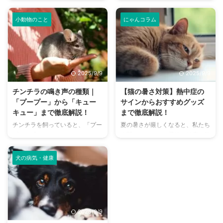
悩みはありませんか？猫との暮ら
か？大阪には、広大な敷地でのび
しは幸せで満ちていますが、独特
のびと遊べるドッグランから、都
小動物のこと
にゃんコラム
のにおいが気になるという飼い主
心でアクセスしやすい便利な施設
さんは少なくありません。 特
まで、魅力的なドッグランがたく
に、来客時などは「うちのにお
さんあります。 しかし、「初め
い、大丈夫かな？」と不安に感じ
てドッグランに行くから不安」
てしまうこともあるでしょう。
「どの施設が愛犬に合っているか
2025/9/9
2025/9/9
この記事では、猫のにおいの原因
わからない」という方も多いので
を根本から突き止め、トイレ、
はないでしょうか。 この記事で
チンチラの鳴き声の種類｜
【猫の暑さ対策】熱中症の
体、部屋など、場所別に具体的な
は、大阪府内にある人気のドッグ
「プープー」から「キュー
サインからおすすめグッズ
消臭対策を徹底的に解説します。
ランを厳選し、料金、広さ、利用
キュー」まで徹底解説！
まで徹底解説！
さらに、猫と飼い主さん両方にと
条件、設備など、気になる情報を
チンチラを飼っていると、「プー
夏の暑さが厳しくなると、私たち
って快適な消臭グッズの選び方ま
網羅的に解説します。 さらに、
プー」「キューキュー」など、さ
人間だけでなく、愛猫の健康も気
で、においの悩みを解決するため
ドッグランを選ぶ際のポイント
まざまな鳴き声が聞こえてくるこ
になりますよね。特に猫は汗腺が
の情報を網羅的にご紹介します。
や、初心者でも安心して利用する
とがありますよね。 チンチラは
少なく、人間のように汗をかいて
今 ...
ための ...
犬の病気・健康
犬や猫のように鳴き声で感情を表
体温を調節することが苦手なた
現するため、その鳴き声の意味を
め、熱中症になりやすい動物で
理解することは、愛チンチラとの
す。 この記事では、猫の熱中症
関係を深める上で非常に大切で
の初期サインから、エアコンを使
す。 この記事では、チンチラの
わずにできる効果的な暑さ対策、
2025/9/9
代表的な鳴き声の種類とその意味
快適に過ごせるひんやりグッズの