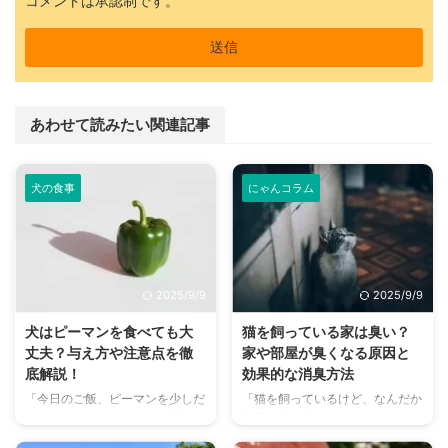
コメントは承認制です。
あわせて読みたい関連記事
犬の食事
にゃんコラム
2025/9/9
2025/9/9
犬はピーマンを食べても大
猫を飼っている家は臭い？
丈夫？与え方や注意点を徹
家や部屋が臭くなる原因と
底解説！
効果的な消臭方法
「今日のご飯、ピーマンを少しだ
「猫を飼っているけど、なんだか
けあげても大丈夫かな？」愛犬と
部屋が臭い気がする…」そんなお
一緒に食卓を囲む際、そんな疑問
悩みはありませんか？猫との暮ら