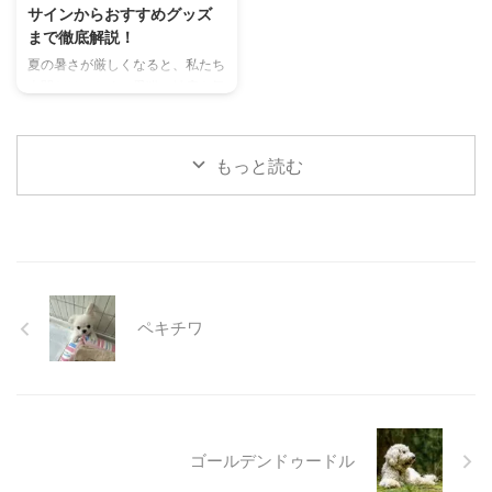
は、大阪府内にある人気のドッグ
鳴き声からわかるストレスや病気
サインからおすすめグッズ
ランを厳選し、料金、広さ、利用
のサイン、チンチラが鳴く理由を
まで徹底解説！
条件、設備など、気になる情報を
理解して良好な関係を築くための
夏の暑さが厳しくなると、私たち
網羅的に解説します。 さらに、
ヒントもご紹介します。 この記
人間だけでなく、愛猫の健康も気
ドッグランを選ぶ際のポイント
事を読んで、愛チンチラの気持ち
になりますよね。特に猫は汗腺が
や、初心者でも安心して利用する
をもっと理解し、より良いコミュ
少なく、人間のように汗をかいて
ための ...
ニ ...
体温を調節することが苦手なた
もっと読む
め、熱中症になりやすい動物で
す。 この記事では、猫の熱中症
の初期サインから、エアコンを使
わずにできる効果的な暑さ対策、
快適に過ごせるひんやりグッズの
選び方まで、詳しく解説します。
さらに、留守番中の注意点や、猫
ペキチワ
が本当に喜ぶ暑さ対策について、
当メディアの編集部が実際に試し
た体験談もご紹介します。この記
事を読んで、愛猫が安全で快適な
夏を過ごせるように、今からでき
る ...
ゴールデンドゥードル