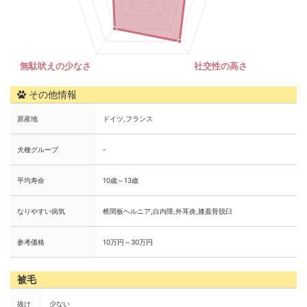
その他情報
原産地
ドイツ,フランス
犬種グループ
-
平均寿命
10歳～13歳
なりやすい病気
椎間板ヘルニア,白内障,外耳炎,膝蓋骨脱臼
参考価格
10万円～30万円
被毛
抜け
少ない