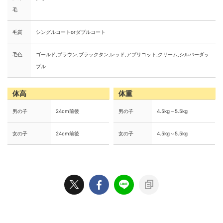
毛
毛質
シングルコートorダブルコート
毛色
ゴールド,ブラウン,ブラックタン,レッド,アプリコット,クリーム,シルバーダッ
プル
体高
体重
男の子
24cm前後
男の子
4.5kg～5.5kg
女の子
24cm前後
女の子
4.5kg～5.5kg