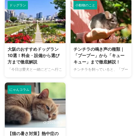
を持ったことはありませんか？
しは幸せで満ちていますが、独特
ドッグラン
小動物のこと
ピーマンは人間にとって栄養豊富
のにおいが気になるという飼い主
な野菜ですが、犬に与えても安全
さんは少なくありません。 特
なのか、どのような栄養素がある
に、来客時などは「うちのにお
のか、そして適切な与え方はある
い、大丈夫かな？」と不安に感じ
のか、気になる飼い主さんは多い
てしまうこともあるでしょう。
2025/9/9
2025/9/9
でしょう。 この記事では、犬が
この記事では、猫のにおいの原因
ピーマンを食べることの安全性
を根本から突き止め、トイレ、
大阪のおすすめドッグラン
チンチラの鳴き声の種類｜
や、含まれる栄養素、そしてメリ
体、部屋など、場所別に具体的な
10選！料金・設備から選び
「プープー」から「キュー
ット・デメリットを詳しく解説し
消臭対策を徹底的に解説します。
方まで徹底解説
キュー」まで徹底解説！
ます。 さらに、ピーマンを愛犬
さらに、猫と飼い主さん両方にと
「今日は愛犬と一緒にどこへ行こ
チンチラを飼っていると、「プー
に与える際の適切な量や調理方
って快適な消臭グッズの選び方ま
う？」とお悩みではありません
プー」「キューキュー」など、さ
法、注意すべき点についてもご紹
で、においの悩みを解決するため
か？大阪には、広大な敷地でのび
まざまな鳴き声が聞こえてくるこ
介します。 この記事の結論 犬に
の情報を網羅的にご紹介します。
のびと遊べるドッグランから、都
とがありますよね。 チンチラは
ピ ...
今 ...
にゃんコラム
心でアクセスしやすい便利な施設
犬や猫のように鳴き声で感情を表
まで、魅力的なドッグランがたく
現するため、その鳴き声の意味を
さんあります。 しかし、「初め
理解することは、愛チンチラとの
てドッグランに行くから不安」
関係を深める上で非常に大切で
「どの施設が愛犬に合っているか
す。 この記事では、チンチラの
2025/9/9
わからない」という方も多いので
代表的な鳴き声の種類とその意味
はないでしょうか。 この記事で
を詳しく解説します。 さらに、
【猫の暑さ対策】熱中症の