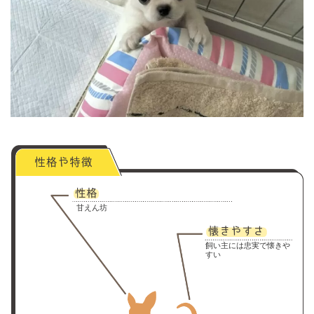
甘えん坊
飼い主には忠実で懐きや
すい