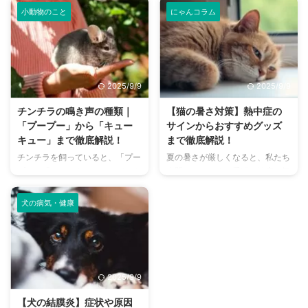
しは幸せで満ちていますが、独特
のびと遊べるドッグランから、都
小動物のこと
にゃんコラム
のにおいが気になるという飼い主
心でアクセスしやすい便利な施設
さんは少なくありません。 特
まで、魅力的なドッグランがたく
に、来客時などは「うちのにお
さんあります。 しかし、「初め
い、大丈夫かな？」と不安に感じ
てドッグランに行くから不安」
てしまうこともあるでしょう。
「どの施設が愛犬に合っているか
2025/9/9
2025/9/9
この記事では、猫のにおいの原因
わからない」という方も多いので
を根本から突き止め、トイレ、
はないでしょうか。 この記事で
チンチラの鳴き声の種類｜
【猫の暑さ対策】熱中症の
体、部屋など、場所別に具体的な
は、大阪府内にある人気のドッグ
「プープー」から「キュー
サインからおすすめグッズ
消臭対策を徹底的に解説します。
ランを厳選し、料金、広さ、利用
キュー」まで徹底解説！
まで徹底解説！
さらに、猫と飼い主さん両方にと
条件、設備など、気になる情報を
チンチラを飼っていると、「プー
夏の暑さが厳しくなると、私たち
って快適な消臭グッズの選び方ま
網羅的に解説します。 さらに、
プー」「キューキュー」など、さ
人間だけでなく、愛猫の健康も気
で、においの悩みを解決するため
ドッグランを選ぶ際のポイント
まざまな鳴き声が聞こえてくるこ
になりますよね。特に猫は汗腺が
の情報を網羅的にご紹介します。
や、初心者でも安心して利用する
とがありますよね。 チンチラは
少なく、人間のように汗をかいて
今 ...
ための ...
犬の病気・健康
犬や猫のように鳴き声で感情を表
体温を調節することが苦手なた
現するため、その鳴き声の意味を
め、熱中症になりやすい動物で
理解することは、愛チンチラとの
す。 この記事では、猫の熱中症
関係を深める上で非常に大切で
の初期サインから、エアコンを使
す。 この記事では、チンチラの
わずにできる効果的な暑さ対策、
2025/9/9
代表的な鳴き声の種類とその意味
快適に過ごせるひんやりグッズの
を詳しく解説します。 さらに、
選び方まで、詳しく解説します。
【犬の結膜炎】症状や原因