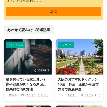
コメントは承認制です。
あわせて読みたい関連記事
にゃんコラム
ドッグラン
2025/9/9
2025/9/9
猫を飼っている家は臭い？
大阪のおすすめドッグラン
家や部屋が臭くなる原因と
10選！料金・設備から選び
効果的な消臭方法
方まで徹底解説
「猫を飼っているけど、なんだか
「今日は愛犬と一緒にどこへ行こ
部屋が臭い気がする…」そんなお
う？」とお悩みではありません
悩みはありませんか？猫との暮ら
か？大阪には、広大な敷地でのび