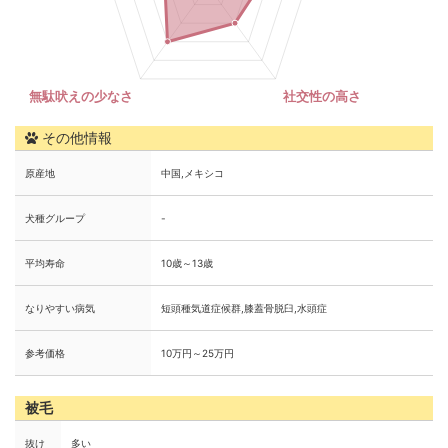
その他情報
原産地
中国,メキシコ
犬種グループ
-
平均寿命
10歳～13歳
なりやすい病気
短頭種気道症候群,膝蓋骨脱臼,水頭症
参考価格
10万円～25万円
被毛
抜け
多い