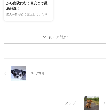
鳴き声からわかるストレスや病気
さらに、留守番中の注意点や、猫
から病院に行く目安まで徹
のサイン、チンチラが鳴く理由を
が本当に喜ぶ暑さ対策について、
底解説！
理解して良好な関係を築くための
当メディアの編集部が実際に試し
愛犬の目が赤く充血していたり、
ヒントもご紹介します。 この記
た体験談もご紹介します。この記
涙がたくさん出ていたりすると、
事を読んで、愛チンチラの気持ち
事を読んで、愛猫が安全で快適な
心配になりますよね。その症状、
をもっと理解し、より良いコミュ
夏を過ごせるように、今からでき
もしかしたら「結膜炎」かもしれ
ニ ...
る ...
ません。結膜炎は犬によく見られ
もっと読む
る目の病気ですが、原因や症状は
さまざまです。 この記事では、
犬の結膜炎の主な症状、考えられ
る原因、そして自宅でできる簡単
なケア方法について詳しく解説し
ます。 また、「もしかして結膜
炎かも？」と思ったときに、すぐ
チワマル
に動物病院に行くべきかどうかの
判断基準や、病院での治療内容に
ついても触れます。この記事を読
んで、愛犬の目の健康を守るため
の知識を身につけましょう。 こ
...
ダップー