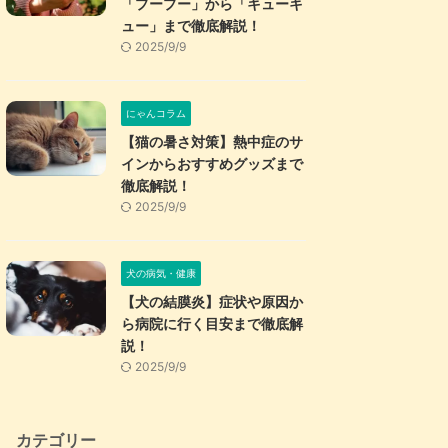
「プープー」から「キューキ
ュー」まで徹底解説！
2025/9/9
にゃんコラム
【猫の暑さ対策】熱中症のサ
インからおすすめグッズまで
徹底解説！
2025/9/9
犬の病気・健康
【犬の結膜炎】症状や原因か
ら病院に行く目安まで徹底解
説！
2025/9/9
カテゴリー