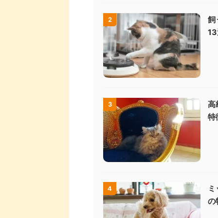
飼
2
1
高
3
特
ミ
4
の