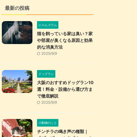
最新の投稿
にゃんコラム
猫を飼っている家は臭い？家
や部屋が臭くなる原因と効果
的な消臭方法
2025/9/9
ドッグラン
大阪のおすすめドッグラン10
選！料金・設備から選び方ま
で徹底解説
2025/9/9
小動物のこと
チンチラの鳴き声の種類｜