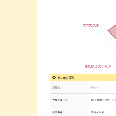
その他情報
原産地
ドイツ
犬種グループ
5G：原始的な犬・ス
平均寿命
12歳～14歳