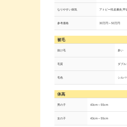
なりやすい病気
アトピー性皮膚炎,甲
参考価格
30万円～50万円
被毛
抜け毛
多い
毛質
ダブル
毛色
シルバ
体高
男の子
43cm～55cm
女の子
43cm～55cm