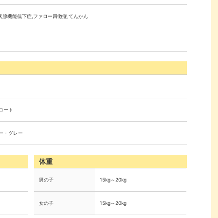
状腺機能低下症,ファロー四徴症,てんかん
コート
ー・グレー
体重
男の子
15kg～20kg
女の子
15kg～20kg