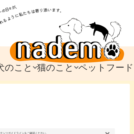
犬のこと
猫のこと
ペットフード
トフード
のお迎え
のお迎え
犬の飼育費・値段
猫の飼育費・値段
なでもごはん
犬の病気・健康
猫の病気・健康
ド
テム
テム
愛犬とお出かけ
愛猫とお出かけ
愛犬とのお別れ
愛猫とのお別れ
わ
に
コンテンツガイドラインをご確認ください。