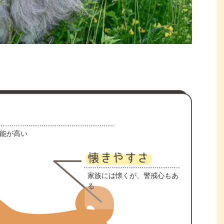
能が高い
家族には懐くが、警戒心もあ
る