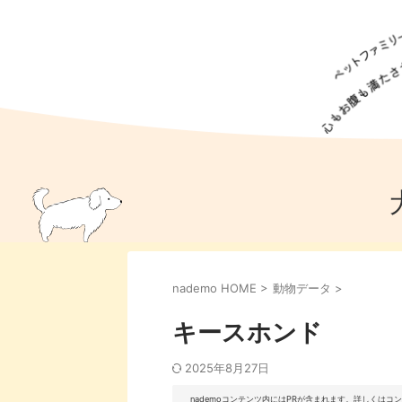
犬の食事
猫の食事
ドッグフード
犬種
猫種
キャッ
犬
猫
犬のこと
猫のこと
ペットフー
nademo HOME
>
動物データ
>
犬のしつけ
猫のしつけ
犬のアイ
猫のアイ
キースホンド
2025年8月27日
nademoコンテンツ内にはPRが含まれます。詳しくは