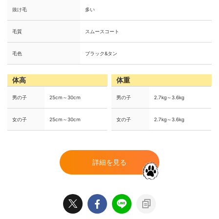
抜け毛
多い
毛質
スムースコート
毛色
ブラック&タン
体高
体重
男の子
25cm～30cm
男の子
2.7kg～3.6kg
女の子
25cm～30cm
女の子
2.7kg～3.6kg
詳細を見る