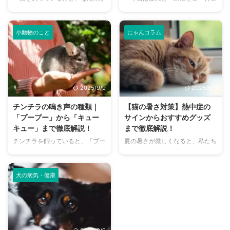
部屋が臭い気がする…」そんなお
う？」とお悩みではありません
悩みはありませんか？猫との暮ら
か？大阪には、広大な敷地でのび
しは幸せで満ちていますが、独特
のびと遊べるドッグランから、都
小動物のこと
にゃんコラム
のにおいが気になるという飼い主
心でアクセスしやすい便利な施設
さんは少なくありません。 特
まで、魅力的なドッグランがたく
に、来客時などは「うちのにお
さんあります。 しかし、「初め
い、大丈夫かな？」と不安に感じ
てドッグランに行くから不安」
てしまうこともあるでしょう。
「どの施設が愛犬に合っているか
2025/9/9
2025/9/9
この記事では、猫のにおいの原因
わからない」という方も多いので
を根本から突き止め、トイレ、
はないでしょうか。 この記事で
チンチラの鳴き声の種類｜
【猫の暑さ対策】熱中症の
体、部屋など、場所別に具体的な
は、大阪府内にある人気のドッグ
「プープー」から「キュー
サインからおすすめグッズ
消臭対策を徹底的に解説します。
ランを厳選し、料金、広さ、利用
キュー」まで徹底解説！
まで徹底解説！
さらに、猫と飼い主さん両方にと
条件、設備など、気になる情報を
チンチラを飼っていると、「プー
夏の暑さが厳しくなると、私たち
って快適な消臭グッズの選び方ま
網羅的に解説します。 さらに、
プー」「キューキュー」など、さ
人間だけでなく、愛猫の健康も気
で、においの悩みを解決するため
ドッグランを選ぶ際のポイント
まざまな鳴き声が聞こえてくるこ
になりますよね。特に猫は汗腺が
の情報を網羅的にご紹介します。
や、初心者でも安心して利用する
とがありますよね。 チンチラは
少なく、人間のように汗をかいて
今 ...
ための ...
犬の病気・健康
犬や猫のように鳴き声で感情を表
体温を調節することが苦手なた
現するため、その鳴き声の意味を
め、熱中症になりやすい動物で
理解することは、愛チンチラとの
す。 この記事では、猫の熱中症
関係を深める上で非常に大切で
の初期サインから、エアコンを使
す。 この記事では、チンチラの
わずにできる効果的な暑さ対策、