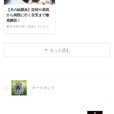
2025/9/9
代表的な鳴き声の種類とその意味
快適に過ごせるひんやりグッズの
を詳しく解説します。 さらに、
選び方まで、詳しく解説します。
【犬の結膜炎】症状や原因
鳴き声からわかるストレスや病気
さらに、留守番中の注意点や、猫
から病院に行く目安まで徹
のサイン、チンチラが鳴く理由を
が本当に喜ぶ暑さ対策について、
底解説！
理解して良好な関係を築くための
当メディアの編集部が実際に試し
愛犬の目が赤く充血していたり、
ヒントもご紹介します。 この記
た体験談もご紹介します。この記
涙がたくさん出ていたりすると、
事を読んで、愛チンチラの気持ち
事を読んで、愛猫が安全で快適な
心配になりますよね。その症状、
をもっと理解し、より良いコミュ
夏を過ごせるように、今からでき
もしかしたら「結膜炎」かもしれ
ニ ...
る ...
ません。結膜炎は犬によく見られ
もっと読む
る目の病気ですが、原因や症状は
さまざまです。 この記事では、
犬の結膜炎の主な症状、考えられ
る原因、そして自宅でできる簡単
なケア方法について詳しく解説し
ます。 また、「もしかして結膜
炎かも？」と思ったときに、すぐ
キースホンド
に動物病院に行くべきかどうかの
判断基準や、病院での治療内容に
ついても触れます。この記事を読
んで、愛犬の目の健康を守るため
の知識を身につけましょう。 こ
...