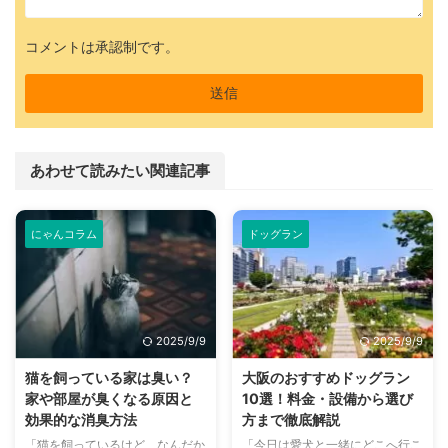
コメントは承認制です。
あわせて読みたい関連記事
にゃんコラム
ドッグラン
2025/9/9
2025/9/9
猫を飼っている家は臭い？
大阪のおすすめドッグラン
家や部屋が臭くなる原因と
10選！料金・設備から選び
効果的な消臭方法
方まで徹底解説
「猫を飼っているけど、なんだか
「今日は愛犬と一緒にどこへ行こ