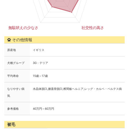
その他情報
原産地
イギリス
犬種グループ
3G：テリア
平均寿命
15歳～17歳
なりやすい病
水晶体脱臼,膝蓋骨脱臼,椎間板ヘルニア,レッグ・カルベ・ペルテス病
気
参考価格
40万円～60万円
被毛