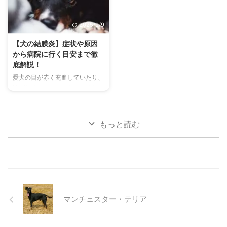
関係を深める上で非常に大切で
の初期サインから、エアコンを使
す。 この記事では、チンチラの
わずにできる効果的な暑さ対策、
2025/9/9
代表的な鳴き声の種類とその意味
快適に過ごせるひんやりグッズの
を詳しく解説します。 さらに、
選び方まで、詳しく解説します。
【犬の結膜炎】症状や原因
鳴き声からわかるストレスや病気
さらに、留守番中の注意点や、猫
から病院に行く目安まで徹
のサイン、チンチラが鳴く理由を
が本当に喜ぶ暑さ対策について、
底解説！
理解して良好な関係を築くための
当メディアの編集部が実際に試し
愛犬の目が赤く充血していたり、
ヒントもご紹介します。 この記
た体験談もご紹介します。この記
涙がたくさん出ていたりすると、
事を読んで、愛チンチラの気持ち
事を読んで、愛猫が安全で快適な
心配になりますよね。その症状、
をもっと理解し、より良いコミュ
夏を過ごせるように、今からでき
もしかしたら「結膜炎」かもしれ
ニ ...
る ...
ません。結膜炎は犬によく見られ
もっと読む
る目の病気ですが、原因や症状は
さまざまです。 この記事では、
犬の結膜炎の主な症状、考えられ
る原因、そして自宅でできる簡単
なケア方法について詳しく解説し
ます。 また、「もしかして結膜
炎かも？」と思ったときに、すぐ
マンチェスター・テリア
に動物病院に行くべきかどうかの
判断基準や、病院での治療内容に
ついても触れます。この記事を読