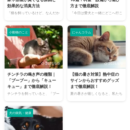
効果的な消臭方法
方まで徹底解説
「猫を飼っているけど、なんだか
「今日は愛犬と一緒にどこへ行こ
部屋が臭い気がする…」そんなお
う？」とお悩みではありません
悩みはありませんか？猫との暮ら
か？大阪には、広大な敷地でのび
しは幸せで満ちていますが、独特
のびと遊べるドッグランから、都
小動物のこと
にゃんコラム
のにおいが気になるという飼い主
心でアクセスしやすい便利な施設
さんは少なくありません。 特
まで、魅力的なドッグランがたく
に、来客時などは「うちのにお
さんあります。 しかし、「初め
い、大丈夫かな？」と不安に感じ
てドッグランに行くから不安」
てしまうこともあるでしょう。
「どの施設が愛犬に合っているか
2025/9/9
2025/9/9
この記事では、猫のにおいの原因
わからない」という方も多いので
を根本から突き止め、トイレ、
はないでしょうか。 この記事で
チンチラの鳴き声の種類｜
【猫の暑さ対策】熱中症の
体、部屋など、場所別に具体的な
は、大阪府内にある人気のドッグ
「プープー」から「キュー
サインからおすすめグッズ
消臭対策を徹底的に解説します。
ランを厳選し、料金、広さ、利用
キュー」まで徹底解説！
まで徹底解説！
さらに、猫と飼い主さん両方にと
条件、設備など、気になる情報を
チンチラを飼っていると、「プー
夏の暑さが厳しくなると、私たち
って快適な消臭グッズの選び方ま
網羅的に解説します。 さらに、
プー」「キューキュー」など、さ
人間だけでなく、愛猫の健康も気
で、においの悩みを解決するため
ドッグランを選ぶ際のポイント
まざまな鳴き声が聞こえてくるこ
になりますよね。特に猫は汗腺が
の情報を網羅的にご紹介します。
や、初心者でも安心して利用する
とがありますよね。 チンチラは
少なく、人間のように汗をかいて
今 ...
ための ...
犬の病気・健康
犬や猫のように鳴き声で感情を表
体温を調節することが苦手なた
現するため、その鳴き声の意味を
め、熱中症になりやすい動物で
理解することは、愛チンチラとの
す。 この記事では、猫の熱中症