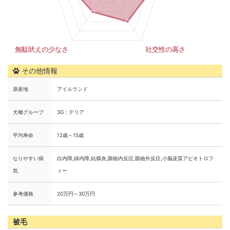
その他情報
原産地
アイルランド
犬種グループ
3G：テリア
平均寿命
12歳～15歳
なりやすい病
白内障,緑内障,結膜炎,眼瞼内反症,眼瞼外反症,小脳皮質アビオトロフ
気
ィー
参考価格
20万円～30万円
被毛