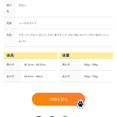
抜け
少ない
毛
毛質
シングルコート
毛色
ブラック,ブルー,グレー,ブルー&ブラック,ブルー&シルバー,ブルー&グレー,シ
ルバー
体高
体重
男の子
45.5cm～49.5cm
男の子
15kg～18kg
女の子
44.5cm～48cm
女の子
10kg～13kg
詳細を見る