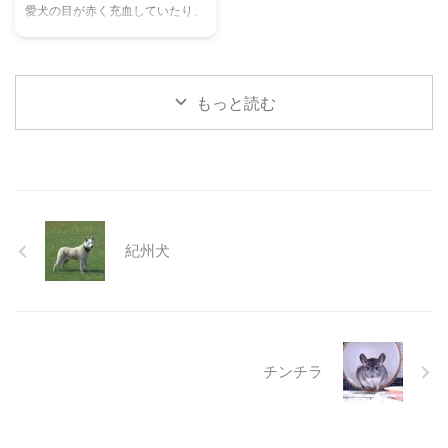
愛犬の目が赤く充血していたり、
ヒントもご紹介します。 この記
た体験談もご紹介します。この記
涙がたくさん出ていたりすると、
事を読んで、愛チンチラの気持ち
事を読んで、愛猫が安全で快適な
心配になりますよね。その症状、
をもっと理解し、より良いコミュ
夏を過ごせるように、今からでき
もしかしたら「結膜炎」かもしれ
ニ ...
る ...
ません。結膜炎は犬によく見られ
もっと読む
る目の病気ですが、原因や症状は
さまざまです。 この記事では、
犬の結膜炎の主な症状、考えられ
る原因、そして自宅でできる簡単
なケア方法について詳しく解説し
ます。 また、「もしかして結膜
炎かも？」と思ったときに、すぐ
紀州犬
に動物病院に行くべきかどうかの
判断基準や、病院での治療内容に
ついても触れます。この記事を読
んで、愛犬の目の健康を守るため
の知識を身につけましょう。 こ
...
チンチラ