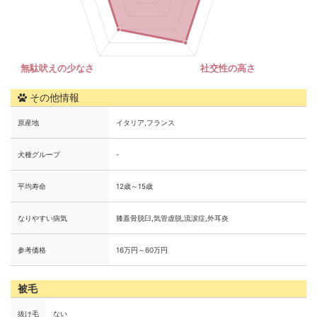
その他情報
原産地
イタリア,フランス
犬種グループ
-
平均寿命
12歳～15歳
なりやすい病気
膝蓋骨脱臼,気管虚脱,流涙症,外耳炎
参考価格
16万円～60万円
被毛
抜け毛
ない