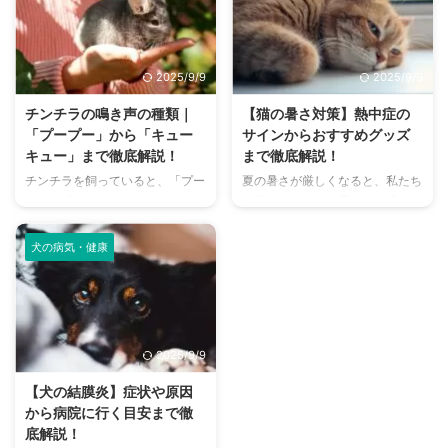
さんは少なくありません。 特
まで、魅力的なドッグランがたく
に、来客時などは「うちのにお
さんあります。 しかし、「初め
い、大丈夫かな？」と不安に感じ
てドッグランに行くから不安」
てしまうこともあるでしょう。
「どの施設が愛犬に合っているか
2025/9/9
2025/9/9
この記事では、猫のにおいの原因
わからない」という方も多いので
を根本から突き止め、トイレ、
はないでしょうか。 この記事で
チンチラの鳴き声の種類｜
【猫の暑さ対策】熱中症の
体、部屋など、場所別に具体的な
は、大阪府内にある人気のドッグ
「プープー」から「キュー
サインからおすすめグッズ
消臭対策を徹底的に解説します。
ランを厳選し、料金、広さ、利用
キュー」まで徹底解説！
まで徹底解説！
さらに、猫と飼い主さん両方にと
条件、設備など、気になる情報を
チンチラを飼っていると、「プー
夏の暑さが厳しくなると、私たち
って快適な消臭グッズの選び方ま
網羅的に解説します。 さらに、
プー」「キューキュー」など、さ
人間だけでなく、愛猫の健康も気
で、においの悩みを解決するため
ドッグランを選ぶ際のポイント
まざまな鳴き声が聞こえてくるこ
になりますよね。特に猫は汗腺が
の情報を網羅的にご紹介します。
や、初心者でも安心して利用する
とがありますよね。 チンチラは
少なく、人間のように汗をかいて
今 ...
ための ...
犬の病気・健康
犬や猫のように鳴き声で感情を表
体温を調節することが苦手なた
現するため、その鳴き声の意味を
め、熱中症になりやすい動物で
理解することは、愛チンチラとの
す。 この記事では、猫の熱中症
関係を深める上で非常に大切で
の初期サインから、エアコンを使
す。 この記事では、チンチラの
わずにできる効果的な暑さ対策、
2025/9/9
代表的な鳴き声の種類とその意味
快適に過ごせるひんやりグッズの
を詳しく解説します。 さらに、
選び方まで、詳しく解説します。
【犬の結膜炎】症状や原因
鳴き声からわかるストレスや病気
さらに、留守番中の注意点や、猫
から病院に行く目安まで徹
のサイン、チンチラが鳴く理由を
が本当に喜ぶ暑さ対策について、
底解説！
理解して良好な関係を築くための
当メディアの編集部が実際に試し