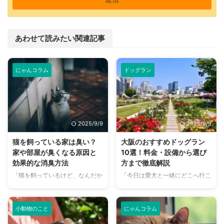
あわせて読みたい関連記事
にゃんコラム
ドッグラン
2025/9/9
2025/9/9
猫を飼っている家は臭い？
大阪のおすすめドッグラン
家や部屋が臭くなる原因と
10選！料金・設備から選び
効果的な消臭方法
方まで徹底解説
「猫を飼っているけど、なんだか
「今日は愛犬と一緒にどこへ行こ
部屋が臭い気がする…」そんなお
う？」とお悩みではありません
悩みはありませんか？猫との暮ら
か？大阪には、広大な敷地でのび
しは幸せで満ちていますが、独特
のびと遊べるドッグランから、都
小動物のこと
にゃんコラム
のにおいが気になるという飼い主
心でアクセスしやすい便利な施設