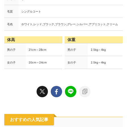
毛質
シングルコート
毛色
ホワイト,レッド,ブラック,ブラウン,グレー,シルバー,アプリコット,クリーム
体高
体重
男の子
21cm～28cm
男の子
2.5kg～4kg
女の子
20cm～24cm
女の子
2.5kg～4kg
おすすめの人気記事