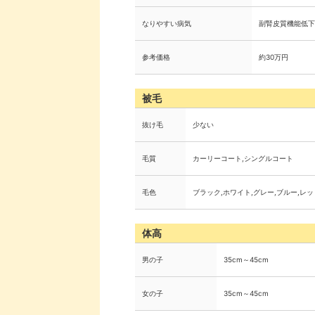
なりやすい病気
副腎皮質機能低下
参考価格
約30万円
被毛
抜け毛
少ない
毛質
カーリーコート,シングルコート
毛色
ブラック,ホワイト,グレー,ブルー,レッ
体高
男の子
35cm～45cm
女の子
35cm～45cm