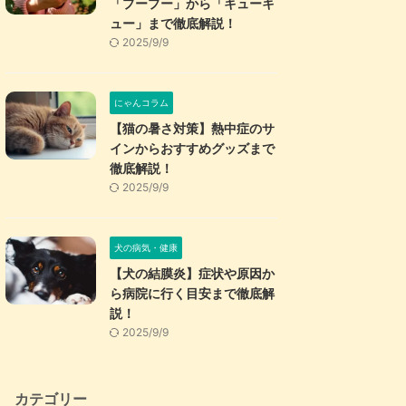
「プープー」から「キューキ
ュー」まで徹底解説！
2025/9/9
にゃんコラム
【猫の暑さ対策】熱中症のサ
インからおすすめグッズまで
徹底解説！
2025/9/9
犬の病気・健康
【犬の結膜炎】症状や原因か
ら病院に行く目安まで徹底解
説！
2025/9/9
カテゴリー