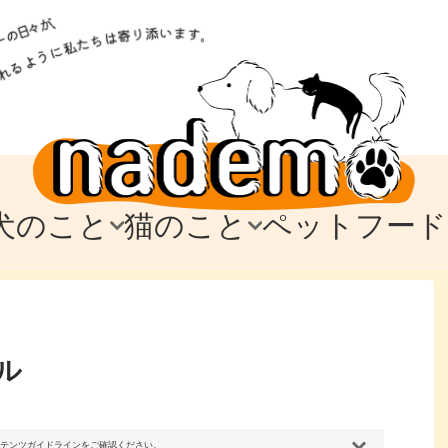
犬のこと
猫のこと
ペットフード
トフード
のお迎え
のお迎え
犬の飼育費・値段
猫の飼育費・値段
なでもごはん
犬の病気・健康
猫の病気・健康
ド
テム
テム
愛犬とお出かけ
愛猫とお出かけ
愛犬とのお別れ
愛猫とのお別れ
わ
に
ル
コンテンツガイドラインをご確認ください。