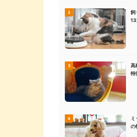
飼
2
1
高
3
特
ミ
4
の