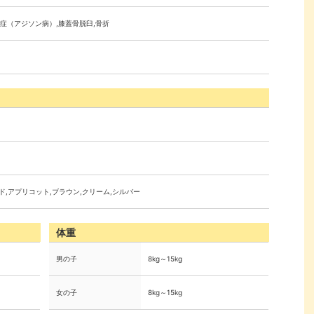
症（アジソン病）,膝蓋骨脱臼,骨折
ド,アプリコット,ブラウン,クリーム,シルバー
体重
男の子
8kg～15kg
女の子
8kg～15kg