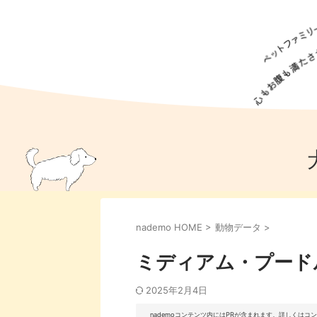
犬の食事
猫の食事
ドッグフード
犬種
猫種
キャッ
犬
猫
犬のこと
猫のこと
ペットフー
nademo HOME
>
動物データ
>
犬のしつけ
猫のしつけ
犬のアイ
猫のアイ
ミディアム・プード
2025年2月4日
nademoコンテンツ内にはPRが含まれます。詳しくは