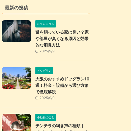
最新の投稿
にゃんコラム
猫を飼っている家は臭い？家
や部屋が臭くなる原因と効果
的な消臭方法
2025/9/9
ドッグラン
大阪のおすすめドッグラン10
選！料金・設備から選び方ま
で徹底解説
2025/9/9
小動物のこと
チンチラの鳴き声の種類｜