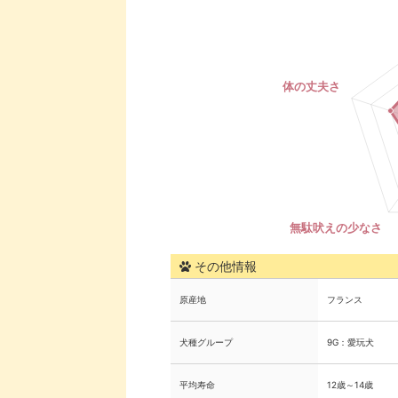
その他情報
原産地
フランス
犬種グループ
9G：愛玩犬
平均寿命
12歳～14歳