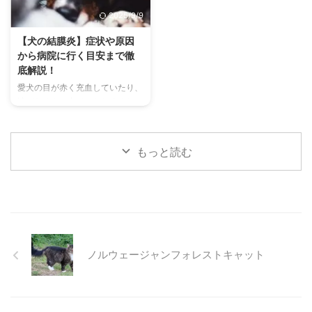
す。 この記事では、チンチラの
わずにできる効果的な暑さ対策、
2025/9/9
代表的な鳴き声の種類とその意味
快適に過ごせるひんやりグッズの
を詳しく解説します。 さらに、
選び方まで、詳しく解説します。
【犬の結膜炎】症状や原因
鳴き声からわかるストレスや病気
さらに、留守番中の注意点や、猫
から病院に行く目安まで徹
のサイン、チンチラが鳴く理由を
が本当に喜ぶ暑さ対策について、
底解説！
理解して良好な関係を築くための
当メディアの編集部が実際に試し
愛犬の目が赤く充血していたり、
ヒントもご紹介します。 この記
た体験談もご紹介します。この記
涙がたくさん出ていたりすると、
事を読んで、愛チンチラの気持ち
事を読んで、愛猫が安全で快適な
心配になりますよね。その症状、
をもっと理解し、より良いコミュ
夏を過ごせるように、今からでき
もしかしたら「結膜炎」かもしれ
ニ ...
る ...
ません。結膜炎は犬によく見られ
もっと読む
る目の病気ですが、原因や症状は
さまざまです。 この記事では、
犬の結膜炎の主な症状、考えられ
る原因、そして自宅でできる簡単
なケア方法について詳しく解説し
ます。 また、「もしかして結膜
炎かも？」と思ったときに、すぐ
ノルウェージャンフォレストキャット
に動物病院に行くべきかどうかの
判断基準や、病院での治療内容に
ついても触れます。この記事を読
んで、愛犬の目の健康を守るため
の知識を身につけましょう。 こ