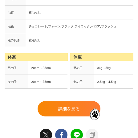
毛質
被毛なし
毛色
チョコレート,フォーン,ブラック,ライラック,ベロア,ブラッシュ
毛の長さ
被毛なし
体高
体重
男の子
20cm～35cm
男の子
3kg～5kg
女の子
20cm～35cm
女の子
2.5kg～4.5kg
詳細を見る