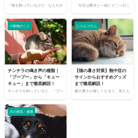
「猫を飼っているけど、なんだか
「今日は愛犬と一緒にどこへ行こ
部屋が臭い気がする…」そんなお
う？」とお悩みではありません
悩みはありませんか？猫との暮ら
か？大阪には、広大な敷地でのび
しは幸せで満ちていますが、独特
のびと遊べるドッグランから、都
小動物のこと
にゃんコラム
のにおいが気になるという飼い主
心でアクセスしやすい便利な施設
さんは少なくありません。 特
まで、魅力的なドッグランがたく
に、来客時などは「うちのにお
さんあります。 しかし、「初め
い、大丈夫かな？」と不安に感じ
てドッグランに行くから不安」
てしまうこともあるでしょう。
「どの施設が愛犬に合っているか
2025/9/9
2025/9/9
この記事では、猫のにおいの原因
わからない」という方も多いので
を根本から突き止め、トイレ、
はないでしょうか。 この記事で
チンチラの鳴き声の種類｜
【猫の暑さ対策】熱中症の
体、部屋など、場所別に具体的な
は、大阪府内にある人気のドッグ
「プープー」から「キュー
サインからおすすめグッズ
消臭対策を徹底的に解説します。
ランを厳選し、料金、広さ、利用
キュー」まで徹底解説！
まで徹底解説！
さらに、猫と飼い主さん両方にと
条件、設備など、気になる情報を
チンチラを飼っていると、「プー
夏の暑さが厳しくなると、私たち
って快適な消臭グッズの選び方ま
網羅的に解説します。 さらに、
プー」「キューキュー」など、さ
人間だけでなく、愛猫の健康も気
で、においの悩みを解決するため
ドッグランを選ぶ際のポイント
まざまな鳴き声が聞こえてくるこ
になりますよね。特に猫は汗腺が
の情報を網羅的にご紹介します。
や、初心者でも安心して利用する
とがありますよね。 チンチラは
少なく、人間のように汗をかいて
今 ...
ための ...
犬の病気・健康
犬や猫のように鳴き声で感情を表
体温を調節することが苦手なた
現するため、その鳴き声の意味を
め、熱中症になりやすい動物で
理解することは、愛チンチラとの
す。 この記事では、猫の熱中症
関係を深める上で非常に大切で
の初期サインから、エアコンを使