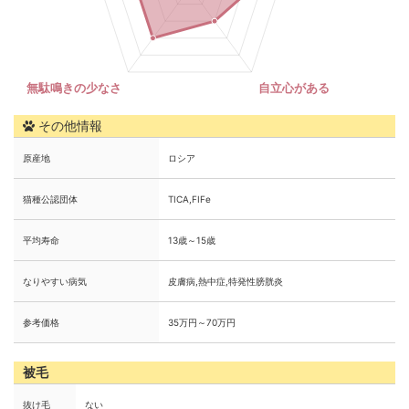
その他情報
原産地
ロシア
猫種公認団体
TICA,FIFe
平均寿命
13歳～15歳
なりやすい病気
皮膚病,熱中症,特発性膀胱炎
参考価格
35万円～70万円
被毛
抜け毛
ない