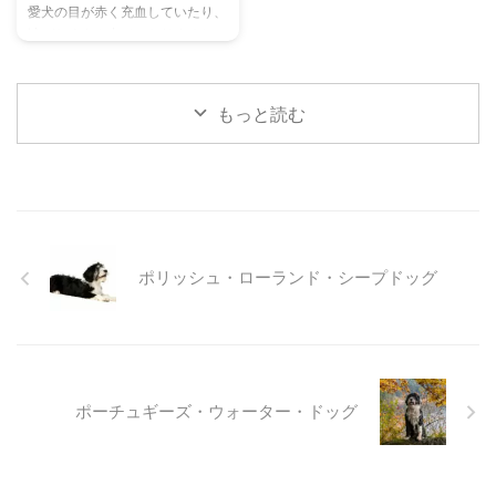
愛犬の目が赤く充血していたり、
ヒントもご紹介します。 この記
た体験談もご紹介します。この記
涙がたくさん出ていたりすると、
事を読んで、愛チンチラの気持ち
事を読んで、愛猫が安全で快適な
心配になりますよね。その症状、
をもっと理解し、より良いコミュ
夏を過ごせるように、今からでき
もしかしたら「結膜炎」かもしれ
ニ ...
る ...
ません。結膜炎は犬によく見られ
もっと読む
る目の病気ですが、原因や症状は
さまざまです。 この記事では、
犬の結膜炎の主な症状、考えられ
る原因、そして自宅でできる簡単
なケア方法について詳しく解説し
ます。 また、「もしかして結膜
炎かも？」と思ったときに、すぐ
ポリッシュ・ローランド・シープドッグ
に動物病院に行くべきかどうかの
判断基準や、病院での治療内容に
ついても触れます。この記事を読
んで、愛犬の目の健康を守るため
の知識を身につけましょう。 こ
...
ポーチュギーズ・ウォーター・ドッグ