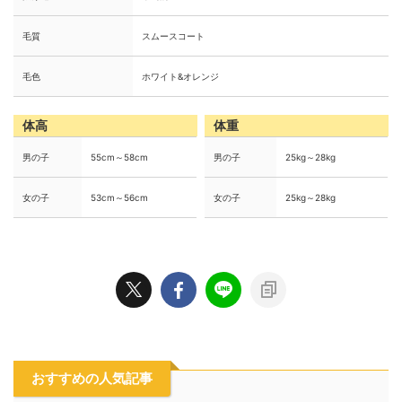
毛質
スムースコート
毛色
ホワイト&オレンジ
体高
体重
男の子
55cm～58cm
男の子
25kg～28kg
女の子
53cm～56cm
女の子
25kg～28kg
おすすめの人気記事