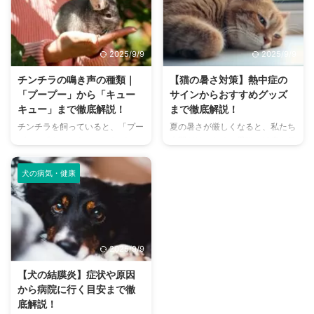
さんは少なくありません。 特
まで、魅力的なドッグランがたく
に、来客時などは「うちのにお
さんあります。 しかし、「初め
い、大丈夫かな？」と不安に感じ
てドッグランに行くから不安」
てしまうこともあるでしょう。
「どの施設が愛犬に合っているか
2025/9/9
2025/9/9
この記事では、猫のにおいの原因
わからない」という方も多いので
を根本から突き止め、トイレ、
はないでしょうか。 この記事で
チンチラの鳴き声の種類｜
【猫の暑さ対策】熱中症の
体、部屋など、場所別に具体的な
は、大阪府内にある人気のドッグ
「プープー」から「キュー
サインからおすすめグッズ
消臭対策を徹底的に解説します。
ランを厳選し、料金、広さ、利用
キュー」まで徹底解説！
まで徹底解説！
さらに、猫と飼い主さん両方にと
条件、設備など、気になる情報を
チンチラを飼っていると、「プー
夏の暑さが厳しくなると、私たち
って快適な消臭グッズの選び方ま
網羅的に解説します。 さらに、
プー」「キューキュー」など、さ
人間だけでなく、愛猫の健康も気
で、においの悩みを解決するため
ドッグランを選ぶ際のポイント
まざまな鳴き声が聞こえてくるこ
になりますよね。特に猫は汗腺が
の情報を網羅的にご紹介します。
や、初心者でも安心して利用する
とがありますよね。 チンチラは
少なく、人間のように汗をかいて
今 ...
ための ...
犬の病気・健康
犬や猫のように鳴き声で感情を表
体温を調節することが苦手なた
現するため、その鳴き声の意味を
め、熱中症になりやすい動物で
理解することは、愛チンチラとの
す。 この記事では、猫の熱中症
関係を深める上で非常に大切で
の初期サインから、エアコンを使
す。 この記事では、チンチラの
わずにできる効果的な暑さ対策、
2025/9/9
代表的な鳴き声の種類とその意味
快適に過ごせるひんやりグッズの
を詳しく解説します。 さらに、
選び方まで、詳しく解説します。
【犬の結膜炎】症状や原因
鳴き声からわかるストレスや病気
さらに、留守番中の注意点や、猫
から病院に行く目安まで徹
のサイン、チンチラが鳴く理由を
が本当に喜ぶ暑さ対策について、
底解説！
理解して良好な関係を築くための
当メディアの編集部が実際に試し