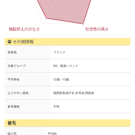
その他情報
原産地
フランス
犬種グループ
6G：嗅覚ハウンド
平均寿命
12歳～13歳
なりやすい病気
股関節形成不全,外耳炎,関節炎
参考価格
不明
被毛
抜け毛
平均的