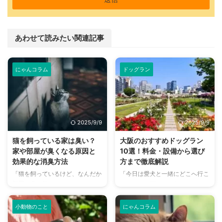
あわせて読みたい関連記事
にゃんコラム
ドッグラン
2025/9/9
2025/9/9
猫を飼っている家は臭い？
大阪のおすすめドッグラン
家や部屋が臭くなる原因と
10選！料金・設備から選び
効果的な消臭方法
方まで徹底解説
「猫を飼っているけど、なんだか
「今日は愛犬と一緒にどこへ行こ
部屋が臭い気がする…」そんなお
う？」とお悩みではありません
悩みはありませんか？猫との暮ら
か？大阪には、広大な敷地でのび
しは幸せで満ちていますが、独特
のびと遊べるドッグランから、都
小動物のこと
にゃんコラム
のにおいが気になるという飼い主
心でアクセスしやすい便利な施設