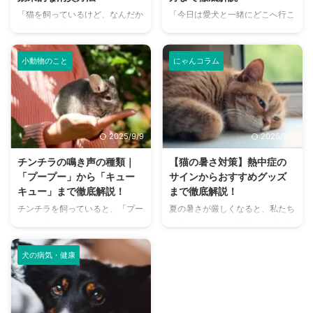
「猫を飼っているけど、なんだか
「今日は愛犬と一緒にどこへ行こ
部屋が臭い気がする…」そんなお
う？」とお悩みではありません
悩みはありませんか？猫との暮ら
か？大阪には、広大な敷地でのび
しは幸せで満ちていますが、独特
のびと遊べるドッグランから、都
小動物のこと
にゃんコラム
のにおいが気になるという飼い主
心でアクセスしやすい便利な施設
さんは少なくありません。 特
まで、魅力的なドッグランがたく
に、来客時などは「うちのにお
さんあります。 しかし、「初め
い、大丈夫かな？」と不安に感じ
てドッグランに行くから不安」
てしまうこともあるでしょう。
「どの施設が愛犬に合っているか
2025/9/9
2025/9/9
この記事では、猫のにおいの原因
わからない」という方も多いので
を根本から突き止め、トイレ、
はないでしょうか。 この記事で
チンチラの鳴き声の種類｜
【猫の暑さ対策】熱中症の
体、部屋など、場所別に具体的な
は、大阪府内にある人気のドッグ
「プープー」から「キュー
サインからおすすめグッズ
消臭対策を徹底的に解説します。
ランを厳選し、料金、広さ、利用
キュー」まで徹底解説！
まで徹底解説！
さらに、猫と飼い主さん両方にと
条件、設備など、気になる情報を
チンチラを飼っていると、「プー
夏の暑さが厳しくなると、私たち
って快適な消臭グッズの選び方ま
網羅的に解説します。 さらに、
プー」「キューキュー」など、さ
人間だけでなく、愛猫の健康も気
で、においの悩みを解決するため
ドッグランを選ぶ際のポイント
まざまな鳴き声が聞こえてくるこ
になりますよね。特に猫は汗腺が
の情報を網羅的にご紹介します。
や、初心者でも安心して利用する
とがありますよね。 チンチラは
少なく、人間のように汗をかいて
今 ...
ための ...
犬の病気・健康
犬や猫のように鳴き声で感情を表
体温を調節することが苦手なた
現するため、その鳴き声の意味を
め、熱中症になりやすい動物で
理解することは、愛チンチラとの
す。 この記事では、猫の熱中症
関係を深める上で非常に大切で
の初期サインから、エアコンを使