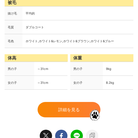
被毛
抜け毛
平均的
毛質
ダブルコート
毛色
ホワイト,ホワイト&レモン,ホワイト&ブラウン,ホワイト&ブルー
体高
体重
男の子
～31cm
男の子
9kg
女の子
～31cm
女の子
8.2kg
詳細を見る