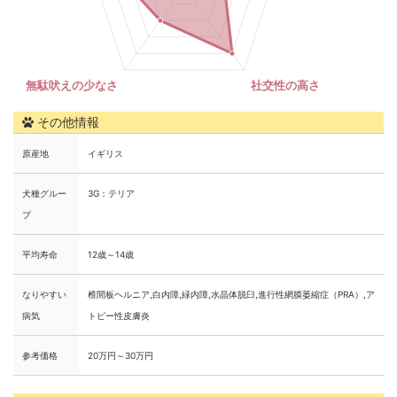
その他情報
原産地
イギリス
犬種グルー
3G：テリア
プ
平均寿命
12歳～14歳
なりやすい
椎間板ヘルニア,白内障,緑内障,水晶体脱臼,進行性網膜萎縮症（PRA）,ア
病気
トピー性皮膚炎
参考価格
20万円～30万円