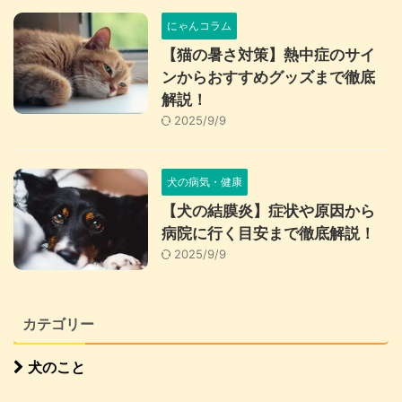
にゃんコラム
【猫の暑さ対策】熱中症のサイ
ンからおすすめグッズまで徹底
解説！
2025/9/9
犬の病気・健康
【犬の結膜炎】症状や原因から
病院に行く目安まで徹底解説！
2025/9/9
カテゴリー
犬のこと