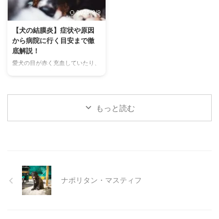
す。 この記事では、チンチラの
わずにできる効果的な暑さ対策、
2025/9/9
代表的な鳴き声の種類とその意味
快適に過ごせるひんやりグッズの
を詳しく解説します。 さらに、
選び方まで、詳しく解説します。
【犬の結膜炎】症状や原因
鳴き声からわかるストレスや病気
さらに、留守番中の注意点や、猫
から病院に行く目安まで徹
のサイン、チンチラが鳴く理由を
が本当に喜ぶ暑さ対策について、
底解説！
理解して良好な関係を築くための
当メディアの編集部が実際に試し
愛犬の目が赤く充血していたり、
ヒントもご紹介します。 この記
た体験談もご紹介します。この記
涙がたくさん出ていたりすると、
事を読んで、愛チンチラの気持ち
事を読んで、愛猫が安全で快適な
心配になりますよね。その症状、
をもっと理解し、より良いコミュ
夏を過ごせるように、今からでき
もしかしたら「結膜炎」かもしれ
ニ ...
る ...
ません。結膜炎は犬によく見られ
もっと読む
る目の病気ですが、原因や症状は
さまざまです。 この記事では、
犬の結膜炎の主な症状、考えられ
る原因、そして自宅でできる簡単
なケア方法について詳しく解説し
ます。 また、「もしかして結膜
炎かも？」と思ったときに、すぐ
ナポリタン・マスティフ
に動物病院に行くべきかどうかの
判断基準や、病院での治療内容に
ついても触れます。この記事を読
んで、愛犬の目の健康を守るため