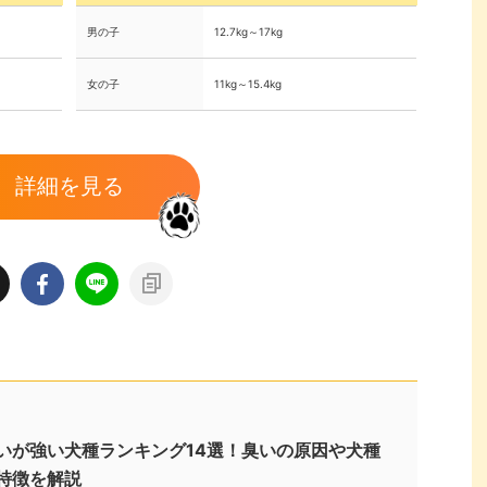
男の子
12.7kg～17kg
女の子
11kg～15.4kg
詳細を見る
いが強い犬種ランキング14選！臭いの原因や犬種
特徴を解説