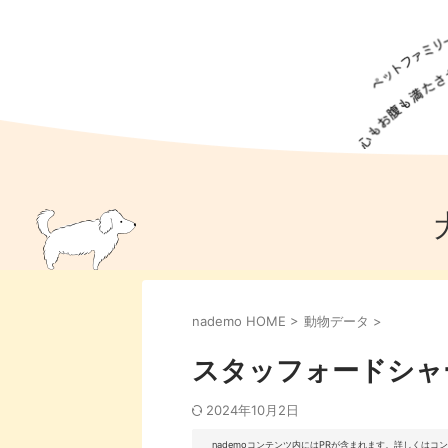
犬の食事
猫の食事
ドッグフード
犬種
猫種
キャッ
犬
猫
犬のこと
猫のこと
ペットフー
nademo HOME
>
動物データ
>
犬のしつけ
猫のしつけ
犬のアイ
猫のアイ
スタッフォードシャ
2024年10月2日
nademoコンテンツ内にはPRが含まれます。詳しくは