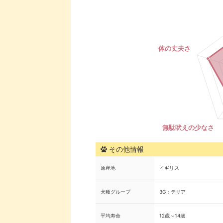
その他情報
原産地
イギリス
犬種グループ
3G：テリア
平均寿命
12歳～14歳