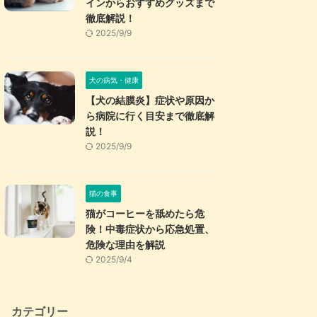
インからおすすめグッズまで
徹底解説！
2025/9/9
犬の病気・健康
【犬の結膜炎】症状や原因か
ら病院に行く目安まで徹底解
説！
2025/9/9
猫の食事
猫がコーヒーを舐めたら危
険！中毒症状から応急処置、
危険な理由を解説
2025/9/4
カテゴリー