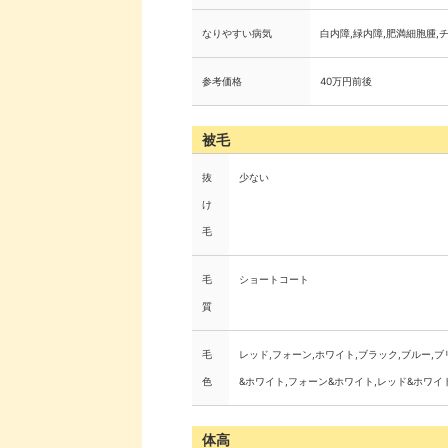
なりやすい病気
白内障,緑内障,肥満細胞腫,
参考価格
40万円前後
被毛
抜
少ない
け
毛
毛
ショートコート
質
毛
レッド,フォーン,ホワイト,ブラック,ブルー,
色
&ホワイト,フォーン&ホワイト,レッド&ホワイ
体高