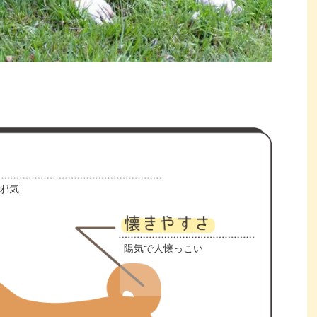
邪気
陽気で人懐っこい