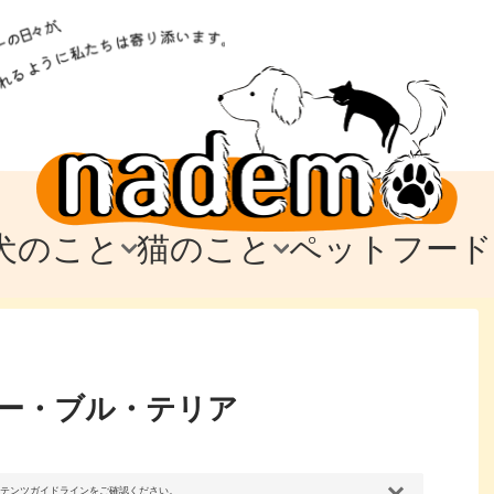
犬のこと
猫のこと
ペットフード
トフード
のお迎え
のお迎え
犬の飼育費・値段
猫の飼育費・値段
なでもごはん
犬の病気・健康
猫の病気・健康
ド
テム
テム
愛犬とお出かけ
愛猫とお出かけ
愛犬とのお別れ
愛猫とのお別れ
わ
に
ー・ブル・テリア
コンテンツガイドラインをご確認ください。