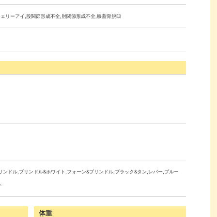
チェリーアイ,股関節形成不全,肘関節形成不全,膝蓋骨脱臼
ブリンドル,ブリンドル&ホワイト,フォーン&ブリンドル,ブラック&タン,レバー,ブルー
ト
体重