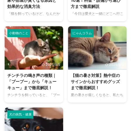
家や部屋が臭くなる原因と
10選！料金・設備から選び
効果的な消臭方法
方まで徹底解説
「猫を飼っているけど、なんだか
「今日は愛犬と一緒にどこへ行こ
部屋が臭い気がする…」そんなお
う？」とお悩みではありません
悩みはありませんか？猫との暮ら
か？大阪には、広大な敷地でのび
しは幸せで満ちていますが、独特
のびと遊べるドッグランから、都
小動物のこと
にゃんコラム
のにおいが気になるという飼い主
心でアクセスしやすい便利な施設
さんは少なくありません。 特
まで、魅力的なドッグランがたく
に、来客時などは「うちのにお
さんあります。 しかし、「初め
い、大丈夫かな？」と不安に感じ
てドッグランに行くから不安」
てしまうこともあるでしょう。
「どの施設が愛犬に合っているか
2025/9/9
2025/9/9
この記事では、猫のにおいの原因
わからない」という方も多いので
を根本から突き止め、トイレ、
はないでしょうか。 この記事で
チンチラの鳴き声の種類｜
【猫の暑さ対策】熱中症の
体、部屋など、場所別に具体的な
は、大阪府内にある人気のドッグ
「プープー」から「キュー
サインからおすすめグッズ
消臭対策を徹底的に解説します。
ランを厳選し、料金、広さ、利用
キュー」まで徹底解説！
まで徹底解説！
さらに、猫と飼い主さん両方にと
条件、設備など、気になる情報を
チンチラを飼っていると、「プー
夏の暑さが厳しくなると、私たち
って快適な消臭グッズの選び方ま
網羅的に解説します。 さらに、
プー」「キューキュー」など、さ
人間だけでなく、愛猫の健康も気
で、においの悩みを解決するため
ドッグランを選ぶ際のポイント
まざまな鳴き声が聞こえてくるこ
になりますよね。特に猫は汗腺が
の情報を網羅的にご紹介します。
や、初心者でも安心して利用する
とがありますよね。 チンチラは
少なく、人間のように汗をかいて
今 ...
ための ...
犬の病気・健康
犬や猫のように鳴き声で感情を表
体温を調節することが苦手なた
現するため、その鳴き声の意味を
め、熱中症になりやすい動物で
理解することは、愛チンチラとの
す。 この記事では、猫の熱中症