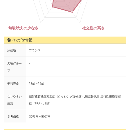
その他情報
原産地
フランス
犬種グルー
-
プ
平均寿命
12歳～15歳
なりやすい
副腎皮質機能亢進症（クッシング症候群）,膝蓋骨脱臼,進行性網膜萎縮
病気
症（PRA）,骨折
参考価格
30万円～50万円