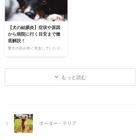
関係を深める上で非常に大切で
の初期サインから、エアコンを使
す。 この記事では、チンチラの
わずにできる効果的な暑さ対策、
2025/9/9
代表的な鳴き声の種類とその意味
快適に過ごせるひんやりグッズの
を詳しく解説します。 さらに、
選び方まで、詳しく解説します。
【犬の結膜炎】症状や原因
鳴き声からわかるストレスや病気
さらに、留守番中の注意点や、猫
から病院に行く目安まで徹
のサイン、チンチラが鳴く理由を
が本当に喜ぶ暑さ対策について、
底解説！
理解して良好な関係を築くための
当メディアの編集部が実際に試し
愛犬の目が赤く充血していたり、
ヒントもご紹介します。 この記
た体験談もご紹介します。この記
涙がたくさん出ていたりすると、
事を読んで、愛チンチラの気持ち
事を読んで、愛猫が安全で快適な
心配になりますよね。その症状、
をもっと理解し、より良いコミュ
夏を過ごせるように、今からでき
もしかしたら「結膜炎」かもしれ
ニ ...
る ...
ません。結膜炎は犬によく見られ
もっと読む
る目の病気ですが、原因や症状は
さまざまです。 この記事では、
犬の結膜炎の主な症状、考えられ
る原因、そして自宅でできる簡単
なケア方法について詳しく解説し
ます。 また、「もしかして結膜
炎かも？」と思ったときに、すぐ
ボーダー・テリア
に動物病院に行くべきかどうかの
判断基準や、病院での治療内容に
ついても触れます。この記事を読