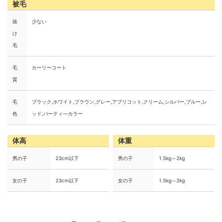
被毛
抜
少ない
け
毛
毛
カーリーコート
質
毛
ブラック,ホワイト,ブラウン,グレー,アプリコット,クリーム,シルバー,ブルー,レ
色
ッド,パーティ―カラー
体高
体重
男の子
23cm以下
男の子
1.5kg～2kg
女の子
23cm以下
女の子
1.5kg～2kg